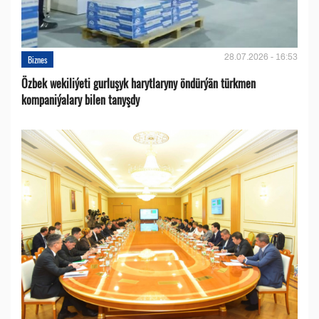
28.07.2026 - 16:53
Biznes
Özbek wekiliýeti gurluşyk harytlaryny öndürýän türkmen
kompaniýalary bilen tanyşdy