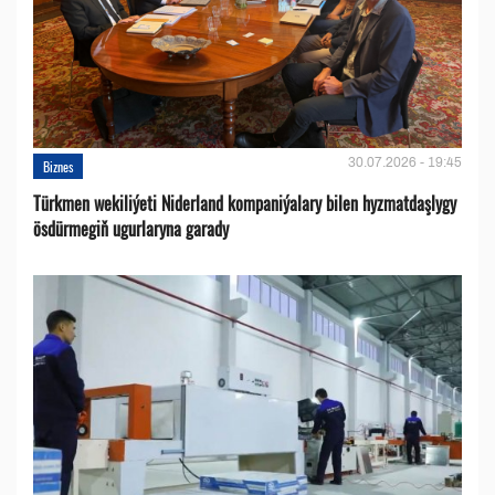
30.07.2026 - 19:45
Biznes
Türkmen wekiliýeti Niderland kompaniýalary bilen hyzmatdaşlygy
ösdürmegiň ugurlaryna garady