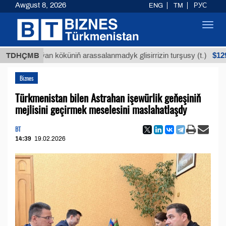
Awgust 8, 2026
ENG
TM
РУС
Toggl
navig
$12935,18
TDHÇMB
Buýan köküniň arassalanmadyk glisirrizin turşusy (t.)
Biznes
Türkmenistan bilen Astrahan işewürlik geňeşiniň
mejlisini geçirmek meselesini maslahatlaşdy
BT
14:39
19.02.2026