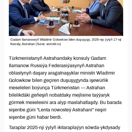
Gadam Ilamanowyň Wladimir Golowkow bilen duşuşygy, 2026-njy ýylyň 17-nji
fewraly, Astrahan (Surat: astrobl.ru)
Türkmenistanyň Astrahandaky konsuly Gadam
Ilamanow Russiýa Federasiýasynyň Astrahan
oblastynyň daşary aragatnaşyklar ministri Wladimir
Golowkow bilen geçiren duşuşygynda işewürlik
meseleleri boýunça Türkmenistan — Astrahan
bilelikdäki geňeşiň nobatdaky mejlisine taýýaryk
görmek meselesini ara alyp maslahatlaşdy. Bu barada
sişenbe güni “Lenta nowosteý Astrahani” neşiri
sişenbe güni habar berdi.
Taraplar 2025-nji ýylyň ikitaraplaýyn söwda-ykdysady