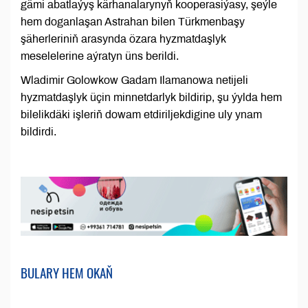
gämi abatlaýyş kärhanalarynyň kooperasiýasy, şeýle
hem doganlaşan Astrahan bilen Türkmenbaşy
şäherleriniň arasynda özara hyzmatdaşlyk
meselelerine aýratyn üns berildi.
Wladimir Golowkow Gadam Ilamanowa netijeli
hyzmatdaşlyk üçin minnetdarlyk bildirip, şu ýylda hem
bilelikdäki işleriň dowam etdiriljekdigine uly ynam
bildirdi.
BULARY HEM OKAŇ