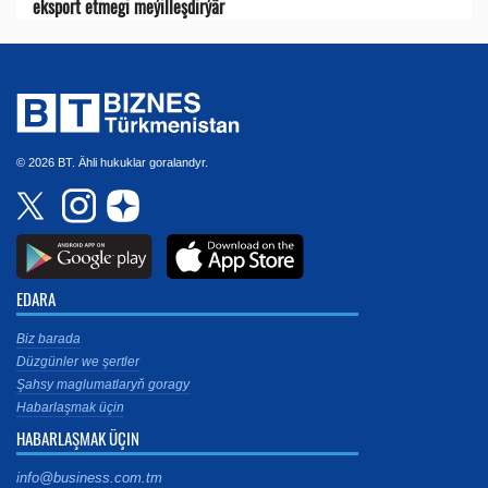
eksport etmegi meýilleşdirýär
© 2026 BT. Ähli hukuklar goralandyr.
EDARA
Biz barada
Düzgünler we şertler
Şahsy maglumatlaryň goragy
Habarlaşmak üçin
HABARLAŞMAK ÜÇIN
info@business.com.tm