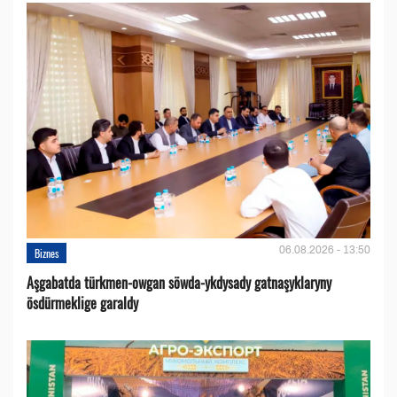
06.08.2026 - 13:50
Biznes
Aşgabatda türkmen-owgan söwda-ykdysady gatnaşyklaryny
ösdürmeklige garaldy