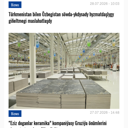
28.07.2026 - 10:03
Biznes
Türkmenistan bilen Özbegistan söwda-ykdysady hyzmatdaşlygy
giňeltmegi maslahatlaşdy
27.07.2026 - 14:48
Biznes
“Eziz doganlar keramika” kompaniýasy Gruziýa önümlerini