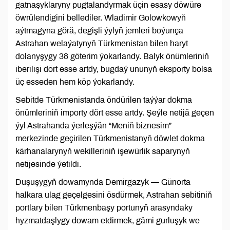
gatnaşyklaryny pugtalandyrmak üçin esasy döwüre
öwrülendigini bellediler. Wladimir Golowkowyň
aýtmagyna görä, degişli ýylyň jemleri boýunça
Astrahan welaýatynyň Türkmenistan bilen haryt
dolanyşygy 38 göterim ýokarlandy. Balyk önümleriniň
iberilişi dört esse artdy, bugdaý ununyň eksporty bolsa
üç esseden hem köp ýokarlandy.
Sebitde Türkmenistanda öndürilen taýýar dokma
önümleriniň importy dört esse artdy. Şeýle netijä geçen
ýyl Astrahanda ýerleşýän “Meniň biznesim”
merkezinde geçirilen Türkmenistanyň döwlet dokma
kärhanalarynyň wekilleriniň işewürlik saparynyň
netijesinde ýetildi.
Duşuşygyň dowamynda Demirgazyk — Günorta
halkara ulag geçelgesini ösdürmek, Astrahan sebitiniň
portlary bilen Türkmenbaşy portunyň arasyndaky
hyzmatdaşlygy dowam etdirmek, gämi gurluşyk we