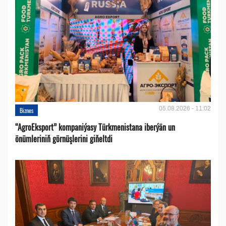
05.08.2026 - 11:02
Biznes
“AgroEksport” kompaniýasy Türkmenistana iberýän un
önümleriniň görnüşlerini giňeltdi