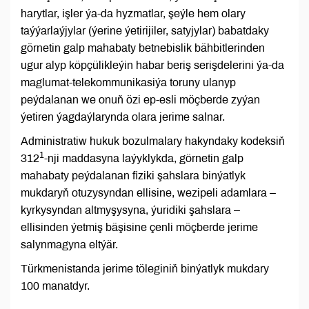
harytlar, işler ýa-da hyzmatlar, şeýle hem olary
taýýarlaýjylar (ýerine ýetirijiler, satyjylar) babatdaky
görnetin galp mahabaty betnebislik bähbitlerinden
ugur alyp köpçülikleýin habar beriş serişdelerini ýa-da
maglumat-telekommunikasiýa toruny ulanyp
peýdalanan we onuň özi ep-esli möçberde zyýan
ýetiren ýagdaýlarynda olara jerime salnar.
Administratiw hukuk bozulmalary hakyndaky kodeksiň
1
312
-nji maddasyna laýyklykda, görnetin galp
mahabaty peýdalanan fiziki şahslara binýatlyk
mukdaryň otuzysyndan ellisine, wezipeli adamlara –
kyrkysyndan altmyşysyna, ýuridiki şahslara –
ellisinden ýetmiş bäşisine çenli möçberde jerime
salynmagyna eltýär.
Türkmenistanda jerime töleginiň binýatlyk mukdary
100 manatdyr.