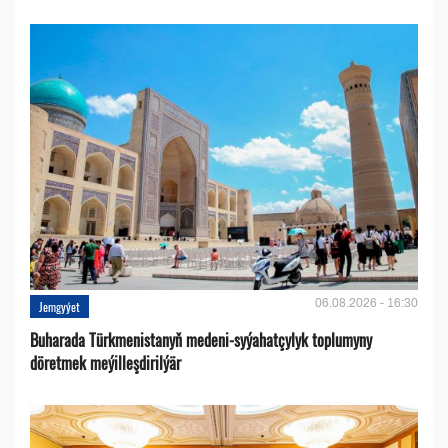
06.08.2026 - 16:30
Jemgyýet
Buharada Türkmenistanyň medeni-syýahatçylyk toplumyny
döretmek meýilleşdirilýär