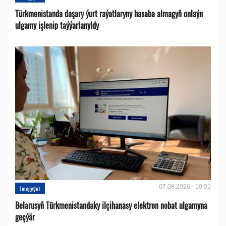
Türkmenistanda daşary ýurt raýatlaryny hasaba almagyň onlaýn
ulgamy işlenip taýýarlanyldy
07.08.2026 - 10:01
Jemgyýet
Belarusyň Türkmenistandaky ilçihanasy elektron nobat ulgamyna
geçýär