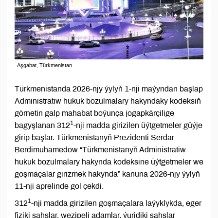
Aşgabat, Türkmenistan
Türkmenistanda 2026-njy ýylyň 1-nji maýyndan başlap
Administratiw hukuk bozulmalary hakyndaky kodeksiň
görnetin galp mahabat boýunça jogapkärçilige
1
bagyşlanan 312
-nji madda girizilen üýtgetmeler güýje
girip başlar. Türkmenistanyň Prezidenti Serdar
Berdimuhamedow “Türkmenistanyň Administratiw
hukuk bozulmalary hakynda kodeksine üýtgetmeler we
goşmaçalar girizmek hakynda” kanuna 2026-njy ýylyň
11-nji aprelinde gol çekdi.
1
312
-nji madda girizilen goşmaçalara laýyklykda, eger
fiziki şahslar, wezipeli adamlar, ýuridiki şahslar