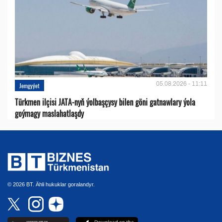
05.08.2026 - 11:11
Jemgyýet
Türkmen ilçisi JATA-nyň ýolbaşçysy bilen göni gatnawlary ýola
goýmagy maslahatlaşdy
© 2026 BT. Ähli hukuklar goralandyr.