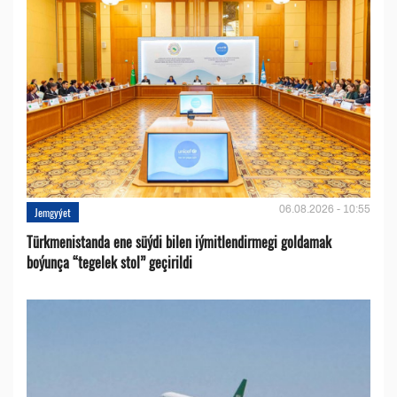
06.08.2026 - 10:55
Jemgyýet
Türkmenistanda ene süýdi bilen iýmitlendirmegi goldamak
boýunça “tegelek stol” geçirildi