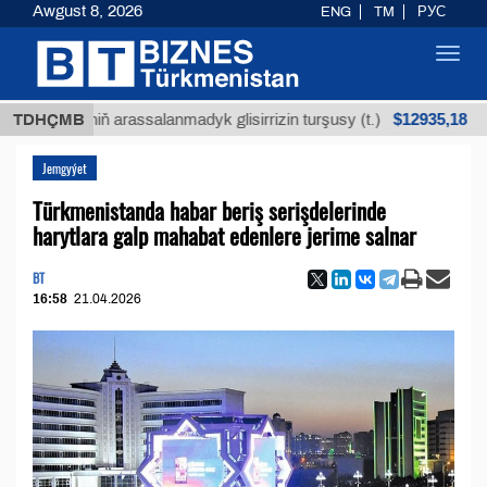
Awgust 8, 2026
ENG
TM
РУС
Toggl
navig
$12935,18
öküniň arassalanmadyk glisirrizin turşusy (t.)
TDHÇMB
Az
Jemgyýet
Türkmenistanda habar beriş serişdelerinde
harytlara galp mahabat edenlere jerime salnar
BT
16:58
21.04.2026