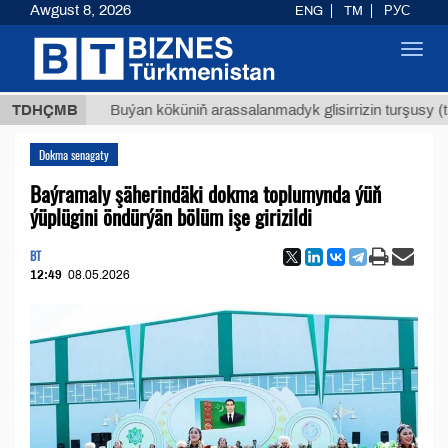
Awgust 8, 2026
ENG
TM
РУС
Toggl
navig
$1293
TDHÇMB
Buýan köküniň arassalanmadyk glisirrizin turşusy (t.)
Dokma senagaty
Baýramaly şäherindäki dokma toplumynda ýüň
ýüplügini öndürýän bölüm işe girizildi
BT
12:49
08.05.2026