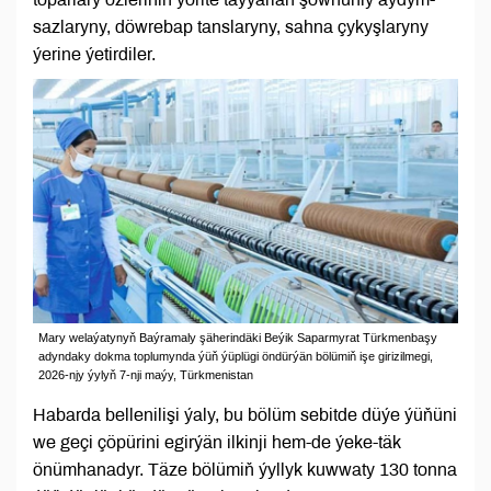
sazlaryny, döwrebap tanslaryny, sahna çykyşlaryny
ýerine ýetirdiler.
Mary welaýatynyň Baýramaly şäherindäki Beýik Saparmyrat Türkmenbaşy
adyndaky dokma toplumynda ýüň ýüplügi öndürýän bölümiň işe girizilmegi,
2026-njy ýylyň 7-nji maýy, Türkmenistan
Habarda bellenilişi ýaly, bu bölüm sebitde düýe ýüňüni
we geçi çöpürini egirýän ilkinji hem-de ýeke-täk
önümhanadyr. Täze bölümiň ýyllyk kuwwaty 130 tonna