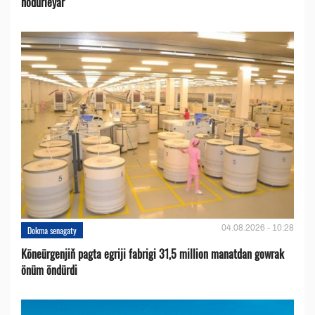
hödürleýär
04.08.2026 - 10:28
Dokma senagaty
Köneürgenjiň pagta egriji fabrigi 31,5 million manatdan gowrak
önüm öndürdi