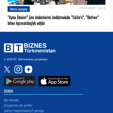
23.03.2026 - 14:14
Dokma senagaty
“Ayna Denim” jins önümlerini öndürmekde “Colin’s”, “Befree”
bilen hyzmatdaşlyk edýär
© 2026 BT. Ähli hukuklar goralandyr.
EDARA
Biz barada
Düzgünler we şertler
Şahsy maglumatlaryň goragy