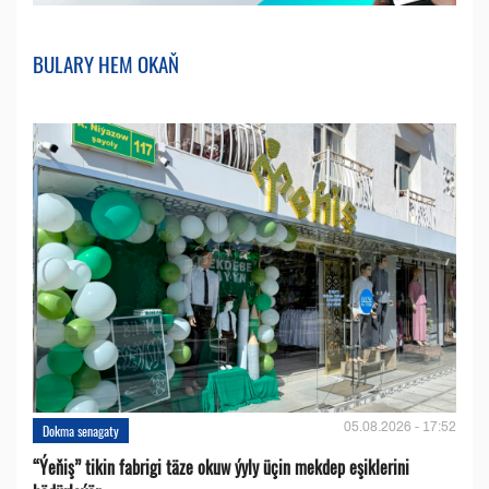
BULARY HEM OKAŇ
05.08.2026 - 17:52
Dokma senagaty
“Ýeňiş” tikin fabrigi täze okuw ýyly üçin mekdep eşiklerini