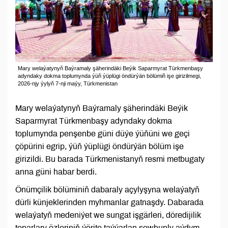
Mary welaýatynyň Baýramaly şäherindäki Beýik Saparmyrat Türkmenbaşy
adyndaky dokma toplumynda ýüň ýüplügi öndürýän bölümiň işe girizilmegi,
2026-njy ýylyň 7-nji maýy, Türkmenistan
Mary welaýatynyň Baýramaly şäherindäki Beýik
Saparmyrat Türkmenbaşy adyndaky dokma
toplumynda penşenbe güni düýe ýüňüni we geçi
çöpürini egrip, ýüň ýüplügi öndürýän bölüm işe
girizildi. Bu barada Türkmenistanyň resmi metbugaty
anna güni habar berdi.
Önümçilik bölüminiň dabaraly açylyşyna welaýatyň
dürli künjeklerinden myhmanlar gatnaşdy. Dabarada
welaýatyň medeniýet we sungat işgärleri, döredijilik
toparlary özleriniň ýörite taýýarlan şowhunly aýdym-