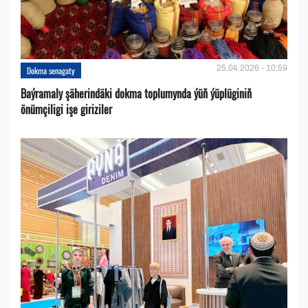
25.04.2026 - 10:59
Dokma senagaty
Baýramaly şäherindäki dokma toplumynda ýüň ýüplüginiň
önümçiligi işe giriziler