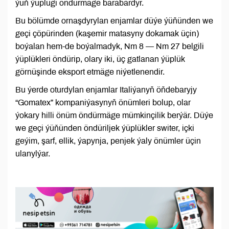
ýüň ýüplügi öndürmäge barabardyr.
Bu bölümde ornaşdyrylan enjamlar düýe ýüňünden we
geçi çöpürinden (kaşemir matasyny dokamak üçin)
boýalan hem-de boýalmadyk, Nm 8 — Nm 27 belgili
ýüplükleri öndürip, olary iki, üç gatlanan ýüplük
görnüşinde eksport etmäge niýetlenendir.
Bu ýerde oturdylan enjamlar Italiýanyň öňdebaryjy
“Gomatex” kompaniýasynyň önümleri bolup, olar
ýokary hilli önüm öndürmäge mümkinçilik berýär. Düýe
we geçi ýüňünden öndüriljek ýüplükler switer, içki
geýim, şarf, ellik, ýapynja, penjek ýaly önümler üçin
ulanylýar.