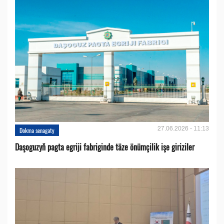
27.06.2026 - 11:13
Dokma senagaty
Daşoguzyň pagta egriji fabriginde täze önümçilik işe giriziler