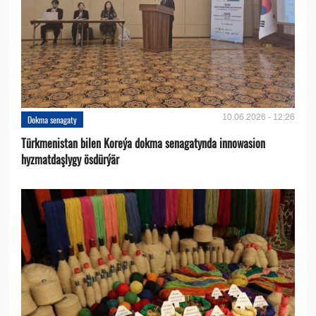
10.06.2026 - 12:26
Dokma senagaty
Türkmenistan bilen Koreýa dokma senagatynda innowasion
hyzmatdaşlygy ösdürýär