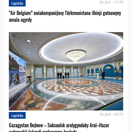
Şu gün - 11:46
Logistika
“Air Belgium” awiakompaniýasy Türkmenistana ilkinji gatnawyny
amala aşyrdy
Şu gün - 09:23
Logistika
Gazagystan Beýnew – Saksaulsk aralygyndaky Aral–Hazar
awtomobil ýolunyň gurluşygyna başlady