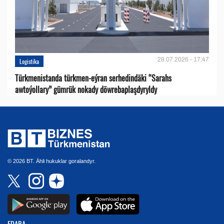
28.07.2026 - 17:47
Logistika
Türkmenistanda türkmen-eýran serhedindäki “Sarahs
awtoýollary” gümrük nokady döwrebaplaşdyryldy
© 2026 BT. Ähli hukuklar goralandyr.
EDARA