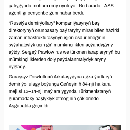
çatrygynda möhüm orny eýeleýär. Bu barada TASS
agentligi penşenbe güni habar berdi.
“Russiýa demirýollary” kompaniýasynyň baş
direktorynyň orunbasary baý taryhy miras bilen häzirki
zaman infrastrukturasynyň işjeň ösdürilmeginiň
syýahatçylyk üçin giň mümkinçilikleri açýandygyny
aýtdy. Sergeý Pawlow rus we türkmen taraplarynyň bu
mümkinçiliklerden doly peýdalanmalydyklaryny
nygtady.
Garaşsyz Döwletleriň Arkalaşygyna agza ýurtlaryň
demir ýol ulagy boýunça Geňeşiniň 84-nji halkara
mejlisi 13–14-nji maý aralygynda Türkmenistanyň
guramadaky başlyklyk etmeginiň çäklerinde
Aşgabatda geçirildi.