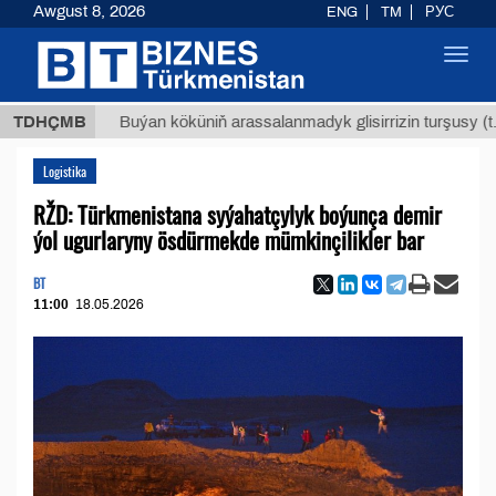
Awgust 8, 2026
ENG
TM
РУС
Toggl
navig
Т
$129
TDHÇMB
Buýan köküniň arassalanmadyk glisirrizin turşusy (t.)
Logistika
RŽD: Türkmenistana syýahatçylyk boýunça demir
ýol ugurlaryny ösdürmekde mümkinçilikler bar
BT
11:00
18.05.2026