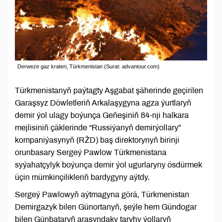
Derweze gaz krateri, Türkmenistan (Surat: advantour.com)
Türkmenistanyň paýtagty Aşgabat şäherinde geçirilen
Garaşsyz Döwletleriň Arkalaşygyna agza ýurtlaryň
demir ýol ulagy boýunça Geňeşiniň 84-nji halkara
mejlisiniň çäklerinde “Russiýanyň demirýollary”
kompaniýasynyň (RŽD) baş direktorynyň birinji
orunbasary Sergeý Pawlow Türkmenistana
syýahatçylyk boýunça demir ýol ugurlaryny ösdürmek
üçin mümkinçilikleriň bardygyny aýtdy.
Sergeý Pawlowyň aýtmagyna görä, Türkmenistan
Demirgazyk bilen Günortanyň, şeýle hem Gündogar
bilen Günbataryň arasyndaky taryhy ýollaryň