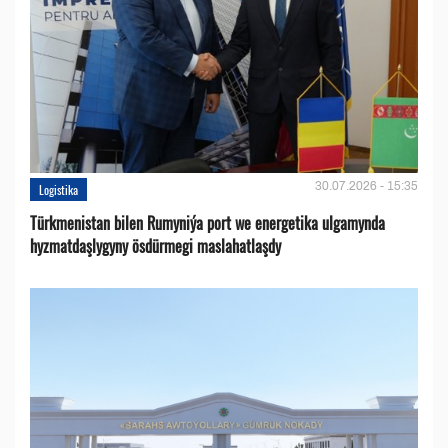
30.07.2026 - 15:35
Logistika
Türkmenistan bilen Rumyniýa port we energetika ulgamynda
hyzmatdaşlygyny ösdürmegi maslahatlaşdy