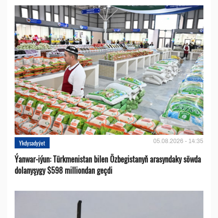
05.08.2026 - 14:35
Ykdysadyýet
Ýanwar-iýun: Türkmenistan bilen Özbegistanyň arasyndaky söwda
dolanyşygy $598 milliondan geçdi