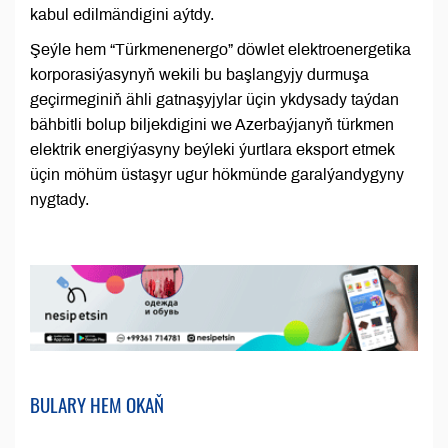
kabul edilmändigini aýtdy.
Şeýle hem “Türkmenenergo” döwlet elektroenergetika
korporasiýasynyň wekili bu başlangyjy durmuşa
geçirmeginiň ähli gatnaşyjylar üçin ykdysady taýdan
bähbitli bolup biljekdigini we Azerbaýjanyň türkmen
elektrik energiýasyny beýleki ýurtlara eksport etmek
üçin möhüm üstaşyr ugur hökmünde garalýandygyny
nygtady.
BULARY HEM OKAŇ