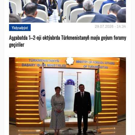
29.07.2026 - 14:34
Ykdysadyýet
Aşgabatda 1–2-nji oktýabrda Türkmenistanyň maýa goýum forumy
geçiriler