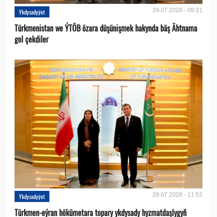
29.07.2026 - 09:21
Ykdysadyýet
Türkmenistan we ÝTÖB özara düşünişmek hakynda bäş Ähtnama
gol çekdiler
28.07.2026 - 11:53
Ykdysadyýet
Türkmen-eýran hökümetara topary ykdysady hyzmatdaşlygyň