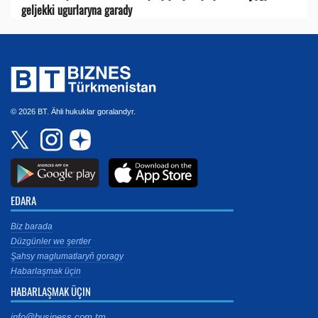
geljekki ugurlaryna garady
© 2026 BT. Ähli hukuklar goralandyr.
EDARA
Biz barada
Düzgünler we şertler
Şahsy maglumatlaryň goragy
Habarlaşmak üçin
HABARLAŞMAK ÜÇIN
info@business.com.tm