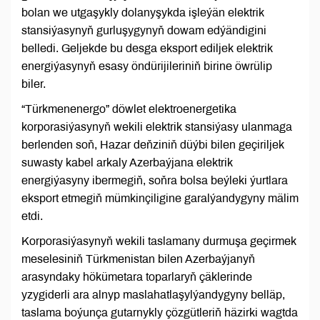
bolan we utgaşykly dolanyşykda işleýän elektrik
stansiýasynyň gurluşygynyň dowam edýändigini
belledi. Geljekde bu desga eksport ediljek elektrik
energiýasynyň esasy öndürijileriniň birine öwrülip
biler.
“Türkmenenergo” döwlet elektroenergetika
korporasiýasynyň wekili elektrik stansiýasy ulanmaga
berlenden soň, Hazar deňziniň düýbi bilen geçiriljek
suwasty kabel arkaly Azerbaýjana elektrik
energiýasyny ibermegiň, soňra bolsa beýleki ýurtlara
eksport etmegiň mümkinçiligine garalýandygyny mälim
etdi.
Korporasiýasynyň wekili taslamany durmuşa geçirmek
meselesiniň Türkmenistan bilen Azerbaýjanyň
arasyndaky hökümetara toparlaryň çäklerinde
yzygiderli ara alnyp maslahatlaşylýandygyny belläp,
taslama boýunça gutarnykly çözgütleriň häzirki wagtda