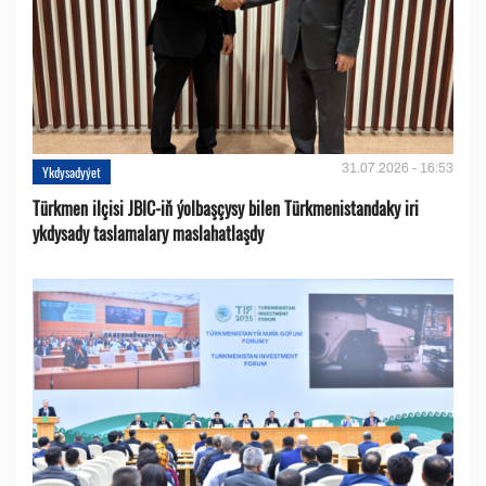
31.07.2026 - 16:53
Ykdysadyýet
Türkmen ilçisi JBIC-iň ýolbaşçysy bilen Türkmenistandaky iri
ykdysady taslamalary maslahatlaşdy