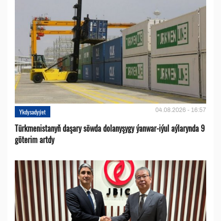
04.08.2026 - 16:57
Ykdysadyýet
Türkmenistanyň daşary söwda dolanyşygy ýanwar-iýul aýlarynda 9
göterim artdy