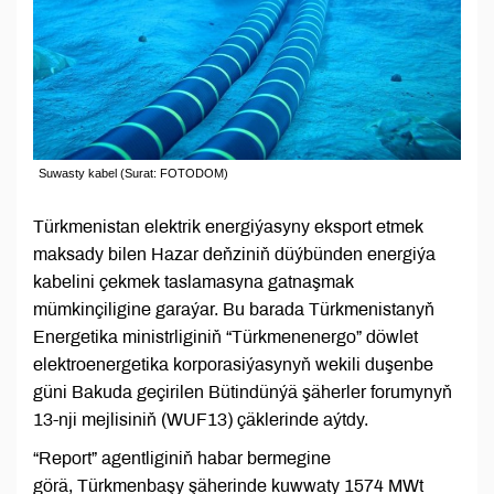
Suwasty kabel (Surat: FOTODOM)
Türkmenistan elektrik energiýasyny eksport etmek
maksady bilen Hazar deňziniň düýbünden energiýa
kabelini çekmek taslamasyna gatnaşmak
mümkinçiligine garaýar. Bu barada Türkmenistanyň
Energetika ministrliginiň “Türkmenenergo” döwlet
elektroenergetika korporasiýasynyň wekili duşenbe
güni Bakuda geçirilen Bütindünýä şäherler forumynyň
13-nji mejlisiniň (WUF13) çäklerinde aýtdy.
“Report” agentliginiň habar bermegine
görä, Türkmenbaşy şäherinde kuwwaty 1574 MWt