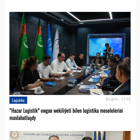
Şu gün - 11:03
Logistika
“Hazar Logistik” owgan wekiliýeti bilen logistika meselelerini
maslahatlaşdy