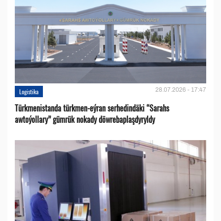
28.07.2026 - 17:47
Logistika
Türkmenistanda türkmen-eýran serhedindäki “Sarahs
awtoýollary” gümrük nokady döwrebaplaşdyryldy