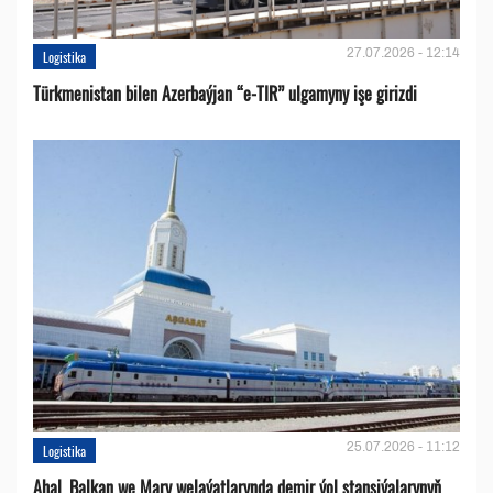
27.07.2026 - 12:14
Logistika
Türkmenistan bilen Azerbaýjan “e-TIR” ulgamyny işe girizdi
25.07.2026 - 11:12
Logistika
Ahal, Balkan we Mary welaýatlarynda demir ýol stansiýalarynyň