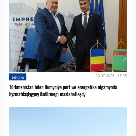
30.07.2026 - 15:35
Logistika
Türkmenistan bilen Rumyniýa port we energetika ulgamynda
hyzmatdaşlygyny ösdürmegi maslahatlaşdy