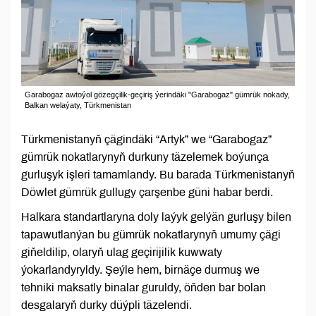
Garabogaz awtoýol gözegçilik-geçiriş ýerindäki "Garabogaz" gümrük nokady,
Balkan welaýaty, Türkmenistan
Türkmenistanyň çägindäki “Artyk” we “Garabogaz”
gümrük nokatlarynyň durkuny täzelemek boýunça
gurluşyk işleri tamamlandy. Bu barada Türkmenistanyň
Döwlet gümrük gullugy çarşenbe güni habar berdi.
Halkara standartlaryna doly laýyk gelýän gurluşy bilen
tapawutlanýan bu gümrük nokatlarynyň umumy çägi
giňeldilip, olaryň ulag geçirijilik kuwwaty
ýokarlandyryldy. Şeýle hem, birnäçe durmuş we
tehniki maksatly binalar guruldy, öňden bar bolan
desgalaryň durky düýpli täzelendi.