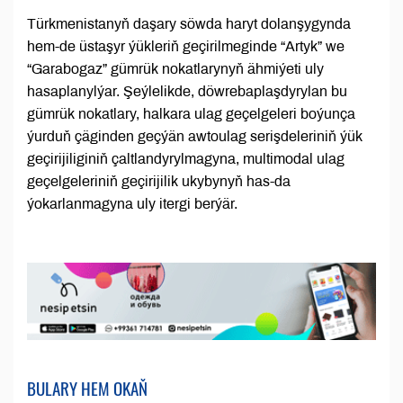
Türkmenistanyň daşary söwda haryt dolanşygynda
hem-de üstaşyr ýükleriň geçirilmeginde “Artyk” we
“Garabogaz” gümrük nokatlarynyň ähmiýeti uly
hasaplanylýar. Şeýlelikde, döwrebaplaşdyrylan bu
gümrük nokatlary, halkara ulag geçelgeleri boýunça
ýurduň çäginden geçýän awtoulag serişdeleriniň ýük
geçirijiliginiň çaltlandyrylmagyna, multimodal ulag
geçelgeleriniň geçirijilik ukybynyň has-da
ýokarlanmagyna uly itergi berýär.
BULARY HEM OKAŇ