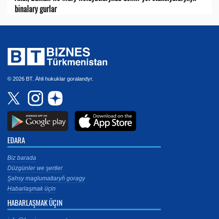
binalary gurlar
© 2026 BT. Ähli hukuklar goralandyr.
EDARA
Biz barada
Düzgünler we şertler
Şahsy maglumatlaryň goragy
Habarlaşmak üçin
HABARLAŞMAK ÜÇIN