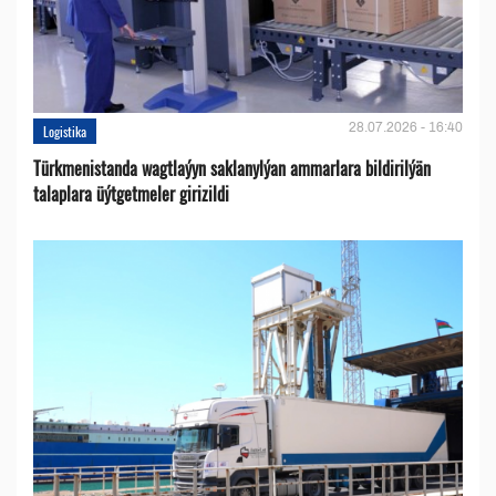
28.07.2026 - 16:40
Logistika
Türkmenistanda wagtlaýyn saklanylýan ammarlara bildirilýän
talaplara üýtgetmeler girizildi