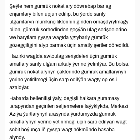
Şeýle hem gümrük nokatlary döwrebap barlag
enjamlary bilen üpjün edilip, bu ýerde sanly
ulgamlaryň mümkinçilikleriniň giňden ornaşdyrylmagy
bilen, gümrük serhedinden geçýän ulag serişdelerine
we harytlara gysga wagtda ygtybarly gümrük
gözegçiligini alyp barmak üçin amatly şertler döredildi.
Häzirki wagtda awtoulag serişdeleri üçin gümrük
amallary sanly ulgam arkaly ýerine ýetirilýär. Bu bolsa,
gümrük nokatlarynyň çäklerinde gümrük amallarynyň
ýerine ýetirilmegi üçin sarp edilýän wagty ep-esli
azaldýar.
Habarda bellenilişi ýaly, degişli halkara guramasy
tarapyndan geçirilen seljermelere laýyklykda, Merkezi
Aziýa ýurtlarynyň arasynda ýurdumyzda gümrük
amallarynyň ýerine ýetirilmegi üçin sarp edilýän wagt
sebit boýunça iň gysga wagt hökmünde hasaba
alyndy.