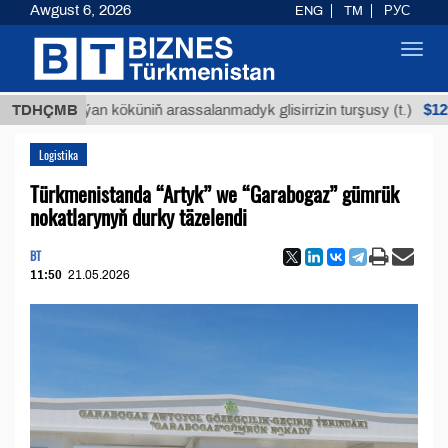
Awgust 6, 2026
ENG
TM
РУС
Toggl
navig
$12935,18
TDHÇMB
Buýan köküniň arassalanmadyk glisirrizin turşusy (t.)
Logistika
Türkmenistanda “Artyk” we “Garabogaz” gümrük
nokatlarynyň durky täzelendi
BT
11:50
21.05.2026