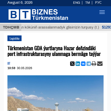
Awgust 6, 2026
ENG
TM
РУС
Toggl
navig
$12935,18
Buýan köküniň arassalanmadyk glisirrizin turşusy (t.)
TDHÇMB
Logistika
Türkmenistan GDA ýurtlaryna Hazar deňzindäki
port infrastrukturasyny ulanmaga bermäge taýýar
BT
10:59
30.05.2026