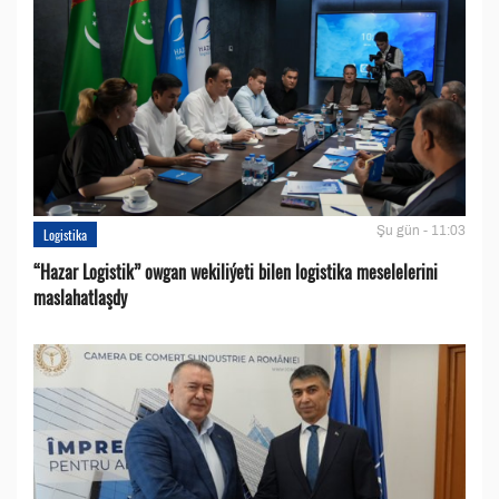
Şu gün - 11:03
Logistika
“Hazar Logistik” owgan wekiliýeti bilen logistika meselelerini
maslahatlaşdy