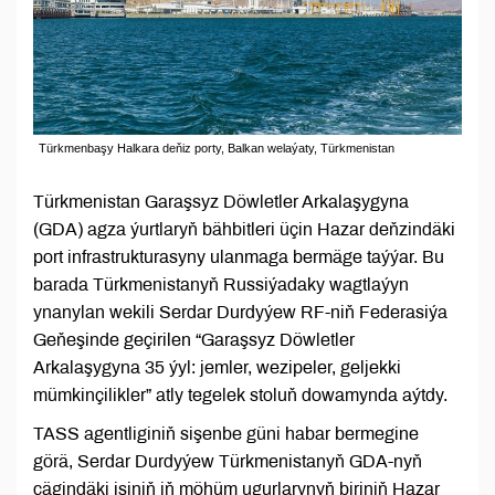
Türkmenbaşy Halkara deňiz porty, Balkan welaýaty, Türkmenistan
Türkmenistan Garaşsyz Döwletler Arkalaşygyna
(GDA) agza ýurtlaryň bähbitleri üçin Hazar deňzindäki
port infrastrukturasyny ulanmaga bermäge taýýar. Bu
barada Türkmenistanyň Russiýadaky wagtlaýyn
ynanylan wekili Serdar Durdyýew RF-niň Federasiýa
Geňeşinde geçirilen “Garaşsyz Döwletler
Arkalaşygyna 35 ýyl: jemler, wezipeler, geljekki
mümkinçilikler” atly tegelek stoluň dowamynda aýtdy.
TASS agentliginiň sişenbe güni habar bermegine
görä, Serdar Durdyýew Türkmenistanyň GDA-nyň
çägindäki işiniň iň möhüm ugurlarynyň biriniň Hazar