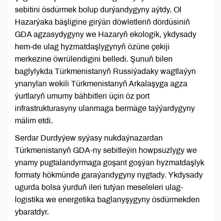
sebitini ösdürmek bolup durýandygyny aýtdy. Ol
Hazarýaka bäşligine girýän döwletleriň dördüsiniň
GDA agzasydygyny we Hazaryň ekologik, ykdysady
hem-de ulag hyzmatdaşlygynyň özüne çekiji
merkezine öwrülendigini belledi. Şunuň bilen
baglylykda Türkmenistanyň Russiýadaky wagtlaýyn
ynanylan wekili Türkmenistanyň Arkalaşyga agza
ýurtlaryň umumy bähbitleri üçin öz port
infrastrukturasyny ulanmaga bermäge taýýardygyny
mälim etdi.
Serdar Durdyýew syýasy nukdaýnazardan
Türkmenistanyň GDA-ny sebitleýin howpsuzlygy we
ynamy pugtalandyrmaga goşant goşýan hyzmatdaşlyk
formaty hökmünde garaýandygyny nygtady. Ykdysady
ugurda bolsa ýurduň ileri tutýan meseleleri ulag-
logistika we energetika baglanyşygyny ösdürmekden
ybaratdyr.