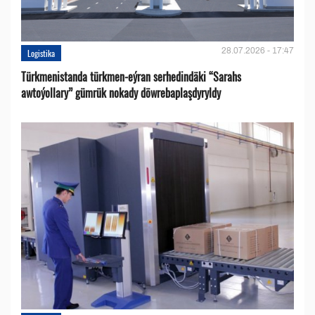
28.07.2026 - 17:47
Logistika
Türkmenistanda türkmen-eýran serhedindäki “Sarahs
awtoýollary” gümrük nokady döwrebaplaşdyryldy