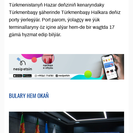
Türkmenistanyň Hazar deňziniň kenaryndaky
Türkmenbaşy şäherinde Türkmenbaşy Halkara deňiz
porty ýerleşýär. Port parom, ýolagçy we ýük
terminallaryny öz içine alýar hem-de bir wagtda 17
gämä hyzmat edip bilýär.
BULARY HEM OKAŇ