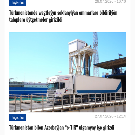
28.07.2026 - 16:40
Logistika
Türkmenistanda wagtlaýyn saklanylýan ammarlara bildirilýän
talaplara üýtgetmeler girizildi
27.07.2026 - 12:14
Logistika
Türkmenistan bilen Azerbaýjan “e-TIR” ulgamyny işe girizdi