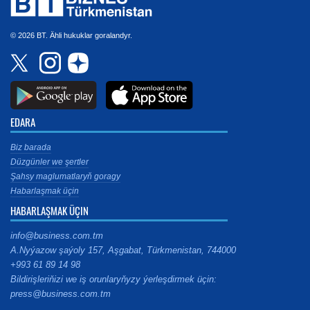
© 2026 BT. Ähli hukuklar goralandyr.
EDARA
Biz barada
Düzgünler we şertler
Şahsy maglumatlaryň goragy
Habarlaşmak üçin
HABARLAŞMAK ÜÇIN
info@business.com.tm
A.Nyýazow şaýoly 157, Aşgabat, Türkmenistan, 744000
+993 61 89 14 98
Bildirişleriňizi we iş orunlaryňyzy ýerleşdirmek üçin:
press@business.com.tm