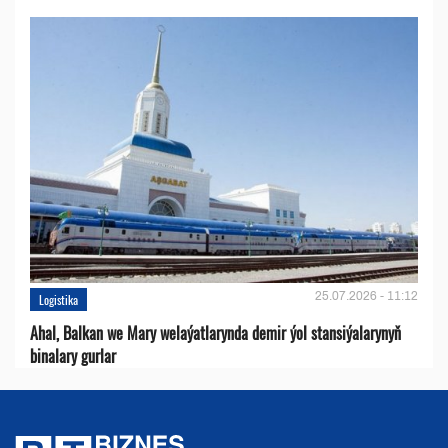
25.07.2026 - 11:12
Logistika
Ahal, Balkan we Mary welaýatlarynda demir ýol stansiýalarynyň
binalary gurlar