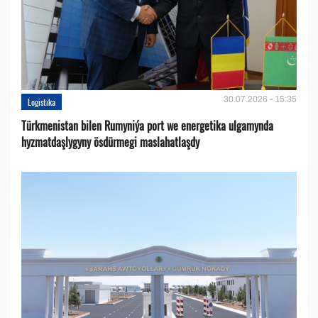
30.07.2026 - 15:35
Logistika
Türkmenistan bilen Rumyniýa port we energetika ulgamynda
hyzmatdaşlygyny ösdürmegi maslahatlaşdy