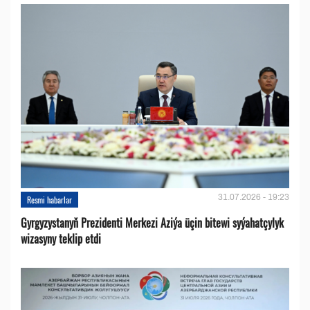
31.07.2026 - 19:23
Resmi habarlar
Gyrgyzystanyň Prezidenti Merkezi Aziýa üçin bitewi syýahatçylyk
wizasyny teklip etdi