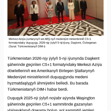
Merkezi Aziýa ýurtlarynyň we ABŞ-nyň medeniýet ministrleriniň C5+1
formatyndaky duşuşygy, 2026-njy ýylyň 5-nji iýuny, Daşkent, Özbegistan
(Surat: Türkmenistanyň DIM-i)
Türkmenistan 2026-njy ýylyň 5-nji iýunynda Daşkent
şäherinde geçirilen C5+1 formatyndaky Merkezi Aziýa
döwletleriniň we Amerikanyň Birleşen Ştatlarynyň
Medeniýet ministrleriniň duşuşygynda medeni
hyzmatdaşlygyň ähmiýetini belledi. Bu barada
Türkmenistanyň DIM-i habar berdi.
Duşuşyk 2025-nji ýylyň noýabr aýynda Waşington
şäherinde geçirilen C5+1 sammitinde gazanylan
ylalaşyklaryň dowamy bolup, şol sammitiň jemleri