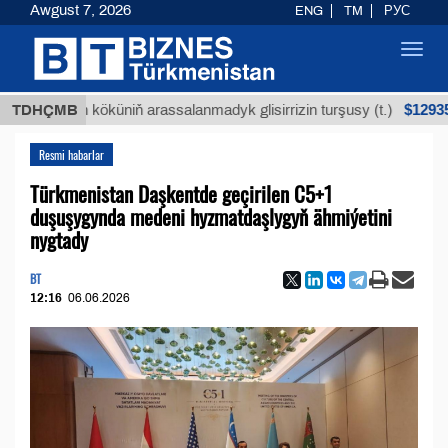
Awgust 7, 2026
ENG
TM
РУС
Toggl
navig
$12935,18
ýan köküniň arassalanmadyk glisirrizin turşusy (t.)
TDHÇMB
Resmi habarlar
Türkmenistan Daşkentde geçirilen C5+1
duşuşygynda medeni hyzmatdaşlygyň ähmiýetini
nygtady
BT
12:16
06.06.2026