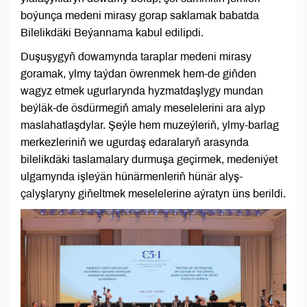
boýunça medeni mirasy gorap saklamak babatda
Bilelikdäki Beýannama kabul edilipdi.
Duşuşygyň dowamynda taraplar medeni mirasy
goramak, ylmy taýdan öwrenmek hem-de giňden
wagyz etmek ugurlarynda hyzmatdaşlygy mundan
beýläk-de ösdürmegiň amaly meselelerini ara alyp
maslahatlaşdylar. Şeýle hem muzeýleriň, ylmy-barlag
merkezleriniň we ugurdaş edaralaryň arasynda
bilelikdäki taslamalary durmuşa geçirmek, medeniýet
ulgamynda işleýän hünärmenleriň hünär alyş-
çalyşlaryny giňeltmek meselelerine aýratyn üns berildi.