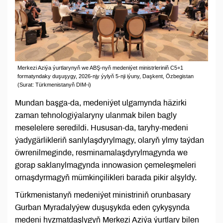
Merkezi Aziýa ýurtlarynyň we ABŞ-nyň medeniýet ministrleriniň C5+1
formatyndaky duşuşygy, 2026-njy ýylyň 5-nji iýuny, Daşkent, Özbegistan
(Surat: Türkmenistanyň DIM-i)
Mundan başga-da, medeniýet ulgamynda häzirki
zaman tehnologiýalaryny ulanmak bilen bagly
meselelere seredildi. Hususan-da, taryhy-medeni
ýadygärlikleriň sanlylaşdyrylmagy, olaryň ylmy taýdan
öwrenilmeginde, resminamalaşdyrylmagynda we
gorap saklanylmagynda innowasion çemeleşmeleri
ornaşdyrmagyň mümkinçilikleri barada pikir alşyldy.
Türkmenistanyň medeniýet ministriniň orunbasary
Gurban Myradalyýew duşuşykda eden çykyşynda
medeni hyzmatdaşlygyň Merkezi Aziýa ýurtlary bilen