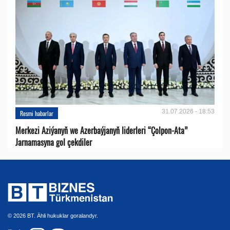
31.07.2026 - 18:53
Resmi habarlar
Merkezi Aziýanyň we Azerbaýjanyň liderleri “Çolpon-Ata”
Jarnamasyna gol çekdiler
© 2026 BT. Ähli hukuklar goralandyr.