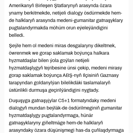
Amerikanyň Birleşen Ştatlarynyň arasynda özara
ynamy berkitmekde, netijeli dialogy ösdürmekde hem-
de halklaryň arasynda medeni-gumanitar gatnaşyklary
pugtalandyrmakda möhüm orun eýeleýändigini
belledi.
Şeýle hem ol medeni miras desgalaryny dikeltmek,
öwrenmek we gorap saklamak boýunça halkara
hyzmatdaşlar bilen ýola goýlan netijeli
hyzmatdaşlygyň tejribesine ünsi çekip, medeni mirasy
gorap saklamak boýunça ABŞ-nyň Ilçisiniň Gaznasy
tarapyndan goldanylýan bilelikdäki taslamalaryň
üstünlikli durmuşa geçirilýändigini nygtady.
Duşuşyga gatnaşyjylar C5+1 formatyndaky medeni
dialogyň mundan beýläk-de ösdürilmeginiň gumanitar
hyzmatdaşlygy pugtalandyrmaga, hünär
gatnaşyklaryny giňeltmäge hem-de halklaryň
arasyndaky özara düşünişmegi has-da çuňlaşdyrmaga