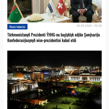
06.08.2026 - 09:26
Resmi habarlar
Türkmenistanyň Prezidenti ÝHHG-na başlyklyk edýän Şweýsariýa
Konfederasiýasynyň wise-prezidentini kabul etdi