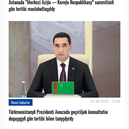
Astanada “Merkezi Aziýa — Koreýa Respublikasy” sammitiniň
gün tertibi maslahatlaşyldy
01.08.2026 - 12:04
Resmi habarlar
Türkmenistanyň Prezidenti Awazada geçiriljek konsultatiw
duşuşygyň gün tertibi bilen tanyşdyrdy