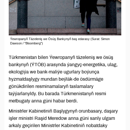
Ýewropanyň Täzeleniş we Ösüş Bankynyň baş edarasy (Surat: Simon
Dawson / "Bloomberg")
Türkmenistan bilen Ýewropanyň täzeleniş we ösüş
bankynyň (ÝTÖB) arasynda ýangyç-energetika, ulag,
ekologiýa we bank-maliýe ugurlary boýunça
hyzmatdaşlygy mundan beýläk-de ösdürmäge
gönükdirilen resminamalaryň taslamalary
taýýarlanyldy. Bu barada Türkmenistanyň resmi
metbugaty anna güni habar berdi.
Ministrler Kabinetiniň Başlygynyň orunbasary, daşary
işler ministri Raşid Meredow anna güni sanly ulgam
arkaly geçirilen Ministrler Kabinetiniň nobatdaky