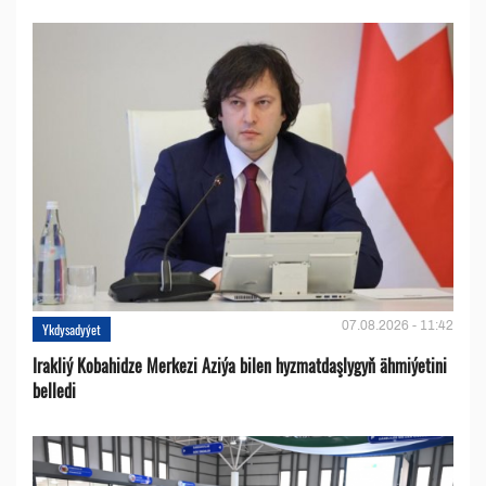
07.08.2026 - 11:42
Ykdysadyýet
Irakliý Kobahidze Merkezi Aziýa bilen hyzmatdaşlygyň ähmiýetini
belledi