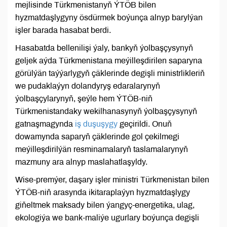
mejlisinde Türkmenistanyň ÝTÖB bilen
hyzmatdaşlygyny ösdürmek boýunça alnyp barylýan
işler barada hasabat berdi.
Hasabatda bellenilişi ýaly, bankyň ýolbaşçysynyň
geljek aýda Türkmenistana meýilleşdirilen saparyna
görülýän taýýarlygyň çäklerinde degişli ministrlikleriň
we pudaklaýyn dolandyryş edaralarynyň
ýolbaşçylarynyň, şeýle hem ÝTÖB-niň
Türkmenistandaky wekilhanasynyň ýolbaşçysynyň
gatnaşmagynda
iş duşuşygy
geçirildi. Onuň
dowamynda saparyň çäklerinde gol çekilmegi
meýilleşdirilýän resminamalaryň taslamalarynyň
mazmuny ara alnyp maslahatlaşyldy.
Wise-premýer, daşary işler ministri Türkmenistan bilen
ÝTÖB-niň arasynda ikitaraplaýyn hyzmatdaşlygy
giňeltmek maksady bilen ýangyç-energetika, ulag,
ekologiýa we bank-maliýe ugurlary boýunça degişli