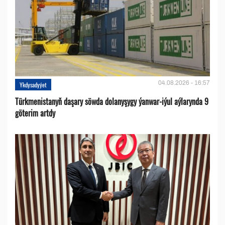
04.08.2026 - 16:57
Ykdysadyýet
Türkmenistanyň daşary söwda dolanyşygy ýanwar-iýul aýlarynda 9
göterim artdy