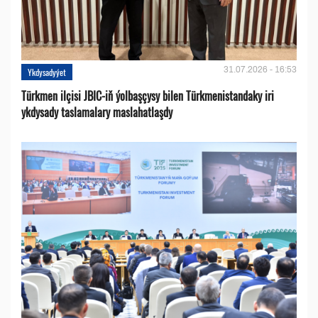
31.07.2026 - 16:53
Ykdysadyýet
Türkmen ilçisi JBIC-iň ýolbaşçysy bilen Türkmenistandaky iri
ykdysady taslamalary maslahatlaşdy