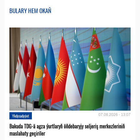
BULARY HEM OKAŇ
07.08.2026 - 13:07
Ykdysadyýet
Bakuda TDG-ä agza ýurtlaryň öňdebaryjy seljeriş merkezleriniň
maslahaty geçiriler