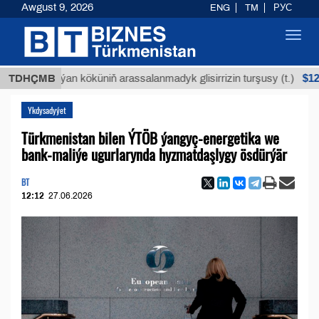
Awgust 9, 2026
ENG
TM
РУС
Toggl
navig
$12935,18
TDHÇMB
Buýan köküniň arassalanmadyk glisirrizin turşusy (t.)
Ykdysadyýet
Türkmenistan bilen ÝTÖB ýangyç-energetika we
bank-maliýe ugurlarynda hyzmatdaşlygy ösdürýär
BT
12:12
27.06.2026