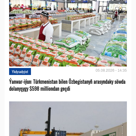
05.08.2026 - 14:35
Ykdysadyýet
Ýanwar-iýun: Türkmenistan bilen Özbegistanyň arasyndaky söwda
dolanyşygy $598 milliondan geçdi