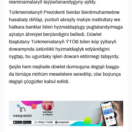
resminamalaryň taýýarlanandygyny aýtdy.
Türkmenistanyň Prezidenti Serdar Berdimuhamedow
hasabaty diňläp, ýurduň abraýly maliýe institutlary we
halkara banklar bilen hyzmatdaşlygy pugtalandyrmaga
aýratyn ähmiýet berýändigini belledi. Döwlet
Baştutany Türkmenistanyň ÝTÖB bilen köp ýyllaryň
dowamynda üstünlikli hyzmatdaşlyk edýändigini
nygtap, bu ugurdaky işleri dowam etdirmegi tabşyrdy.
Şeýle hem mejlisde döwlet durmuşyna degişli başga-
da birnäçe möhüm meselelere seredilip, olar boýunça
degişli çözgütler kabul edildi.