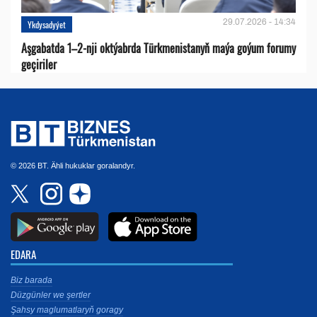
29.07.2026 - 14:34
Ykdysadyýet
Aşgabatda 1–2-nji oktýabrda Türkmenistanyň maýa goýum forumy
geçiriler
© 2026 BT. Ähli hukuklar goralandyr.
EDARA
Biz barada
Düzgünler we şertler
Şahsy maglumatlaryň goragy