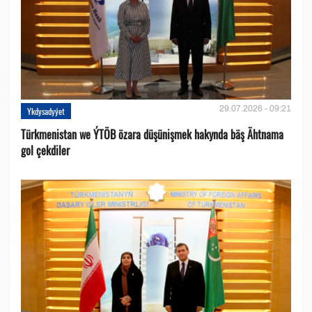
29.07.2026 - 09:21
Ykdysadyýet
Türkmenistan we ÝTÖB özara düşünişmek hakynda bäş Ähtnama
gol çekdiler