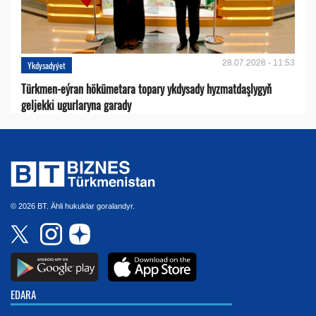
28.07.2026 - 11:53
Ykdysadyýet
Türkmen-eýran hökümetara topary ykdysady hyzmatdaşlygyň
geljekki ugurlaryna garady
© 2026 BT. Ähli hukuklar goralandyr.
EDARA