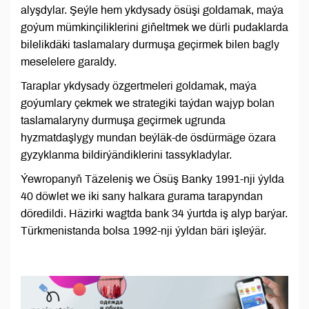
alyşdylar. Şeýle hem ykdysady ösüşi goldamak, maýa
goýum mümkinçiliklerini giňeltmek we dürli pudaklarda
bilelikdäki taslamalary durmuşa geçirmek bilen bagly
meselelere garaldy.
Taraplar ykdysady özgertmeleri goldamak, maýa
goýumlary çekmek we strategiki taýdan wajyp bolan
taslamalaryny durmuşa geçirmek ugrunda
hyzmatdaşlygy mundan beýläk-de ösdürmäge özara
gyzyklanma bildirýändiklerini tassykladylar.
Ýewropanyň Täzeleniş we Ösüş Banky 1991-nji ýylda
40 döwlet we iki sany halkara gurama tarapyndan
döredildi. Häzirki wagtda bank 34 ýurtda iş alyp barýar.
Türkmenistanda bolsa 1992-nji ýyldan bäri işleýär.