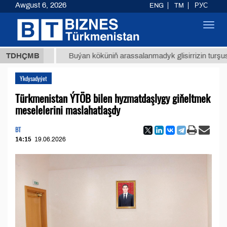
Awgust 6, 2026
ENG
TM
РУС
Toggl
navig
 ТМТ
$
TDHÇMB
Buýan köküniň arassalanmadyk glisirrizin turşusy (t.)
Ykdysadyýet
Türkmenistan ÝTÖB bilen hyzmatdaşlygy giňeltmek
meselelerini maslahatlaşdy
BT
14:15
19.06.2026