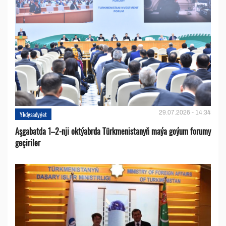
29.07.2026 - 14:34
Ykdysadyýet
Aşgabatda 1–2-nji oktýabrda Türkmenistanyň maýa goýum forumy
geçiriler