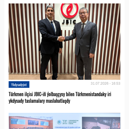
31.07.2026 - 16:53
Ykdysadyýet
Türkmen ilçisi JBIC-iň ýolbaşçysy bilen Türkmenistandaky iri
ykdysady taslamalary maslahatlaşdy