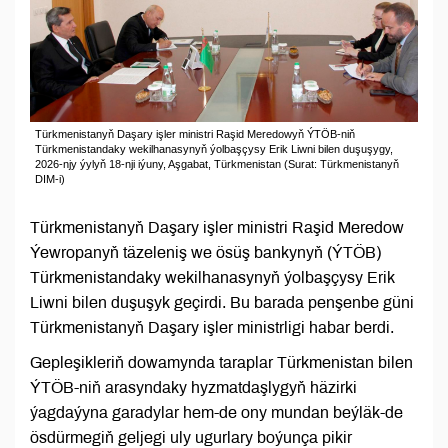
Türkmenistanyň Daşary işler ministri Raşid Meredowyň ÝTÖB-niň
Türkmenistandaky wekilhanasynyň ýolbaşçysy Erik Liwni bilen duşuşygy,
2026-njy ýylyň 18-nji iýuny, Aşgabat, Türkmenistan (Surat: Türkmenistanyň
DIM-i)
Türkmenistanyň Daşary işler ministri Raşid Meredow
Ýewropanyň täzeleniş we ösüş bankynyň (ÝTÖB)
Türkmenistandaky wekilhanasynyň ýolbaşçysy Erik
Liwni bilen duşuşyk geçirdi. Bu barada penşenbe güni
Türkmenistanyň Daşary işler ministrligi habar berdi.
Gepleşikleriň dowamynda taraplar Türkmenistan bilen
ÝTÖB-niň arasyndaky hyzmatdaşlygyň häzirki
ýagdaýyna garadylar hem-de ony mundan beýläk-de
ösdürmegiň geljegi uly ugurlary boýunça pikir