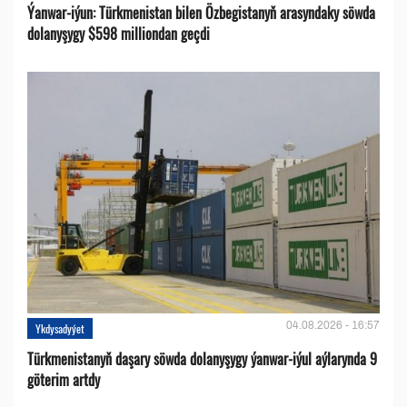
Ýanwar-iýun: Türkmenistan bilen Özbegistanyň arasyndaky söwda
dolanyşygy $598 milliondan geçdi
04.08.2026 - 16:57
Ykdysadyýet
Türkmenistanyň daşary söwda dolanyşygy ýanwar-iýul aýlarynda 9
göterim artdy