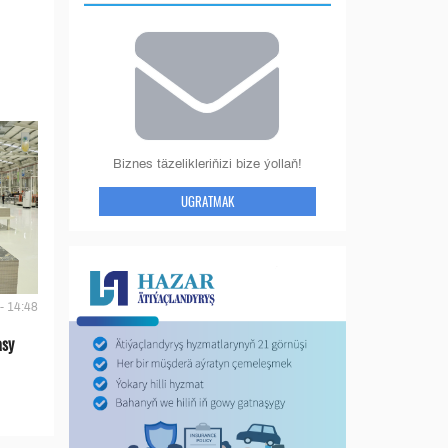
Biznes täzelikleriňizi bize ýollaň!
UGRATMAK
- 14:48
asy