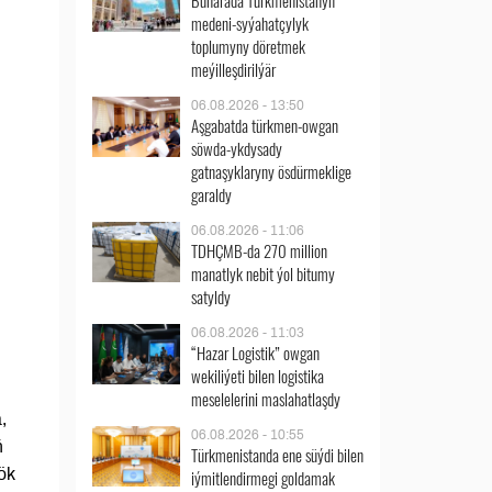
Buharada Türkmenistanyň
medeni-syýahatçylyk
toplumyny döretmek
meýilleşdirilýär
06.08.2026 - 13:50
Aşgabatda türkmen-owgan
söwda-ykdysady
gatnaşyklaryny ösdürmeklige
garaldy
06.08.2026 - 11:06
TDHÇMB-da 270 million
manatlyk nebit ýol bitumy
satyldy
06.08.2026 - 11:03
“Hazar Logistik” owgan
wekiliýeti bilen logistika
meselelerini maslahatlaşdy
,
06.08.2026 - 10:55
ň
Türkmenistanda ene süýdi bilen
ök
iýmitlendirmegi goldamak