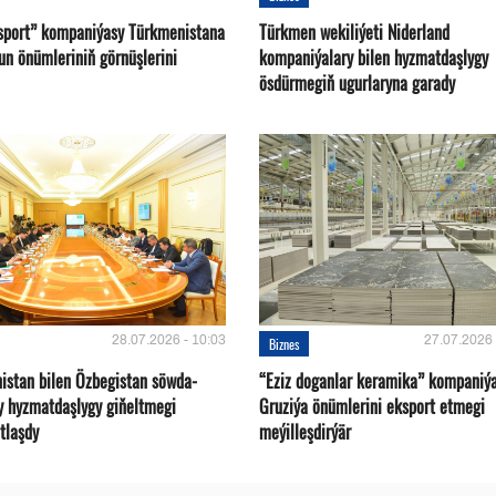
sport” kompaniýasy Türkmenistana
Türkmen wekiliýeti Niderland
un önümleriniň görnüşlerini
kompaniýalary bilen hyzmatdaşlygy
ösdürmegiň ugurlaryna garady
28.07.2026 - 10:03
27.07.2026 
Biznes
istan bilen Özbegistan söwda-
“Eziz doganlar keramika” kompaniý
y hyzmatdaşlygy giňeltmegi
Gruziýa önümlerini eksport etmegi
tlaşdy
meýilleşdirýär