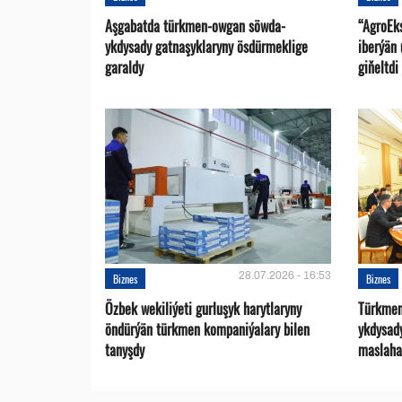
Aşgabatda türkmen-owgan söwda-
“AgroEk
ykdysady gatnaşyklaryny ösdürmeklige
iberýän 
garaldy
giňeltdi
28.07.2026 - 16:53
Biznes
Biznes
Özbek wekiliýeti gurluşyk harytlaryny
Türkmen
öndürýän türkmen kompaniýalary bilen
ykdysad
tanyşdy
maslaha