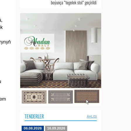
boýunça “tegelek stol” geçirildi
ä,
ök
,
rynyň
u
hem
TENDERLER
ÄHLISI
06.08.2026
16.09.2026