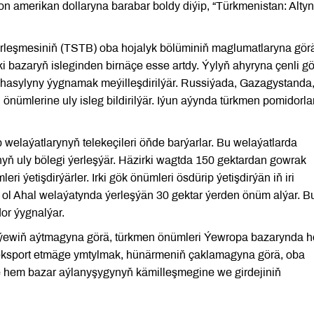
 amerikan dollaryna barabar boldy diýip, “Türkmenistan: Altyn
irleşmesiniň (TSTB) oba hojalyk bölüminiň maglumatlaryna gör
i bazaryň isleginden birnäçe esse artdy. Ýylyň ahyryna çenli g
hasylyny ýygnamak meýilleşdirilýär. Russiýada, Gazagystanda
mlerine uly isleg bildirilýär. Iýun aýynda türkmen pomidorla
elaýatlarynyň telekeçileri öňde barýarlar. Bu welaýatlarda
yň uly bölegi ýerleşýär. Häzirki wagtda 150 gektardan gowrak
 ýetişdirýärler. Irki gök önümleri ösdürip ýetişdirýän iň iri
lup, ol Ahal welaýatynda ýerleşýän 30 gektar ýerden önüm alýar. B
or ýygnalýar.
ewiň aýtmagyna görä, türkmen önümleri Ýewropa bazarynda 
 eksport etmäge ymtylmak, hünärmeniň çaklamagyna görä, oba
e hem bazar aýlanyşygynyň kämilleşmegine we girdejiniň