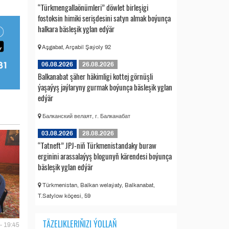
“Türkmengallaönümleri” döwlet birleşigi
fostoksin himiki serişdesini satyn almak boýunça
halkara bäsleşik yglan edýär
Aşgabat, Arçabil Şaýoly 92
06.08.2026
26.08.2026
Balkanabat şäher häkimligi kottej görnüşli
ýaşaýyş jaýlaryny gurmak boýunça bäsleşik yglan
edýär
Балканский велаят, г. Балканабат
03.08.2026
28.08.2026
“Tatneft” JPJ-niň Türkmenistandaky buraw
erginini arassalaýyş blogunyň kärendesi boýunça
bäsleşik yglan edýär
Türkmenistan, Balkan welaýaty, Balkanabat,
T.Satylow köçesi, 59
TÄZELIKLERIŇIZI ÝOLLAŇ
- 19:45