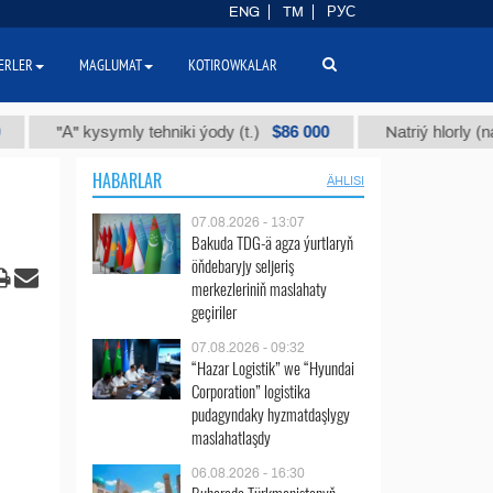
ENG
TM
РУС
ERLER
MAGLUMAT
KOTIROWKALAR
$86 000
"А" kysymly tehniki ýody (t.)
Natriý hlorly (nahar duz
HABARLAR
ÄHLISI
07.08.2026 - 13:07
Bakuda TDG-ä agza ýurtlaryň
öňdebaryjy seljeriş
merkezleriniň maslahaty
geçiriler
07.08.2026 - 09:32
“Hazar Logistik” we “Hyundai
Corporation” logistika
pudagyndaky hyzmatdaşlygy
maslahatlaşdy
06.08.2026 - 16:30