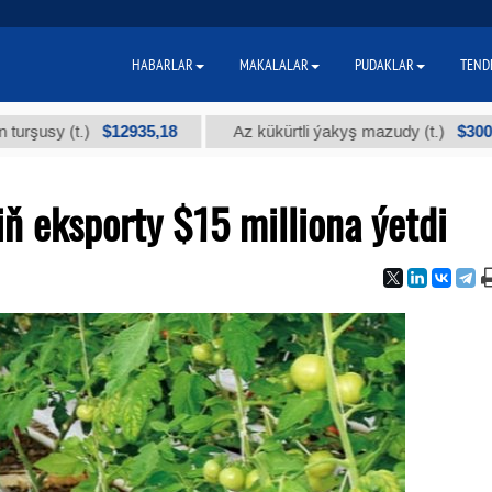
HABARLAR
MAKALALAR
PUDAKLAR
TEND
$12935,18
$300
 (t.)
Az kükürtli ýakyş mazudy (t.)
ň eksporty $15 milliona ýetdi