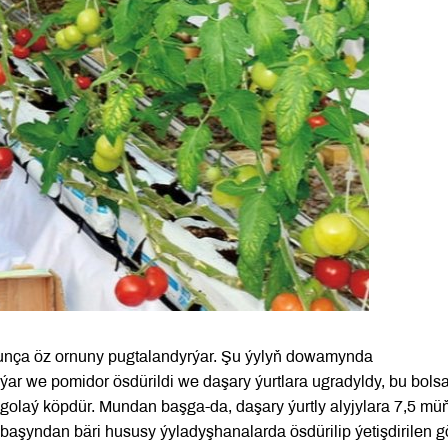
unça öz ornuny pugtalandyrýar. Şu ýylyň dowamynda
r we pomidor ösdürildi we daşary ýurtlara ugradyldy, bu bolsa
 golaý köpdür. Mundan başga-da, daşary ýurtly alyjylara 7,5 mü
aşyndan bäri hususy ýyladyşhanalarda ösdürilip ýetişdirilen g