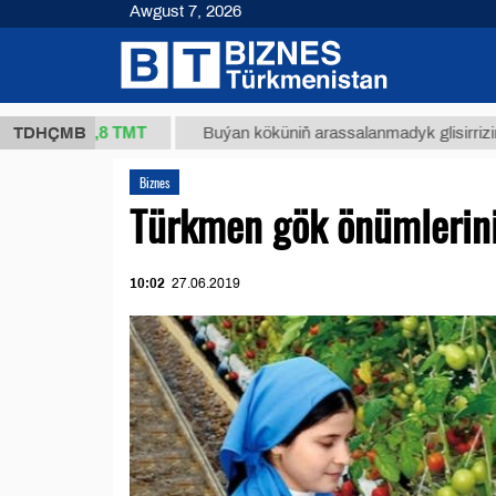
Awgust 7, 2026
37,8 ТМТ
.)
TDHÇMB
Buýan köküniň arassalanmadyk glisirrizin turşusy
Biznes
Türkmen gök önümlerini
10:02
27.06.2019