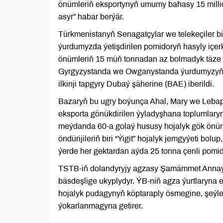
önümleriň eksportynyň umumy bahasy 15 million
asyr” habar berýär.
Türkmenistanyň Senagatçylar we telekeçiler b
ýurdumyzda ýetişdirilen pomidoryň hasyly içerk
önümleriň 15 müň tonnadan az bolmadyk täze 
Gyrgyzystanda we Owganystanda ýurdumyzyň önü
ilkinji tapgyry Dubaý şäherine (BAE) iberildi.
Bazaryň bu ugry boýunça Ahal, Mary we Lebap w
eksporta gönükdirilen ýyladyşhana toplumlaryn
meýdanda 60-a golaý hususy hojalyk gök önümleri
öndürijileriň biri “Ýigit” hojalyk jemgyýeti bo
ýerde her gektardan aýda 25 tonna çenli pomid
TSTB-iň dolandyryjy agzasy Şamämmet Annaý
bäsdeşlige ukyplydyr. ÝB-niň agza ýurtlaryna
hojalyk pudagynyň köptaraply ösmegine, şeýl
ýokarlanmagyna getirer.