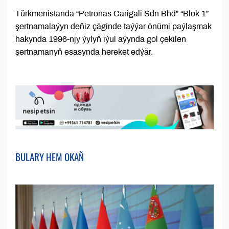
Türkmenistanda “Petronas Carigali Sdn Bhd” “Blok 1”
şertnamalaýyn deňiz çäginde taýýar önümi paýlaşmak
hakynda 1996-njy ýylyň iýul aýynda gol çekilen
şertnamanyň esasynda hereket edýär.
BULARY HEM OKAŇ