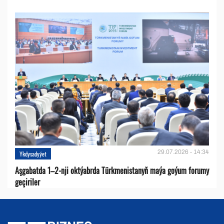
29.07.2026 - 14:34
Ykdysadyýet
Aşgabatda 1–2-nji oktýabrda Türkmenistanyň maýa goýum forumy
geçiriler