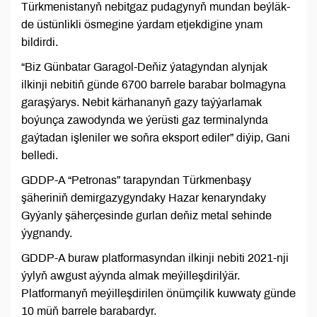
Türkmenistanyň nebitgaz pudagynyň mundan beýläk-
de üstünlikli ösmegine ýardam etjekdigine ynam
bildirdi.
“Biz Günbatar Garagol-Deňiz ýatagyndan alynjak
ilkinji nebitiň günde 6700 barrele barabar bolmagyna
garaşýarys. Nebit kärhananyň gazy taýýarlamak
boýunça zawodynda we ýerüsti gaz terminalynda
gaýtadan işleniler we soňra eksport ediler” diýip, Gani
belledi.
GDDP-A “Petronas” tarapyndan Türkmenbaşy
şäheriniň demirgazygyndaky Hazar kenaryndaky
Gyýanly şäherçesinde gurlan deňiz metal sehinde
ýygnandy.
GDDP-A buraw platformasyndan ilkinji nebiti 2021-nji
ýylyň awgust aýynda almak meýilleşdirilýär.
Platformanyň meýilleşdirilen önümçilik kuwwaty günde
10 müň barrele barabardyr.