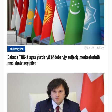
Şu gün - 13:07
Ykdysadyýet
Bakuda TDG-ä agza ýurtlaryň öňdebaryjy seljeriş merkezleriniň
maslahaty geçiriler