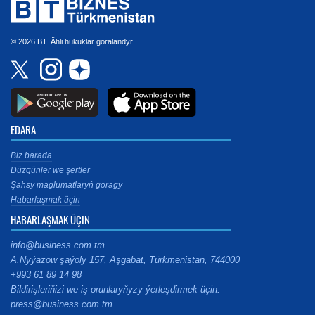
© 2026 BT. Ähli hukuklar goralandyr.
EDARA
Biz barada
Düzgünler we şertler
Şahsy maglumatlaryň goragy
Habarlaşmak üçin
HABARLAŞMAK ÜÇIN
info@business.com.tm
A.Nyýazow şaýoly 157, Aşgabat, Türkmenistan, 744000
+993 61 89 14 98
Bildirişleriňizi we iş orunlaryňyzy ýerleşdirmek üçin:
press@business.com.tm