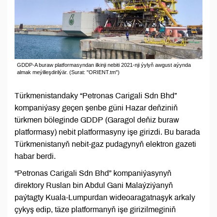
GDDP-A buraw platformasyndan ilkinji nebiti 2021-nji ýylyň awgust aýynda
almak meýilleşdirilýär. (Surat: "ORIENT.tm")
Türkmenistandaky “Petronas Carigali Sdn Bhd”
kompaniýasy geçen şenbe güni Hazar deňziniň
türkmen böleginde GDDP (Garagol deňiz buraw
platformasy) nebit platformasyny işe girizdi. Bu barada
Türkmenistanyň nebit-gaz pudagynyň elektron gazeti
habar berdi.
“Petronas Carigali Sdn Bhd” kompaniýasynyň
direktory Ruslan bin Abdul Gani Malaýziýanyň
paýtagty Kuala-Lumpurdan wideoaragatnaşyk arkaly
çykyş edip, täze platformanyň işe girizilmeginiň