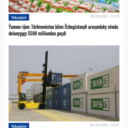
05.08.2026 - 14:35
Ykdysadyýet
Ýanwar-iýun: Türkmenistan bilen Özbegistanyň arasyndaky söwda
dolanyşygy $598 milliondan geçdi
04.08.2026 - 16:57
Ykdysadyýet