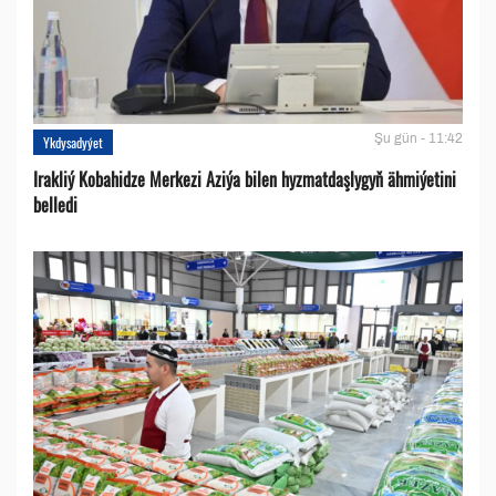
Şu gün - 11:42
Ykdysadyýet
Irakliý Kobahidze Merkezi Aziýa bilen hyzmatdaşlygyň ähmiýetini
belledi