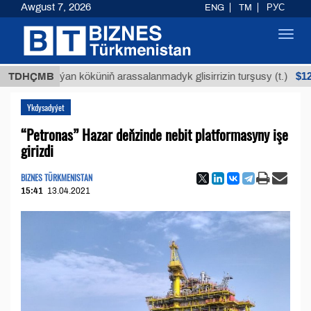
Awgust 7, 2026
ENG
TM
РУС
Toggl
navig
$12935,18
TDHÇMB
Buýan köküniň arassalanmadyk glisirrizin turşusy (t.)
Ykdysadyýet
“Petronas” Hazar deňzinde nebit platformasyny işe
girizdi
BIZNES TÜRKMENISTAN
15:41
13.04.2021