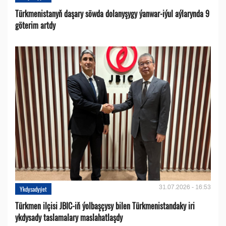
Türkmenistanyň daşary söwda dolanyşygy ýanwar-iýul aýlarynda 9
göterim artdy
31.07.2026 - 16:53
Ykdysadyýet
Türkmen ilçisi JBIC-iň ýolbaşçysy bilen Türkmenistandaky iri
ykdysady taslamalary maslahatlaşdy