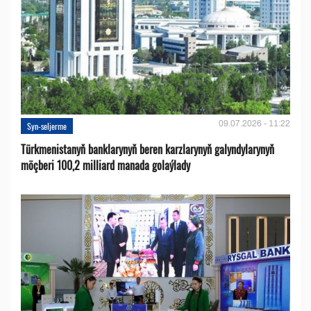
09.07.2026 - 11:22
Syn-seljerme
Türkmenistanyň banklarynyň beren karzlarynyň galyndylarynyň
möçberi 100,2 milliard manada golaýlady