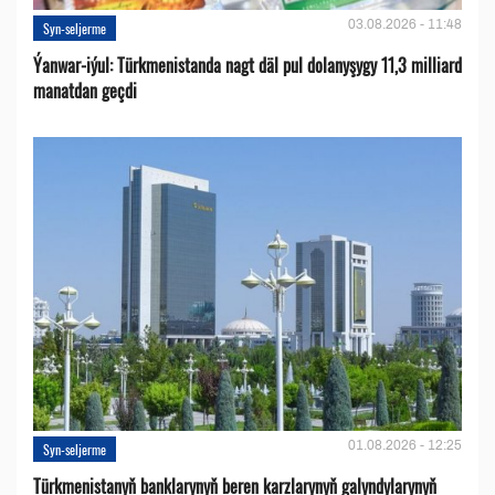
03.08.2026 - 11:48
Syn-seljerme
Ýanwar-iýul: Türkmenistanda nagt däl pul dolanyşygy 11,3 milliard
manatdan geçdi
01.08.2026 - 12:25
Syn-seljerme
Türkmenistanyň banklarynyň beren karzlarynyň galyndylarynyň