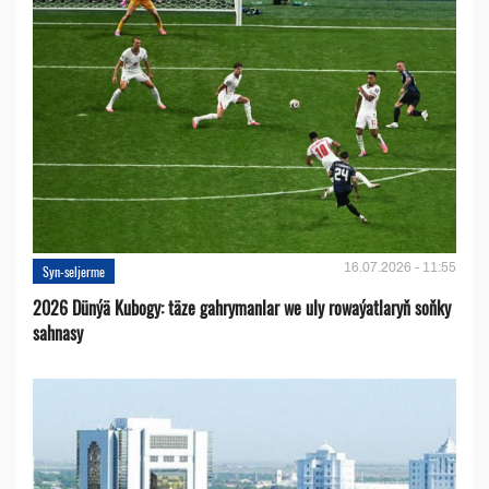
16.07.2026 - 11:55
Syn-seljerme
2026 Dünýä Kubogy: täze gahrymanlar we uly rowaýatlaryň soňky
sahnasy