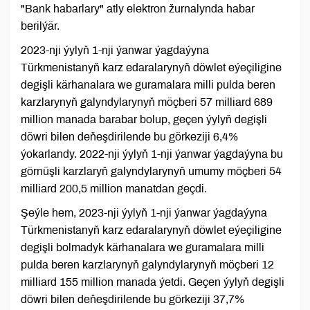
"Bank habarlary" atly elektron žurnalynda habar
berilýär.
2023-nji ýylyň 1-nji ýanwar ýagdaýyna
Türkmenistanyň karz edaralarynyň döwlet eýeçiligine
degişli kärhanalara we guramalara milli pulda beren
karzlarynyň galyndylarynyň möçberi 57 milliard 689
million manada barabar bolup, geçen ýylyň degişli
döwri bilen deňeşdirilende bu görkeziji 6,4%
ýokarlandy. 2022-nji ýylyň 1-nji ýanwar ýagdaýyna bu
görnüşli karzlaryň galyndylarynyň umumy möçberi 54
milliard 200,5 million manatdan geçdi.
Şeýle hem, 2023-nji ýylyň 1-nji ýanwar ýagdaýyna
Türkmenistanyň karz edaralarynyň döwlet eýeçiligine
degişli bolmadyk kärhanalara we guramalara milli
pulda beren karzlarynyň galyndylarynyň möçberi 12
milliard 155 million manada ýetdi. Geçen ýylyň degişli
döwri bilen deňeşdirilende bu görkeziji 37,7%