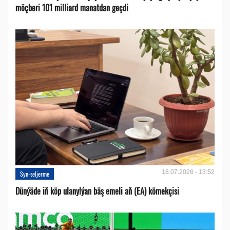
möçberi 101 milliard manatdan geçdi
18.07.2026 - 13:52
Syn-seljerme
Dünýäde iň köp ulanylýan bäş emeli aň (EA) kömekçisi