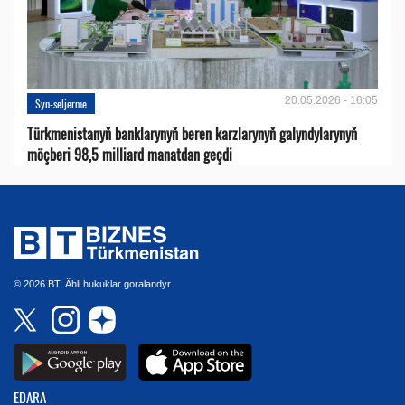
20.05.2026 - 16:05
Syn-seljerme
Türkmenistanyň banklarynyň beren karzlarynyň galyndylarynyň
möçberi 98,5 milliard manatdan geçdi
© 2026 BT. Ähli hukuklar goralandyr.
EDARA