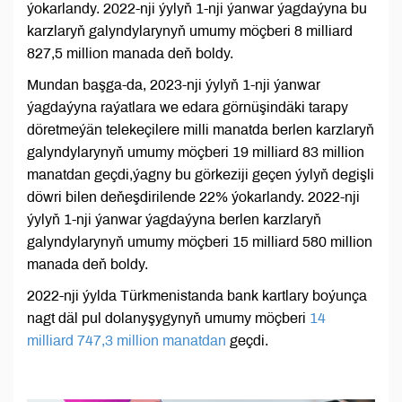
ýokarlandy. 2022-nji ýylyň 1-nji ýanwar ýagdaýyna bu
karzlaryň galyndylarynyň umumy möçberi 8 milliard
827,5 million manada deň boldy.
Mundan başga-da, 2023-nji ýylyň 1-nji ýanwar
ýagdaýyna raýatlara we edara görnüşindäki tarapy
döretmeýän telekeçilere milli manatda berlen karzlaryň
galyndylarynyň umumy möçberi 19 milliard 83 million
manatdan geçdi,ýagny bu görkeziji geçen ýylyň degişli
döwri bilen deňeşdirilende 22% ýokarlandy. 2022-nji
ýylyň 1-nji ýanwar ýagdaýyna berlen karzlaryň
galyndylarynyň umumy möçberi 15 milliard 580 million
manada deň boldy.
2022-nji ýylda Türkmenistanda bank kartlary boýunça
nagt däl pul dolanyşygynyň umumy möçberi
14
milliard 747,3 million manatdan
geçdi.