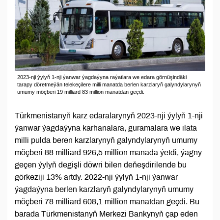
2023-nji ýylyň 1-nji ýanwar ýagdaýyna raýatlara we edara görnüşindäki
tarapy döretmeýän telekeçilere milli manatda berlen karzlaryň galyndylarynyň
umumy möçberi 19 milliard 83 million manatdan geçdi.
Türkmenistanyň karz edaralarynyň 2023-nji ýylyň 1-nji
ýanwar ýagdaýyna kärhanalara, guramalara we ilata
milli pulda beren karzlarynyň galyndylarynyň umumy
möçberi 88 milliard 926,5 million manada ýetdi, ýagny
geçen ýylyň degişli döwri bilen deňeşdirilende bu
görkeziji 13% artdy. 2022-nji ýylyň 1-nji ýanwar
ýagdaýyna berlen karzlaryň galyndylarynyň umumy
möçberi 78 milliard 608,1 million manatdan geçdi. Bu
barada Türkmenistanyň Merkezi Bankynyň çap eden