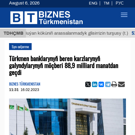
Awgust 6, 2026
ENG
TM
РУС
Toggl
navig
$12935,1
TDHÇMB
Buýan köküniň arassalanmadyk glisirrizin turşusy (t.)
Syn-seljerme
Türkmen banklarynyň beren karzlarynyň
galyndylarynyň möçberi 88,9 milliard manatdan
geçdi
BIZNES TÜRKMENISTAN
11:31
16.02.2023