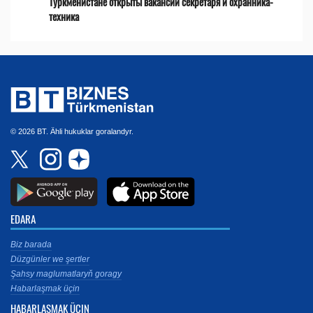
Туркменистане открыты вакансии секретаря и охранника-
техника
© 2026 BT. Ähli hukuklar goralandyr.
EDARA
Biz barada
Düzgünler we şertler
Şahsy maglumatlaryň goragy
Habarlaşmak üçin
HABARLAŞMAK ÜÇIN