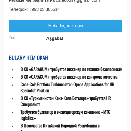
Резюме направлять на cafe66597@gmail.com
Телефон: +993 63 365514
Habarlaşmak üçin
Ýeri:
Aşgabat
BULARY HEM OKAŇ
В ХО «GARAGUM» требуется инженер по технике безопасности
В ХО «GARAGUM» требуется инженер по контролю качества
Coca-Cola Bottlers Turkmenistan Opens Applications for HR
Specialist Position
В ХО «Туркменистан Кока-Кола Боттлерз» требуется HR
Специалист
Требуется бухгалтер в экспедиторскую компанию «MTG
logistics»
В Посольстве Китайской Народной Республики в