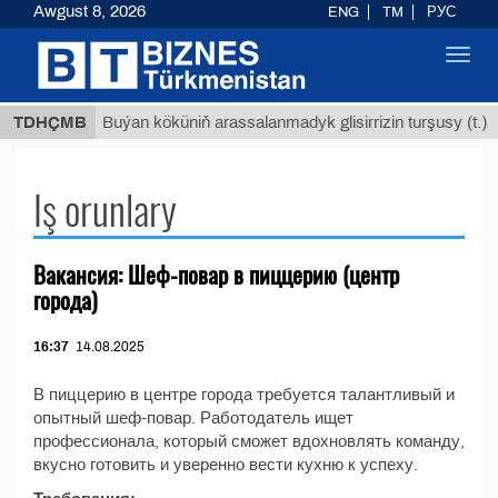
Awgust 8, 2026
ENG
TM
РУС
Toggl
navig
 ТМТ
$
TDHÇMB
Buýan köküniň arassalanmadyk glisirrizin turşusy (t.)
Iş orunlary
Вакансия: Шеф-повар в пиццерию (центр
города)
16:37
14.08.2025
В пиццерию в центре города требуется талантливый и
опытный шеф-повар. Работодатель ищет
профессионала, который сможет вдохновлять команду,
вкусно готовить и уверенно вести кухню к успеху.