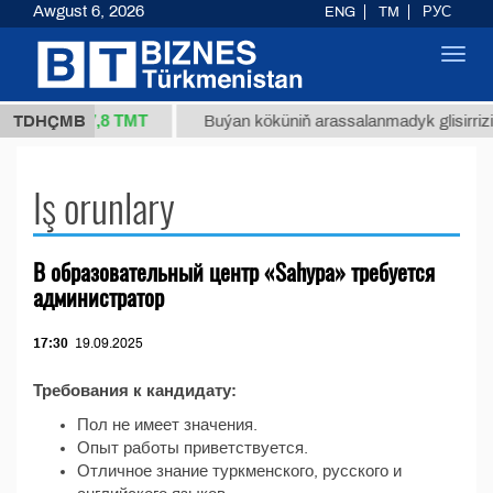
Awgust 6, 2026
ENG
TM
РУС
Toggl
navig
37,8 ТМТ
4/1 (kg.)
TDHÇMB
Buýan köküniň arassalanmadyk glisirrizin 
Iş orunlary
В образовательный центр «Sahypa» требуется
администратор
17:30
19.09.2025
Требования к кандидату:
Пол не имеет значения.
Опыт работы приветствуется.
Отличное знание туркменского, русского и