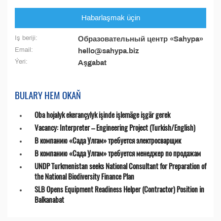
Habarlaşmak üçin
Iş beriji:
Образовательный центр «Sahypa»
Email:
hello@sahypa.biz
Ýeri:
Aşgabat
BULARY HEM OKAŇ
Oba hojalyk ekerançylyk işinde işlemäge işgär gerek
Vacancy: Interpreter – Engineering Project (Turkish/English)
В компанию «Сада Улгам» требуется электросварщик
В компанию «Сада Улгам» требуется менеджер по продажам
UNDP Turkmenistan seeks National Consultant for Preparation of
the National Biodiversity Finance Plan
SLB Opens Equipment Readiness Helper (Contractor) Position in
Balkanabat