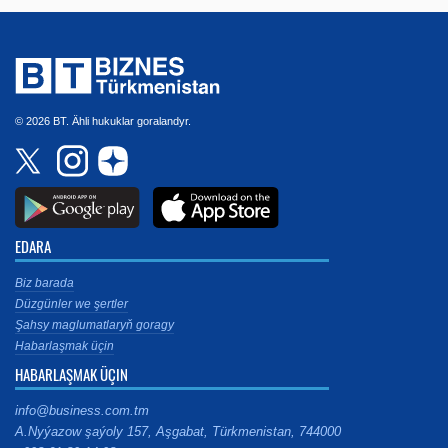
© 2026 BT. Ähli hukuklar goralandyr.
EDARA
Biz barada
Düzgünler we şertler
Şahsy maglumatlaryň goragy
Habarlaşmak üçin
HABARLAŞMAK ÜÇIN
info@business.com.tm
A.Nyýazow şaýoly 157, Aşgabat, Türkmenistan, 744000