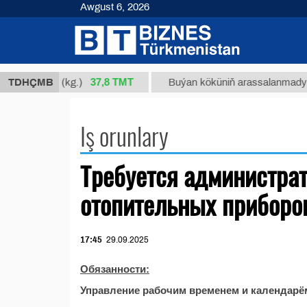
Awgust 6, 2026
37,8 ТМТ
1, Nm 34/1 (kg.)
TDHÇMB
Buýan köküniň arassalanmadyk glis
Iş orunlary
Требуется администра
отопительных приборо
17:45
29.09.2025
Обязанности:
Управление рабочим временем и календарё