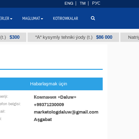
ENG
TM
РУС
ERLER
MAGLUMAT
KOTIROWKALAR
$300
$86 000
)
"А" kysymly tehniki ýody (t.)
Natriý h
Habarlaşmak üçin
eriji:
Компания «Daluw»
efon belgisi:
+99371230009
il:
marketologdaluw@gmail.com
i:
Aşgabat