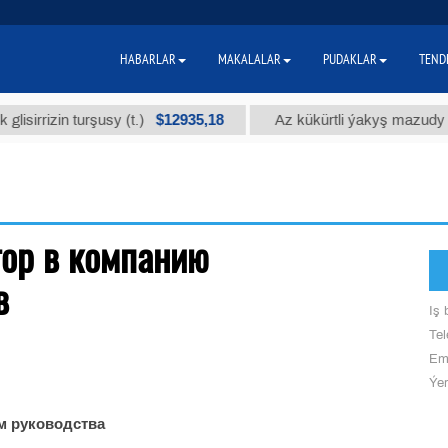
HABARLAR
MAKALALAR
PUDAKLAR
TEND
$12935,18
irrizin turşusy (t.)
Az kükürtli ýakyş mazudy (t.
тор в компанию
в
Iş b
Tel
Ema
Ýer
м руководства