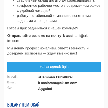
стабильный оклад (по итогам собеседования);
комфортное рабочее место в современном офисе
с удобной локацией;
работу в стабильной компании с понятными
задачами и процессами.
Готовы присоединиться к нашей команде?
Отправляйте резюме на почту
k.assistant@ak-
tm.com
Мы ценим профессионализм, ответственность и
доверяем экспертам — ждём именно вас!
Habarlaşmak üçin
Iş beriji:
«Hamman Furniture»
Email:
k.assistant@ak-tm.com
Ýeri:
Aşgabat
BULARY HEM OKAŇ