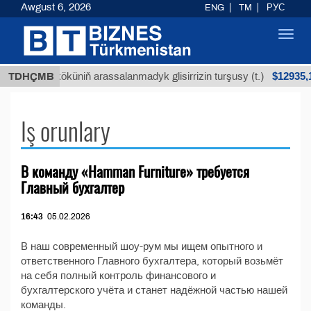
Awgust 6, 2026
ENG
TM
РУС
Toggl
navig
$12935,1
TDHÇMB
Buýan köküniň arassalanmadyk glisirrizin turşusy (t.)
Iş orunlary
В команду «Hamman Furniture» требуется
Главный бухгалтер
16:43
05.02.2026
В наш современный шоу-рум мы ищем опытного и
ответственного Главного бухгалтера, который возьмёт
на себя полный контроль финансового и
бухгалтерского учёта и станет надёжной частью нашей
команды.