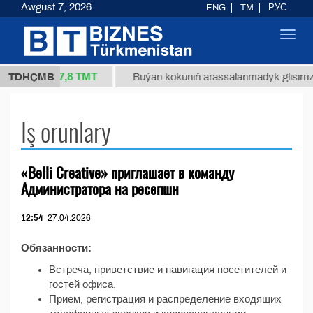
Awgust 7, 2026
ENG
TM
РУС
Toggl
navig
37,8 ТМТ
4/1 (kg.)
TDHÇMB
Buýan köküniň arassalanmadyk glisirrizin 
Iş orunlary
«Belli Creative» приглашает в команду
Администратора на ресепшн
12:54
27.04.2026
Обязанности:
Встреча, приветствие и навигация посетителей и
гостей офиса.
Прием, регистрация и распределение входящих