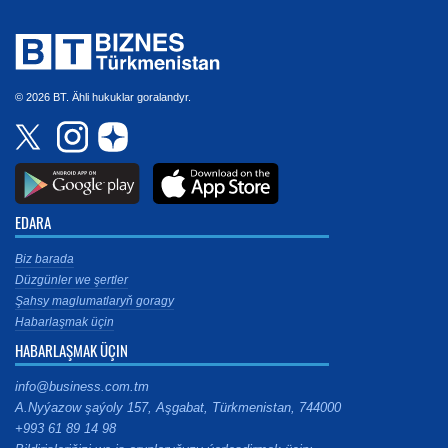
© 2026 BT. Ähli hukuklar goralandyr.
EDARA
Biz barada
Düzgünler we şertler
Şahsy maglumatlaryň goragy
Habarlaşmak üçin
HABARLAŞMAK ÜÇIN
info@business.com.tm
A.Nyýazow şaýoly 157, Aşgabat, Türkmenistan, 744000
+993 61 89 14 98