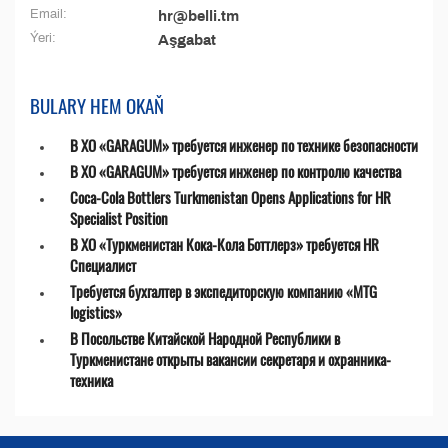
Email:
hr@belli.tm
Ýeri:
Aşgabat
BULARY HEM OKAŇ
В ХО «GARAGUM» требуется инженер по технике безопасности
В ХО «GARAGUM» требуется инженер по контролю качества
Coca-Cola Bottlers Turkmenistan Opens Applications for HR
Specialist Position
В ХО «Туркменистан Кока-Кола Боттлерз» требуется HR
Специалист
Требуется бухгалтер в экспедиторскую компанию «MTG
logistics»
В Посольстве Китайской Народной Республики в
Туркменистане открыты вакансии секретаря и охранника-
техника