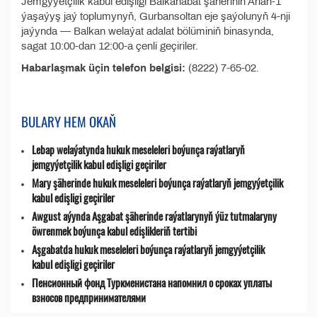
Jemgyýetçilik kabul edişligi Balkanabat şäheriniň Arlan-1
ýaşaýyş jaý toplumynyň, Gurbansoltan eje şaýolunyň 4-nji
jaýynda — Balkan welaýat adalat bölüminiň binasynda,
sagat 10:00-dan 12:00-a çenli geçiriler.
Habarlaşmak üçin telefon belgisi:
(8222) 7-65-02.
BULARY HEM OKAŇ
Lebap welaýatynda hukuk meseleleri boýunça raýatlaryň
jemgyýetçilik kabul edişligi geçiriler
Mary şäherinde hukuk meseleleri boýunça raýatlaryň jemgyýetçilik
kabul edişligi geçiriler
Awgust aýynda Aşgabat şäherinde raýatlarynyň ýüz tutmalaryny
öwrenmek boýunça kabul edişlikleriň tertibi
Aşgabatda hukuk meseleleri boýunça raýatlaryň jemgyýetçilik
kabul edişligi geçiriler
Пенсионный фонд Туркменистана напомнил о сроках уплаты
взносов предпринимателями