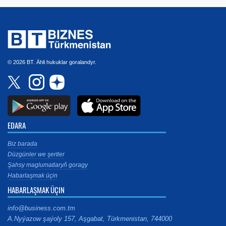
© 2026 BT. Ähli hukuklar goralandyr.
EDARA
Biz barada
Düzgünler we şertler
Şahsy maglumatlaryň goragy
Habarlaşmak üçin
HABARLAŞMAK ÜÇIN
info@business.com.tm
A.Nyýazow şaýoly 157, Aşgabat, Türkmenistan, 744000