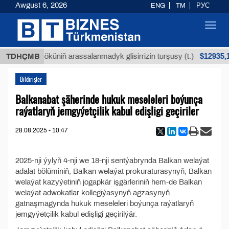
Awgust 6, 2026
ENG
TM
РУС
Toggl
navig
$12935,1
TDHÇMB
Buýan köküniň arassalanmadyk glisirrizin turşusy (t.)
Bildirişler
Balkanabat şäherinde hukuk meseleleri boýunça
raýatlaryň jemgyýetçilik kabul edişligi geçiriler
28.08.2025 - 10:47
2025-nji ýylyň 4-nji we 18-nji sentýabrynda Balkan welaýat
adalat bölüminiň, Balkan welaýat prokuraturasynyň, Balkan
welaýat kazyýetiniň jogapkär işgärleriniň hem-de Balkan
welaýat adwokatlar kollegiýasynyň agzasynyň
gatnaşmagynda hukuk meseleleri boýunça raýatlaryň
jemgyýetçilik kabul edişligi geçirilýär.