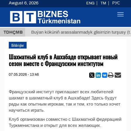
Awgust 6, 2026
ENG
TM
РУС
Toggl
navig
,8 ТМТ
TDHÇMB
Buýan köküniň arassalanmadyk glisirrizin turşusy (t.
Bildirişler
Шахматный клуб в Ашхабаде открывает новый
сезон вместе с Французским институтом
07.05.2026 - 13:46
Французский институт приглашает всех любителей
шахмат в шахматный клуб в Ашхабаде! Здесь будут
рады как опытным игрокам, так и тем, кто только хочет
научиться играть.
Клуб организован совместно с Шахматной федерацией
Туркменистана и открыт для всех желающих.