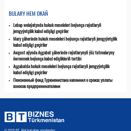
BULARY HEM OKAŇ
Lebap welaýatynda hukuk meseleleri boýunça raýatlaryň
jemgyýetçilik kabul edişligi geçiriler
Mary şäherinde hukuk meseleleri boýunça raýatlaryň jemgyýetçilik
kabul edişligi geçiriler
Awgust aýynda Aşgabat şäherinde raýatlarynyň ýüz tutmalaryny
öwrenmek boýunça kabul edişlikleriň tertibi
Aşgabatda hukuk meseleleri boýunça raýatlaryň jemgyýetçilik
kabul edişligi geçiriler
Пенсионный фонд Туркменистана напомнил о сроках уплаты
взносов предпринимателями
© 2026 BT. Ähli hukuklar goralandyr.