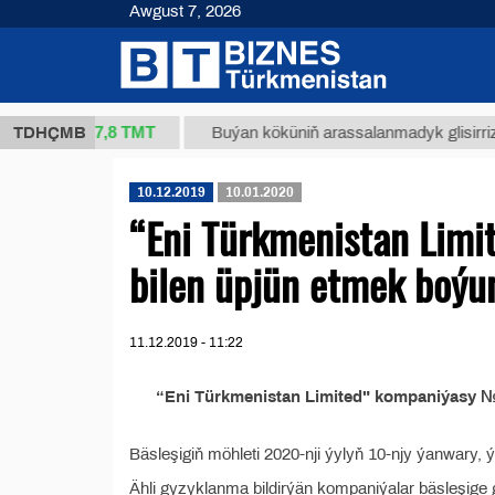
Awgust 7, 2026
37,8 ТМТ
(kg.)
TDHÇMB
Buýan köküniň arassalanmadyk glisirrizin tur
10.12.2019
10.01.2020
“Eni Türkmenistan Limi
bilen üpjün etmek boýu
11.12.2019 - 11:22
“Eni Türkmenistan Limited" kompaniýasy №
Bäsleşigiň möhleti 2020-nji ýylyň 10-njy ýanwary, ýe
Ähli gyzyklanma bildirýän kompaniýalar bäsleşige