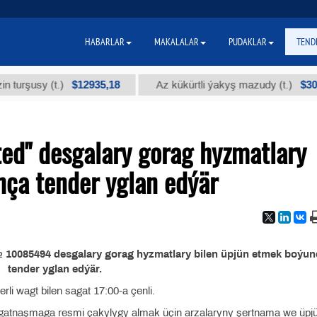
HABARLAR
MAKALALAR
PUDAKLAR
TEND
$12935,18
$300
şusy (t.)
Az kükürtli ýakyş mazudy (t.)
ted" desgalary gorag hyzmatlary
nça tender yglan edýär
 10085494 desgalary gorag hyzmatlary bilen üpjün etmek boýun
tender yglan edýär.
rli wagt bilen sagat 17:00-a çenli.
 gatnaşmaga resmi çakylygy almak üçin arzalaryny şertnama we üpjü