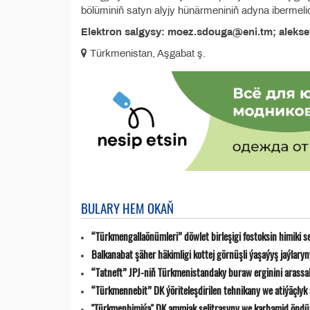
bölüminiň satyn alyjy hünärmeniniň adyna ibermelid
Elektron salgysy: moez.sdouga@eni.tm; aleks
Türkmenistan, Aşgabat ş.
BULARY HEM OKAŇ
“Türkmengallaönümleri” döwlet birleşigi fostoksin himiki s
Balkanabat şäher häkimligi kottej görnüşli ýaşaýyş jaýlar
“Tatneft” JPJ-niň Türkmenistandaky buraw erginini arassa
“Türkmennebit” DK ýöriteleşdirilen tehnikany we atiýäçlyk
"Türkmenhimiýa" DK ammiak selitrasyny we karbamid öndür