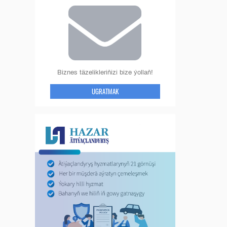
Biznes täzelikleriňizi bize ýollaň!
UGRATMAK