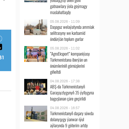
ýolbaşçysy bilen göni
gatnawlary ýola goýmagy
maslahatlaşdy
05.08.2026 - 11:09
Daşoguz welaýatynda ammiak
selitrasyny we karbamid
öndürýän toplum gurlar
05.08.2026 - 11:02
“AgroEksport” kompaniýasy
Türkmenistana iberýän un
önümleriniň görnüşlerini
giňeltdi
04.08.2026 - 17:38
ABŞ-da Türkmenistanyň
Garaşsyzlygynyň 35 ýyllygyna
bagyşlanan çäre geçirildi
04.08.2026 - 16:57
Türkmenistanyň daşary söwda
dolanyşygy ýanwar-iýul
aýlarynda 9 göterim artdy