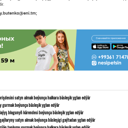
ir.
ey.butenko@eni.tm;
erişdesini satyn almak boýunça halkara bäsleşik yglan edýär
yny gurmak boýunça bäsleşik yglan edýär
laýyş blogunyň kärendesi boýunça bäsleşik yglan edýär
 şaýlaryny satyn almak boýunça bäsleşigi gaýtadan yglan edýär
ýän toplumy gurmak boýunça halkara bäsleşik yglan edýär