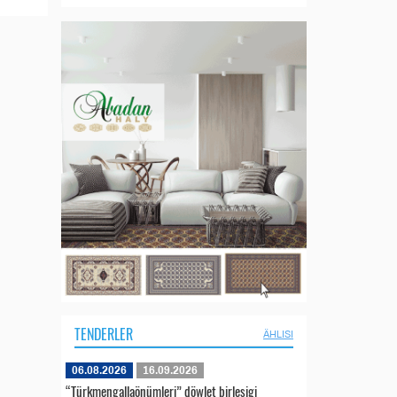
TENDERLER
ÄHLISI
06.08.2026
16.09.2026
“Türkmengallaönümleri” döwlet birleşigi