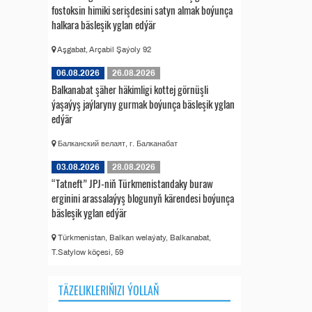
fostoksin himiki serişdesini satyn almak boýunça
halkara bäsleşik yglan edýär
Aşgabat, Arçabil Şaýoly 92
06.08.2026
26.08.2026
Balkanabat şäher häkimligi kottej görnüşli
ýaşaýyş jaýlaryny gurmak boýunça bäsleşik yglan
edýär
Балканский велаят, г. Балканабат
03.08.2026
28.08.2026
“Tatneft” JPJ-niň Türkmenistandaky buraw
erginini arassalaýyş blogunyň kärendesi boýunça
bäsleşik yglan edýär
Türkmenistan, Balkan welaýaty, Balkanabat,
T.Satylow köçesi, 59
TÄZELIKLERIŇIZI ÝOLLAŇ