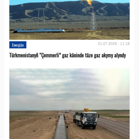
31.07.2026 - 11:18
Energiýa
Türkmenistanyň “Çemmerli” gaz käninde täze gaz akymy alyndy