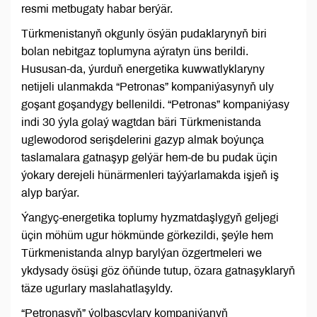
resmi metbugaty habar berýär.
Türkmenistanyň okgunly ösýän pudaklarynyň biri
bolan nebitgaz toplumyna aýratyn üns berildi.
Hususan-da, ýurduň energetika kuwwatlyklaryny
netijeli ulanmakda “Petronas” kompaniýasynyň uly
goşant goşandygy bellenildi. “Petronas” kompaniýasy
indi 30 ýyla golaý wagtdan bäri Türkmenistanda
uglewodorod serişdelerini gazyp almak boýunça
taslamalara gatnaşyp gelýär hem-de bu pudak üçin
ýokary derejeli hünärmenleri taýýarlamakda işjeň iş
alyp barýar.
Ýangyç-energetika toplumy hyzmatdaşlygyň geljegi
üçin möhüm ugur hökmünde görkezildi, şeýle hem
Türkmenistanda alnyp barylýan özgertmeleri we
ykdysady ösüşi göz öňünde tutup, özara gatnaşyklaryň
täze ugurlary maslahatlaşyldy.
“Petronasyň” ýolbaşçylary kompaniýanyň