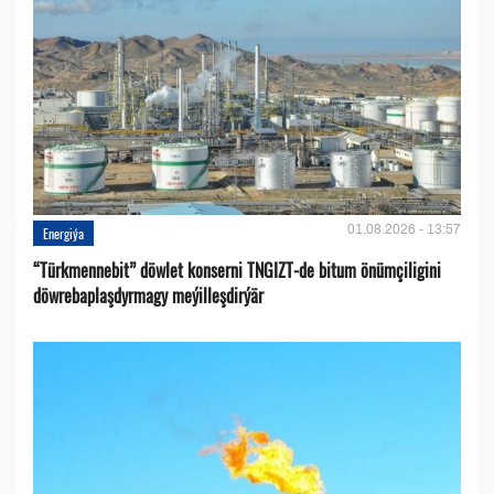
01.08.2026 - 13:57
Energiýa
“Türkmennebit” döwlet konserni TNGIZT-de bitum önümçiligini
döwrebaplaşdyrmagy meýilleşdirýär