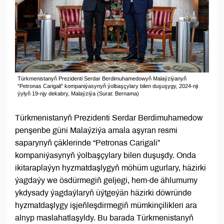
Türkmenistanyň Prezidenti Serdar Berdimuhamedowyň Malaýziýanyň
“Petronas Carigali” kompaniýasynyň ýolbaşçylary bilen duşuşygy, 2024-nji
ýylyň 19-njy dekabry, Malaýziýa (Surat: Bernama)
Türkmenistanyň Prezidenti Serdar Berdimuhamedow
penşenbe güni Malaýziýa amala aşyran resmi
saparynyň çäklerinde “Petronas Carigali”
kompaniýasynyň ýolbaşçylary bilen duşuşdy. Onda
ikitaraplaýyn hyzmatdaşlygyň möhüm ugurlary, häzirki
ýagdaýy we ösdürmegiň geljegi, hem-de ählumumy
ykdysady ýagdaýlaryň üýtgeýän häzirki döwründe
hyzmatdaşlygy işjeňleşdirmegiň mümkinçilikleri ara
alnyp maslahatlaşyldy. Bu barada Türkmenistanyň