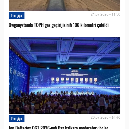
24.07.2026 - 11:50
Energiýa
Owganystanda TOPH gaz geçirijisiniň 106 kilometri çekildi
20.07.2026 - 14:46
Energiýa
Jon Defterios OGT 2026-nyň Baş halkara moderatory bolar