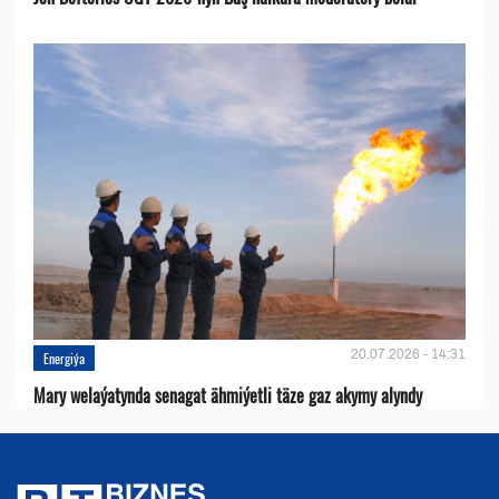
20.07.2026 - 14:31
Energiýa
Mary welaýatynda senagat ähmiýetli täze gaz akymy alyndy