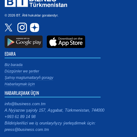
© 2026 BT. Ähli hukuklar goralandyr.
EDARA
Biz barada
Düzgünler we şertler
Şahsy maglumatlaryň goragy
Habarlaşmak üçin
HABARLAŞMAK ÜÇIN
info@business.com.tm
A.Nyýazow şaýoly 157, Aşgabat, Türkmenistan, 744000
+993 61 89 14 98
Bildirişleriňizi we iş orunlaryňyzy ýerleşdirmek üçin:
press@business.com.tm