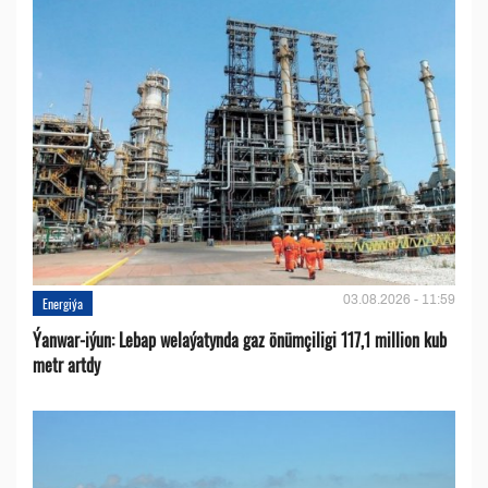
03.08.2026 - 11:59
Energiýa
Ýanwar-iýun: Lebap welaýatynda gaz önümçiligi 117,1 million kub
metr artdy