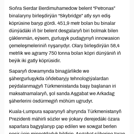
Soňra Serdar Berdimuhamedow belent “Petronas”
binalaryny birleşdirýän “Skybridge” atly syn ediş
köprüsine baryp gördi. 451,9 metr bolan bu binalar
dünýädäki iň bir belent desgalaryň biri bolmak bilen
çäklenmän, eýsem, gurluşyk pudagynyň innowasion
çemeleşmeleriniň nyşanydyr. Olary birleşdirýän 58,4
metrlik we agramy 750 tonna bolan köpri dünýäniň iň
beýik iki gatly köprüsidir.
Saparyň dowamynda binagärlikde we
şähergurluşykda öňdebaryjy tehnologiýalardan
peýdalanmagyň Türkmenistanda başy başlanan iri
maksatnamalaryň, şol sanda Aşgabat we Arkadag
şäherlerini ösdürmegiň möhüm ugrudyr.
Kuala-Lumpura saparynyň ahyrynda Türkmenistanyň
Prezidenti mähirli sözler we ýokary derejedäki özara
saparlara bagyşlanyp çap edilen we sowgat berlen
neşir üçin minnetdarlyk bildirip, Aşgabat şäherine tarap