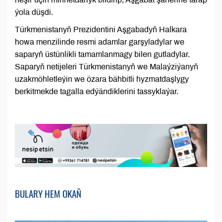
ýola düşdi.
Türkmenistanyň Prezidentini Aşgabadyň Halkara
howa menzilinde resmi adamlar garşyladylar we
saparyň üstünlikli tamamlanmagy bilen gutladylar.
Saparyň netijeleri Türkmenistanyň we Malaýziýanyň
uzakmöhletleýin we özara bähbitli hyzmatdaşlygy
berkitmekde tagalla edýändiklerini tassyklaýar.
BULARY HEM OKAŇ