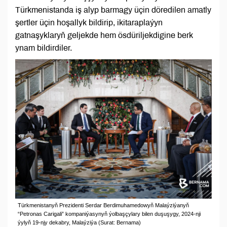
Türkmenistanda iş alyp barmagy üçin döredilen amatly
şertler üçin hoşallyk bildirip, ikitaraplaýyn
gatnaşyklaryň geljekde hem ösdüriljekdigine berk
ynam bildirdiler.
Türkmenistanyň Prezidenti Serdar Berdimuhamedowyň Malaýziýanyň
“Petronas Carigali” kompaniýasynyň ýolbaşçylary bilen duşuşygy, 2024-nji
ýylyň 19-njy dekabry, Malaýziýa (Surat: Bernama)