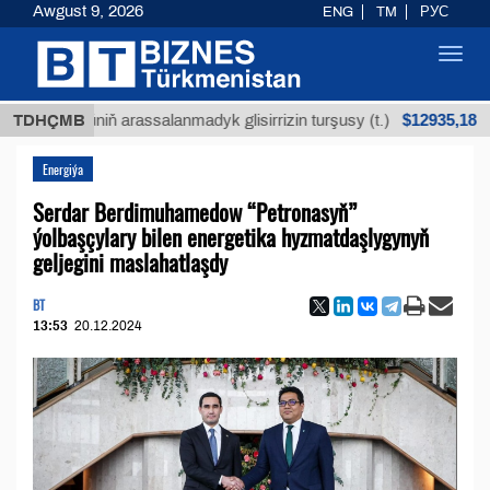
Awgust 9, 2026
ENG
TM
РУС
Toggl
navig
$12935,18
öküniň arassalanmadyk glisirrizin turşusy (t.)
TDHÇMB
Az 
Energiýa
Serdar Berdimuhamedow “Petronasyň”
ýolbaşçylary bilen energetika hyzmatdaşlygynyň
geljegini maslahatlaşdy
BT
13:53
20.12.2024