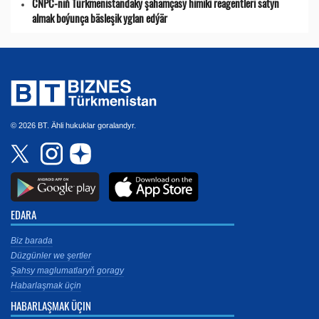
CNPC-niň Türkmenistandaky şahamçasy himiki reagentleri satyn
almak boýunça bäsleşik yglan edýär
© 2026 BT. Ähli hukuklar goralandyr.
EDARA
Biz barada
Düzgünler we şertler
Şahsy maglumatlaryň goragy
Habarlaşmak üçin
HABARLAŞMAK ÜÇIN