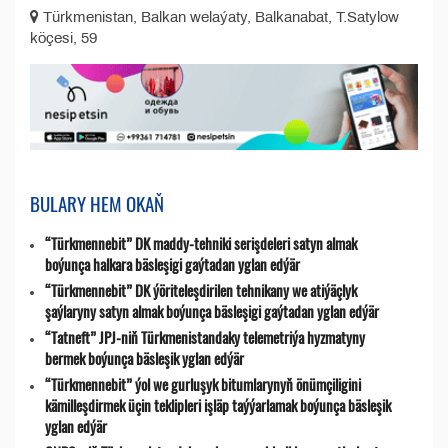
Türkmenistan, Balkan welaýaty, Balkanabat, T.Satylow
köçesi, 59
BULARY HEM OKAŇ
“Türkmennebit” DK maddy-tehniki serişdeleri satyn almak
boýunça halkara bäsleşigi gaýtadan yglan edýär
“Türkmennebit” DK ýöriteleşdirilen tehnikany we atiýäçlyk
şaýlaryny satyn almak boýunça bäsleşigi gaýtadan yglan edýär
“Tatneft” JPJ-niň Türkmenistandaky telemetriýa hyzmatyny
bermek boýunça bäsleşik yglan edýär
“Türkmennebit” ýol we gurluşyk bitumlarynyň önümçiligini
kämilleşdirmek üçin teklipleri işläp taýýarlamak boýunça bäsleşik
yglan edýär