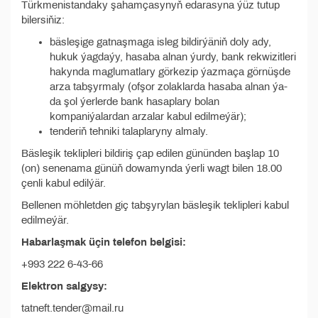
Türkmenistandaky şahamçasynyň edarasyna ýüz tutup
bilersiňiz:
bäsleşige gatnaşmaga isleg bildirýäniň doly ady,
hukuk ýagdaýy, hasaba alnan ýurdy, bank rekwizitleri
hakynda maglumatlary görkezip ýazmaça görnüşde
arza tabşyrmaly (ofşor zolaklarda hasaba alnan ýa-
da şol ýerlerde bank hasaplary bolan
kompaniýalardan arzalar kabul edilmeýär);
tenderiň tehniki talaplaryny almaly.
Bäsleşik teklipleri bildiriş çap edilen gününden başlap 10
(on) senenama günüň dowamynda ýerli wagt bilen 18.00
çenli kabul edilýär.
Bellenen möhletden giç tabşyrylan bäsleşik teklipleri kabul
edilmeýär.
Habarlaşmak üçin telefon belgisi:
+993 222 6-43-66
Elektron salgysy:
tatneft.tender@mail.ru