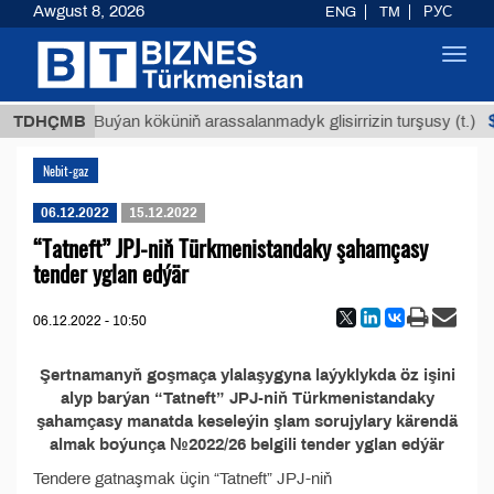
Awgust 8, 2026
ENG
TM
РУС
Toggl
navig
 ТМТ
$
TDHÇMB
Buýan köküniň arassalanmadyk glisirrizin turşusy (t.)
Nebit-gaz
06.12.2022
15.12.2022
“Tatneft” JPJ-niň Türkmenistandaky şahamçasy
tender yglan edýär
06.12.2022 - 10:50
Şertnamanyň goşmaça ylalaşygyna laýyklykda öz işini
alyp barýan “Tatneft” JPJ-niň Türkmenistandaky
şahamçasy manatda keseleýin şlam sorujylary kärendä
almak boýunça №2022/26 belgili tender yglan edýär
Tendere gatnaşmak üçin “Tatneft” JPJ-niň