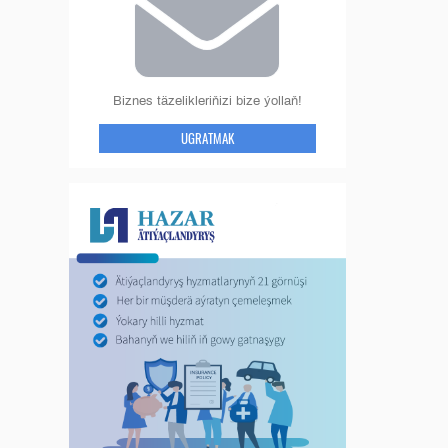
Biznes täzelikleriňizi bize ýollaň!
UGRATMAK