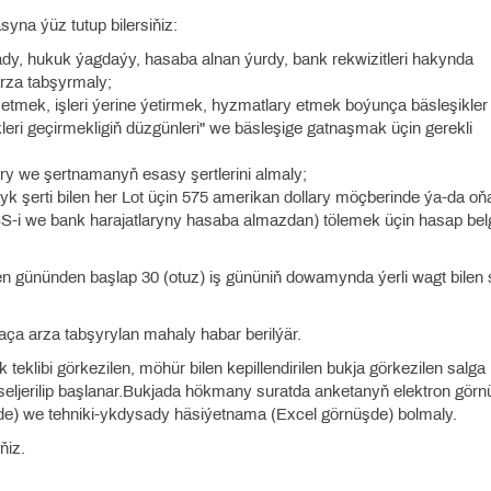
na ýüz tutup bilersiňiz:
 ady, hukuk ýagdaýy, hasaba alnan ýurdy, bank rekwizitleri hakynda
rza tabşyrmaly;
n etmek, işleri ýerine ýetirmek, hyzmatlary etmek boýunça bäsleşikler
ri geçirmekligiň düzgünleri" we bäsleşige gatnaşmak üçin gerekli
lary we şertnamanyň esasy şertlerini almaly;
 şerti bilen her Lot üçin 575 amerikan dollary möçberinde ýa-da oň
i we bank harajatlaryny hasaba almazdan) tölemek üçin hasap belg
ilen gününden başlap 30 (otuz) iş gününiň dowamynda ýerli wagt bilen
aça arza tabşyrylan mahaly habar berilýär.
 teklibi görkezilen, möhür bilen kepillendirilen bukja görkezilen salga
 seljerilip başlanar.Bukjada hökmany suratda anketanyň elektron görnü
) we tehniki-ykdysady häsiýetnama (Excel görnüşde) bolmaly.
ňiz.