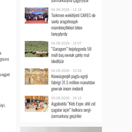
ýarmarkasyna çagyrylýar
04.08.2026 - 12:18
Türkmen wekiliýeti CAREC-de
sanly aragatnaşyk
mümkinçilikleri bilen
tanyşdyrdy
04.08.2026 - 12:07
“Garagum” hojalygynda 58
a
müň baş ownuk şahly mal
isini
idedilýär
04.08.2026 - 10:28
 sagat
Köneürgenjiň pagta egriji
fabrigi 31,5 million manatdan
gowrak önüm öndürdi
03.08.2026 - 16:15
Aşgabatda “Kids Expo: ähli zat
şi,
çagalar üçin” halkara sergi-
ýarmarkasy geçiriler