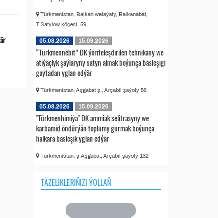
Türkmenistan, Balkan welaýaty, Balkanabat,
T.Satylow köçesi, 59
ýär
05.08.2026
15.09.2026
“Türkmennebit” DK ýöriteleşdirilen tehnikany we
atiýäçlyk şaýlaryny satyn almak boýunça bäsleşigi
gaýtadan yglan edýär
Türkmenistan, Aşgabat ş., Arçabil şaýoly 56
05.08.2026
15.09.2026
"Türkmenhimiýa" DK ammiak selitrasyny we
karbamid öndürýän toplumy gurmak boýunça
halkara bäsleşik yglan edýär
Türkmenistan, ş.Aşgabat, Arçabil şaýoly 132
TÄZELIKLERIŇIZI ÝOLLAŇ