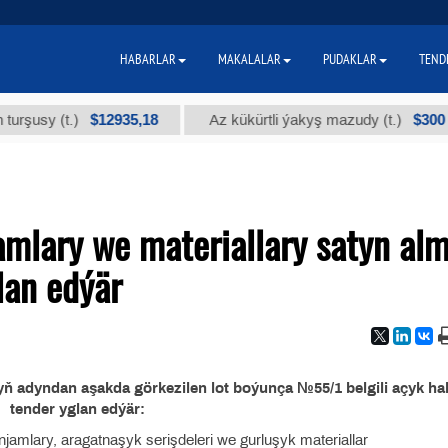
HABARLAR
MAKALALAR
PUDAKLAR
TEND
$12935,18
$300
usy (t.)
Az kükürtli ýakyş mazudy (t.)
mlary we materiallary satyn al
lan edýär
ň adyndan aşakda görkezilen lot boýunça №55/1 belgili açyk ha
tender yglan edýär:
 enjamlary, aragatnaşyk serişdeleri we gurluşyk materiallar