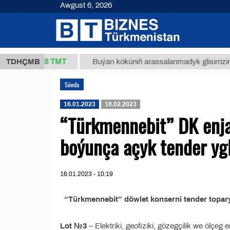
Awgust 6, 2026
37,8 ТМТ
kg.)
TDHÇMB
Buýan köküniň arassalanmadyk glisirrizin turş
Söwda
16.01.2023
18.02.2023
“Türkmennebit” DK enja
boýunça açyk tender yg
16.01.2023 - 10:19
“Türkmennebit” döwlet konserni tender topary
Lot №3
– Elektriki, geofiziki, gözegçilik we ölçeg