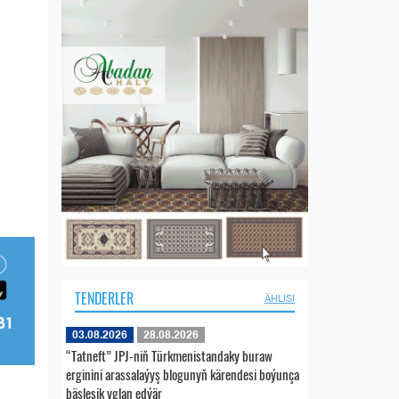
TENDERLER
ÄHLISI
03.08.2026
28.08.2026
“Tatneft” JPJ-niň Türkmenistandaky buraw
erginini arassalaýyş blogunyň kärendesi boýunça
bäsleşik yglan edýär