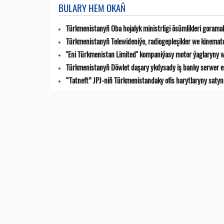
BULARY HEM OKAŇ
Türkmenistanyň Oba hojalyk ministrligi ösümlikleri goramak
Türkmenistanyň Telewideniýe, radio­gepleşikler we kinemat
"Eni Türkmenistan Limited" kompaniýasy motor ýaglaryny w
Türkmenistanyň Döwlet daşary ykdysady iş banky serwer en
“Tatneft” JPJ-niň Türkmenistandaky ofis harytlaryny satyn