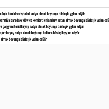
 üçin himiki serişdeleri satyn almak boýunça bäsleşik yglan edýär
ografiýa baradaky döwlet komiteti enjamlary satyn almak boýunça bäsleşik yglan ed
e çalgy materiallaryny satyn almak boýunça bäsleşik yglan edýär
jamlaryny satyn almak boýunça halkara bäsleşik yglan edýär
 almak boýunça bäsleşik yglan edýär