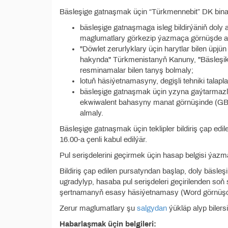
Bäsleşige gatnaşmak üçin “Türkmennebit” DK binasy
bäsleşige gatnaşmaga isleg bildirýäniň doly
maglumatlary görkezip ýazmaça görnüşde a
"Döwlet zerurlyklary üçin harytlar bilen üpjü
hakynda" Türkmenistanyň Kanuny, "Bäsleşikle
resminamalar bilen tanyş bolmaly;
lotuň häsiýetnamasyny, degişli tehniki talap
bäsleşige gatnaşmak üçin yzyna gaýtarmazlyk
ekwiwalent bahasyny manat görnüşinde (GBS-
almaly.
Bäsleşige gatnaşmak üçin teklipler bildiriş çap ed
16.00-a çenli kabul edilýär.
Pul serişdelerini geçirmek üçin hasap belgisi ýazm
Bildiriş çap edilen pursatyndan başlap, doly bäsleşik
ugradylyp, hasaba pul serişdeleri geçirilenden soň
şertnamanyň esasy häsiýetnamasy (Word görnüşde
Zerur maglumatlary şu
salgydan
ýükläp alyp bilersi
Habarlaşmak üçin belgileri: