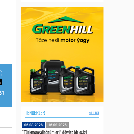
TENDERLER
ÄHLISI
06.08.2026
16.09.2026
“Türkmengallaönümleri” döwlet birleşigi