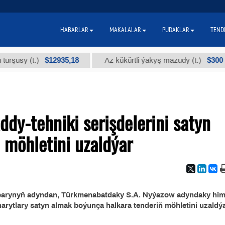
HABARLAR
MAKALALAR
PUDAKLAR
TEND
$12935,18
$300
sy (t.)
Az kükürtli ýakyş mazudy (t.)
dy-tehniki serişdelerini satyn
 möhletini uzaldýar
oparynyň adyndan, Türkmenabatdaky S.A. Nyýazow adyndaky him
arytlary satyn almak boýunça halkara tenderiň möhletini uzaldý