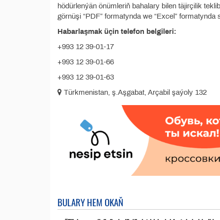
hödürlenýän önümleriň bahalary bilen täjirçilik tekl
görnüşi “PDF” formatynda we “Excel” formatynda sp
Habarlaşmak üçin telefon belgileri:
+993 12 39-01-17
+993 12 39-01-66
+993 12 39-01-63
Türkmenistan, ş.Aşgabat, Arçabil şaýoly 132
BULARY HEM OKAŇ