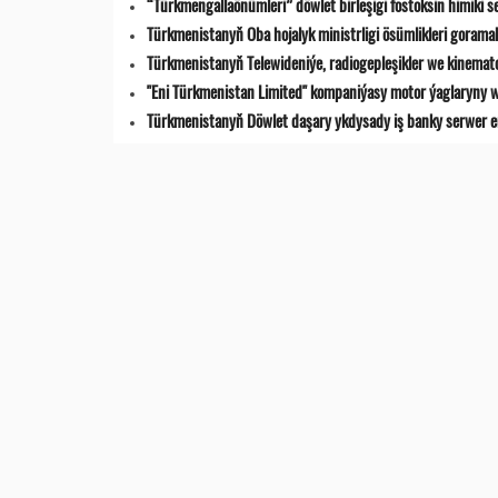
“Türkmengallaönümleri” döwlet birleşigi fostoksin himiki s
Türkmenistanyň Oba hojalyk ministrligi ösümlikleri goramak
Türkmenistanyň Telewideniýe, radio­gepleşikler we kinemat
"Eni Türkmenistan Limited" kompaniýasy motor ýaglaryny w
Türkmenistanyň Döwlet daşary ykdysady iş banky serwer en