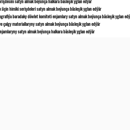
erişdesini satyn almak boýunça halkara bäsleşik yglan edýär
 üçin himiki serişdeleri satyn almak boýunça bäsleşik yglan edýär
ografiýa baradaky döwlet komiteti enjamlary satyn almak boýunça bäsleşik yglan ed
e çalgy materiallaryny satyn almak boýunça bäsleşik yglan edýär
jamlaryny satyn almak boýunça halkara bäsleşik yglan edýär