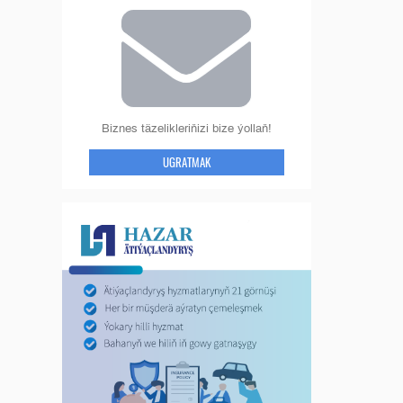
Biznes täzelikleriňizi bize ýollaň!
UGRATMAK