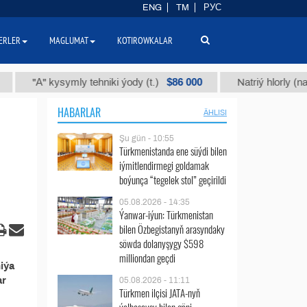
ENG
TM
РУС
ERLER
MAGLUMAT
KOTIROWKALAR
$86 000
"А" kysymly tehniki ýody (t.)
Natriý hlorly (nahar d
HABARLAR
ÄHLISI
Şu gün - 10:55
Türkmenistanda ene süýdi bilen
iýmitlendirmegi goldamak
boýunça “tegelek stol” geçirildi
05.08.2026 - 14:35
Ýanwar-iýun: Türkmenistan
bilen Özbegistanyň arasyndaky
söwda dolanyşygy $598
milliondan geçdi
iýa
ar
05.08.2026 - 11:11
Türkmen ilçisi JATA-nyň