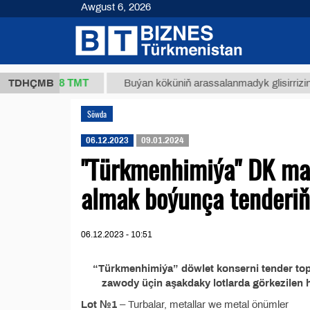
Awgust 6, 2026
37,8 ТМТ
g.)
TDHÇMB
Buýan köküniň arassalanmadyk glisirrizin turşu
Söwda
06.12.2023
09.01.2024
"Türkmenhimiýa" DK mad
almak boýunça tenderiň
06.12.2023 - 10:51
“Türkmenhimiýa” döwlet konserni tender t
zawody üçin aşakdaky lotlarda görkezilen h
Lot №1
– Turbalar, metallar we metal önümler