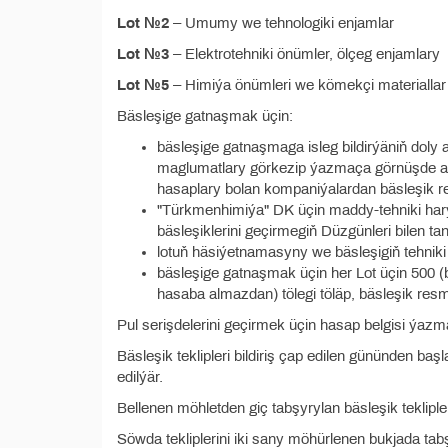
Lot №2
– Umumy we tehnologiki enjamlar
Lot №3
– Elektrotehniki önümler, ölçeg enjamlary
Lot №5
– Himiýa önümleri we kömekçi materiallar
Bäsleşige gatnaşmak üçin:
bäsleşige gatnaşmaga isleg bildirýäniň doly
maglumatlary görkezip ýazmaça görnüşde arz
hasaplary bolan kompaniýalardan bäsleşik r
"Türkmenhimiýa" DK üçin maddy-tehniki harytl
bäsleşiklerini geçirmegiň Düzgünleri bilen ta
lotuň häsiýetnamasyny we bäsleşigiň tehniki 
bäsleşige gatnaşmak üçin her Lot üçin 500 
hasaba almazdan) tölegi töläp, bäsleşik res
Pul serişdelerini geçirmek üçin hasap belgisi ýazm
Bäsleşik teklipleri bildiriş çap edilen gününden ba
edilýär.
Bellenen möhletden giç tabşyrylan bäsleşik tekliple
Söwda tekliplerini iki sany möhürlenen bukjada tabşy