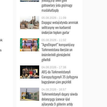
ýolbaşçysy bilen göni
gatnawlary ýola goýmagy
maslahatlaşdy
05.08.2026 - 11:09
Daşoguz welaýatynda ammiak
selitrasyny we karbamid
öndürýän toplum gurlar
nk
05.08.2026 - 11:02
“AgroEksport” kompaniýasy
Türkmenistana iberýän un
a
önümleriniň görnüşlerini
giňeltdi
04.08.2026 - 17:38
ABŞ-da Türkmenistanyň
Garaşsyzlygynyň 35 ýyllygyna
bagyşlanan çäre geçirildi
04.08.2026 - 16:57
Türkmenistanyň daşary söwda
dolanyşygy ýanwar-iýul
aýlarynda 9 göterim artdy