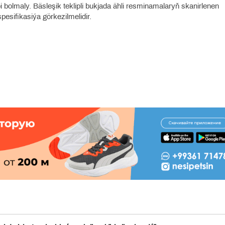
ibi bolmaly. Bäsleşik teklipli bukjada ähli resminamalaryň skanirlenen
esifikasiýa görkezilmelidir.