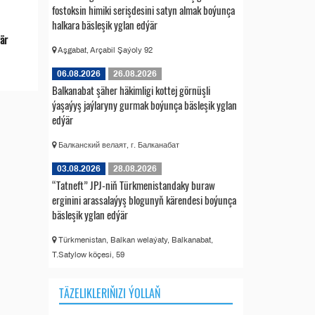
fostoksin himiki serişdesini satyn almak boýunça
halkara bäsleşik yglan edýär
ýär
Aşgabat, Arçabil Şaýoly 92
06.08.2026
26.08.2026
Balkanabat şäher häkimligi kottej görnüşli
ýaşaýyş jaýlaryny gurmak boýunça bäsleşik yglan
edýär
Балканский велаят, г. Балканабат
03.08.2026
28.08.2026
“Tatneft” JPJ-niň Türkmenistandaky buraw
erginini arassalaýyş blogunyň kärendesi boýunça
bäsleşik yglan edýär
Türkmenistan, Balkan welaýaty, Balkanabat,
T.Satylow köçesi, 59
TÄZELIKLERIŇIZI ÝOLLAŇ