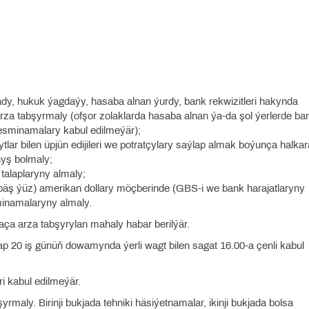
 ady, hukuk ýagdaýy, hasaba alnan ýurdy, bank rekwizitleri hakynda
a tabşyrmaly (ofşor zolaklarda hasaba alnan ýa-da şol ýerlerde ba
esminamalary kabul edilmeýär);
ar bilen üpjün edijileri we potratçylary saýlap almak boýunça halkar
nyş bolmaly;
talaplaryny almaly;
(bäş ýüz) amerikan dollary möçberinde (GBS-i we bank harajatlaryny
minamalaryny almaly.
aça arza tabşyrylan mahaly habar berilýär.
şlap 20 iş günüň dowamynda ýerli wagt bilen sagat 16.00-a çenli kabul
ri kabul edilmeýär.
rmaly. Birinji bukjada tehniki häsiýetnamalar, ikinji bukjada bolsa