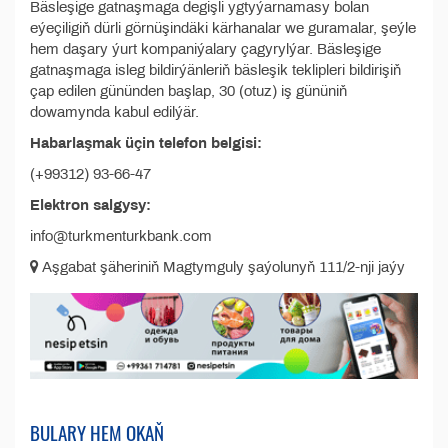
Bäsleşige gatnaşmaga degişli ygtyýarnamasy bolan
eýeçiligiň dürli görnüşindäki kärhanalar we guramalar, şeýle
hem daşary ýurt kompaniýalary çagyrylýar. Bäsleşige
gatnaşmaga isleg bildirýänleriň bäsleşik teklipleri bildirişiň
çap edilen gününden başlap, 30 (otuz) iş gününiň
dowamynda kabul edilýär.
Habarlaşmak üçin telefon belgisi:
(+99312) 93-66-47
Elektron salgysy:
info@turkmenturkbank.com
Aşgabat şäheriniň Magtymguly şaýolunyň 111/2-nji jaýy
BULARY HEM OKAŇ