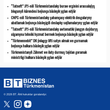
“Tatneft” JPJ-niň Türkmenistandaky buraw erginini arassalaýyş
blogunyň kärendesi boýunça bäsleşik yglan edýär
CNPC-niň Türkmenistandaky şahamçasy elektrik desgalaryny
abatlamak boýunça bäsleşigiň deslapky saýlamalaryny yglan edýär
“Tatneft” JPJ-niň Türkmenistandaky awtomatiki ýangyn duýduryş
ulgamyna tehniki hyzmat bermek boýunça bäsleşik yglan edýär
“Türkmennebit” DK ýolagçy lifti satyn almak we gurnamak
boýunça halkara bäsleşik yglan edýär
Türkmenistanyň Zähmet we ilaty durmuş taýdan goramak
ministrligi halkara bäsleşik yglan edýär
© 2026 BT. Ähli hukuklar goralandyr.