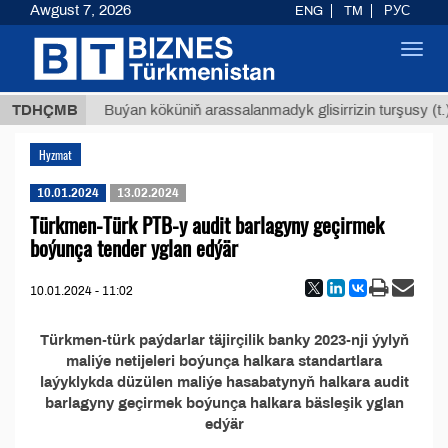
Awgust 7, 2026
ENG
TM
РУС
Toggl
navig
,8 ТМТ
TDHÇMB
Buýan köküniň arassalanmadyk glisirrizin turşusy (t.)
Hyzmat
10.01.2024
13.02.2024
Türkmen-Türk PTB-y audit barlagyny geçirmek
boýunça tender yglan edýär
10.01.2024 - 11:02
Türkmen-türk paýdarlar täjirçilik banky 2023-nji ýylyň
maliýe netijeleri boýunça halkara standartlara
laýyklykda düzülen maliýe hasabatynyň halkara audit
barlagyny geçirmek boýunça halkara bäsleşik yglan
edýär