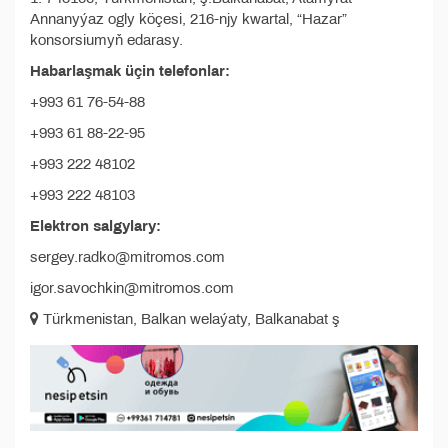
Annanyýaz ogly köçesi, 216-njy kwartal, “Hazar”
konsorsiumyň edarasy.
Habarlaşmak üçin telefonlar:
+993 61 76-54-88
+993 61 88-22-95
+993 222 48102
+993 222 48103
Elektron salgylary:
sergey.radko@mitromos.com
igor.savochkin@mitromos.com
Türkmenistan, Balkan welaýaty, Balkanabat ş