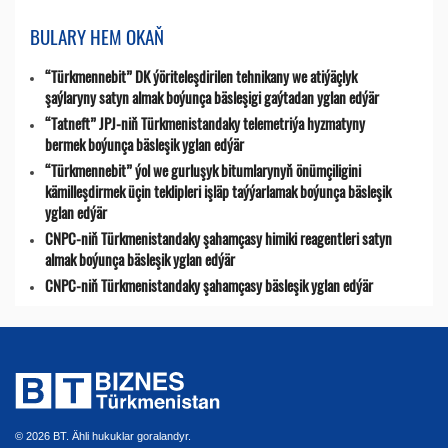
BULARY HEM OKAŇ
“Türkmennebit” DK ýöriteleşdirilen tehnikany we atiýäçlyk
şaýlaryny satyn almak boýunça bäsleşigi gaýtadan yglan edýär
“Tatneft” JPJ-niň Türkmenistandaky telemetriýa hyzmatyny
bermek boýunça bäsleşik yglan edýär
“Türkmennebit” ýol we gurluşyk bitumlarynyň önümçiligini
kämilleşdirmek üçin teklipleri işläp taýýarlamak boýunça bäsleşik
yglan edýär
CNPC-niň Türkmenistandaky şahamçasy himiki reagentleri satyn
almak boýunça bäsleşik yglan edýär
CNPC-niň Türkmenistandaky şahamçasy bäsleşik yglan edýär
© 2026 BT. Ähli hukuklar goralandyr.