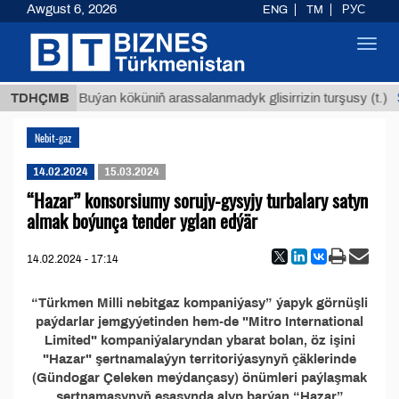
Awgust 6, 2026
ENG
TM
РУС
Toggl
navig
 ТМТ
$
TDHÇMB
Buýan köküniň arassalanmadyk glisirrizin turşusy (t.)
Nebit-gaz
14.02.2024
15.03.2024
“Hazar” konsorsiumy sorujy-gysyjy turbalary satyn
almak boýunça tender yglan edýär
14.02.2024 - 17:14
“Türkmen Milli nebitgaz kompaniýasy” ýapyk görnüşli
paýdarlar jemgyýetinden hem-de "Mitro International
Limited" kompaniýalaryndan ybarat bolan, öz işini
"Hazar" şertnamalaýyn territoriýasynyň çäklerinde
(Gündogar Çeleken meýdançasy) önümleri paýlaşmak
şertnamasynyň esasynda alyp barýan “Hazar”