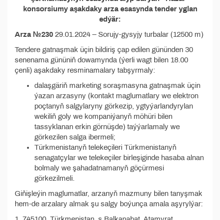
konsorsiumy aşakdaky arza esasynda tender yglan
edýär:
Arza №230
29.01.2024 – Sorujy-gysyjy turbalar (12500 m)
Tendere gatnaşmak üçin bildiriş çap edilen gününden 30
senenama gününiň dowamynda (ýerli wagt bilen 18.00
çenli) aşakdaky resminamalary tabşyrmaly:
dalaşgäriň marketing soraşmasyna gatnaşmak üçin
ýazan arzasyny (kontakt maglumatlary we elektron
poçtanyň salgylaryny görkezip, ygtyýarlandyrylan
wekiliň goly we kompaniýanyň möhüri bilen
tassyklanan erkin görnüşde) taýýarlamaly we
görkezilen salga ibermeli;
Türkmenistanyň telekeçileri Türkmenistanyň
senagatçylar we telekeçiler birleşiginde hasaba alnan
bolmaly we şahadatnamanyň göçürmesi
görkezilmeli.
Giňişleýin maglumatlar, arzanyň mazmuny bilen tanyşmak
hem-de arzalary almak şu salgy boýunça amala aşyrylýar:
1. 745100, Türkmenistan, ş.Balkanabat, Atamyrat