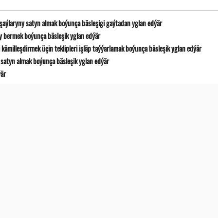
 şaýlaryny satyn almak boýunça bäsleşigi gaýtadan yglan edýär
y bermek boýunça bäsleşik yglan edýär
ämilleşdirmek üçin teklipleri işläp taýýarlamak boýunça bäsleşik yglan edýär
satyn almak boýunça bäsleşik yglan edýär
ýär