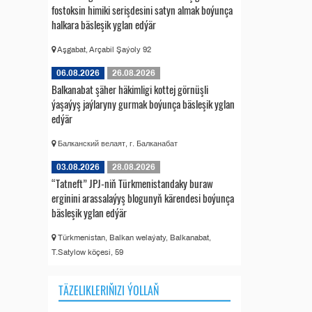
fostoksin himiki serişdesini satyn almak boýunça
halkara bäsleşik yglan edýär
Aşgabat, Arçabil Şaýoly 92
06.08.2026
26.08.2026
Balkanabat şäher häkimligi kottej görnüşli
ýaşaýyş jaýlaryny gurmak boýunça bäsleşik yglan
edýär
Балканский велаят, г. Балканабат
03.08.2026
28.08.2026
“Tatneft” JPJ-niň Türkmenistandaky buraw
erginini arassalaýyş blogunyň kärendesi boýunça
bäsleşik yglan edýär
Türkmenistan, Balkan welaýaty, Balkanabat,
T.Satylow köçesi, 59
TÄZELIKLERIŇIZI ÝOLLAŇ