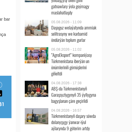
ýolbaşçysy bilen göni
gatnawlary ýola goýmagy
maslahatlaşdy
r bar
05.08.2026 - 11:09
Daşoguz welaýatynda ammiak
selitrasyny we karbamid
nça
öndürýän toplum gurlar
05.08.2026 - 11:02
“AgroEksport” kompaniýasy
Türkmenistana iberýän un
önümleriniň görnüşlerini
giňeltdi
04.08.2026 - 17:38
ABŞ-da Türkmenistanyň
Garaşsyzlygynyň 35 ýyllygyna
bagyşlanan çäre geçirildi
04.08.2026 - 16:57
Türkmenistanyň daşary söwda
dolanyşygy ýanwar-iýul
aýlarynda 9 göterim artdy