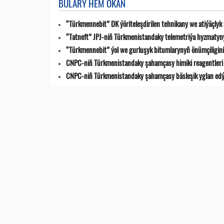
BULARY HEM OKAŇ
“Türkmennebit” DK ýöriteleşdirilen tehnikany we atiýäçlyk
“Tatneft” JPJ-niň Türkmenistandaky telemetriýa hyzmatyn
“Türkmennebit” ýol we gurluşyk bitumlarynyň önümçiligini k
CNPC-niň Türkmenistandaky şahamçasy himiki reagentleri 
CNPC-niň Türkmenistandaky şahamçasy bäsleşik yglan ed