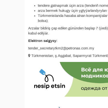
tendere gatnaşmak üçin arza (tenderiň nom
arza bermek hukugy üçin ygtyýarlandyrylan 
Türkmenistanda hasaba alnan kompaniýalar 
bolsa);
Arzalar bildiriş çap edilen gününden başlap 7 (ý
kabul edilýär.
Elektron salgysy:
tender_secretarytkm2@petronas.com.my
Türkmenistan, ş.Aşgabat, Saparmyrat Türkmenb