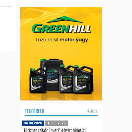
TENDERLER
ÄHLISI
06.08.2026
16.09.2026
“Türkmengallaönümleri” döwlet birleşigi