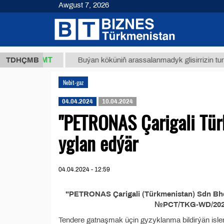
Awgust 7, 2026
37,8 ТМТ
)
TDHÇMB
Buýan köküniň arassalanmadyk glisirrizin turşusy
Nebit-gaz
04.04.2024
10.04.2024
"PETRONAS Çarigali Tü
yglan edýär
04.04.2024 - 12:59
"PETRONAS Çarigali (Türkmenistan) Sdn Bhd
№PCT/TKG-WD/2024/
Tendere gatnaşmak üçin gyzyklanma bildirýän isl