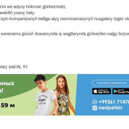
erini we adyny hökman görkezmeli);
wekiliň ynanç haty;
üçin kompaniýanyň bellige alyş resminamasynyň nusgalary (eger ola
edi) senenama günüň dowamynda iş wagtlarynda görkezilen salgy boýu
aşy şaýoly, 81