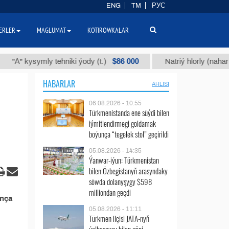
ENG
TM
РУС
ERLER
MAGLUMAT
KOTIROWKALAR
$86 000
"А" kysymly tehniki ýody (t.)
Natriý hlorly (nahar duz
HABARLAR
ÄHLISI
06.08.2026 - 10:55
Türkmenistanda ene süýdi bilen
iýmitlendirmegi goldamak
boýunça “tegelek stol” geçirildi
05.08.2026 - 14:35
Ýanwar-iýun: Türkmenistan
bilen Özbegistanyň arasyndaky
söwda dolanyşygy $598
milliondan geçdi
unça
05.08.2026 - 11:11
Türkmen ilçisi JATA-nyň