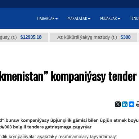
HABARLAR
MAKALALAR
PUDAKLAR
TEND
$12935,18
$300
 (t.)
Az kükürtli ýakyş mazudy (t.)
rkmenistan” kompaniýasy tender
" buraw kompaniýasy üpjünçilik gämisi bilen üpjün etmek boý
003 belgili tendere gatnaşmaga çagyrýar
endik kompaniýalar aşakdaky resminamalary taýýarlamaly: