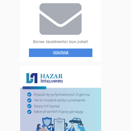
Biznes täzelikleriňizi bize ýollaň!
UGRATMAK