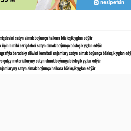
erişdesini satyn almak boýunça halkara bäsleşik yglan edýär
 üçin himiki serişdeleri satyn almak boýunça bäsleşik yglan edýär
ografiýa baradaky döwlet komiteti enjamlary satyn almak boýunça bäsleşik yglan ed
e çalgy materiallaryny satyn almak boýunça bäsleşik yglan edýär
jamlaryny satyn almak boýunça halkara bäsleşik yglan edýär