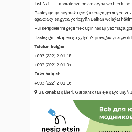
Lot №1
— Laboratoriýa enjamlaryny we himiki seri
Bäsleşige gatnaşmak üçin ýazmaça görnüşde ýüz 
aşakdaky salgyda ýerleşýän Balkan welaýat häkimli
Pul serişdelerini geçirmek üçin hasap ýazmaça gör
Bäsleşigiň teklipleri şu ýylyň 7-nji awgustyna çenli
Telefon belgisi:
+993 (222) 2-01-15
+993 (222) 2-01-04
Faks belgisi:
+993 (222) 2-01-16
Balkanabat şäheri, Gurbansoltan eje şaýolunyň 14­n