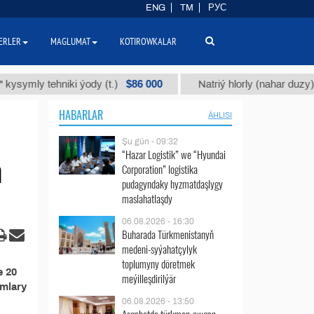
ENG
TM
РУС
ERLER
MAGLUMAT
KOTIROWKALAR
$86 000
ymly tehniki ýody (t.)
Natriý hlorly (nahar duzy) (t.)
HABARLAR
ÄHLISI
Şu gün - 09:32
“Hazar Logistik” we “Hyundai
n
Corporation” logistika
pudagyndaky hyzmatdaşlygy
maslahatlaşdy
06.08.2026 - 16:30
Buharada Türkmenistanyň
medeni-syýahatçylyk
toplumyny döretmek
e 20
meýilleşdirilýär
amlary
06.08.2026 - 13:50