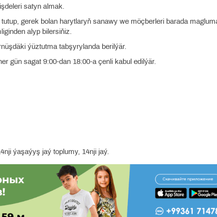
şdeleri satyn almak.
tutup, gerek bolan harytlaryň sanawy we möçberleri barada maglum
ginden alyp bilersiňiz.
nüşdäki ýüztutma tabşyrylanda berilýär.
 her gün sagat 9:00-dan 18:00-a çenli kabul edilýär.
ji ýaşaýyş jaý toplumy, 14­nji jaý.