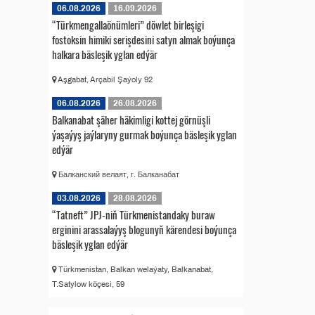
06.08.2026
16.09.2026
“Türkmengallaönümleri” döwlet birleşigi
fostoksin himiki serişdesini satyn almak boýunça
halkara bäsleşik yglan edýär
Aşgabat, Arçabil Şaýoly 92
06.08.2026
26.08.2026
Balkanabat şäher häkimligi kottej görnüşli
ýaşaýyş jaýlaryny gurmak boýunça bäsleşik yglan
edýär
Балканский велаят, г. Балканабат
03.08.2026
28.08.2026
“Tatneft” JPJ-niň Türkmenistandaky buraw
erginini arassalaýyş blogunyň kärendesi boýunça
bäsleşik yglan edýär
Türkmenistan, Balkan welaýaty, Balkanabat,
T.Satylow köçesi, 59