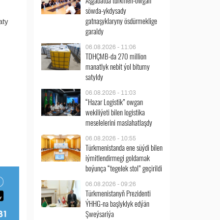
Aşgabatda türkmen-owgan
söwda-ykdysady
gatnaşyklaryny ösdürmeklige
aty
garaldy
06.08.2026 - 11:06
TDHÇMB-da 270 million
manatlyk nebit ýol bitumy
satyldy
06.08.2026 - 11:03
“Hazar Logistik” owgan
wekiliýeti bilen logistika
meselelerini maslahatlaşdy
06.08.2026 - 10:55
Türkmenistanda ene süýdi bilen
iýmitlendirmegi goldamak
boýunça “tegelek stol” geçirildi
06.08.2026 - 09:26
Türkmenistanyň Prezidenti
ÝHHG-na başlyklyk edýän
Şweýsariýa