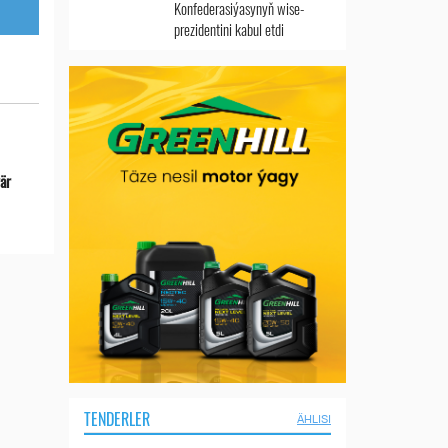
Konfederasiýasynyň wise-
prezidentini kabul etdi
ýär
TENDERLER
ÄHLISI