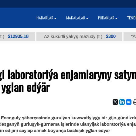
HABARLAR
MAKALALAR
PUDAKLAR
TEND
12935,18
$300
Az kükürtli ýakyş mazudy (t.)
"А" kys
i laboratoriýa enjamlaryny saty
 yglan edýär
 Esenguly şäherçesinde gurulýan kuwwatlylygy bir gije-gündizd
esganyň gurluşyk-gurnama işlerinde ulanyljak laboratoriýa enj
jün edijini saýlap almak boýunça bäsleşik yglan edýär