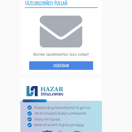
TÄZELIKLERIŇIZI ÝOLLAŇ
Biznes täzelikleriňizi bize ýollaň!
UGRATMAK