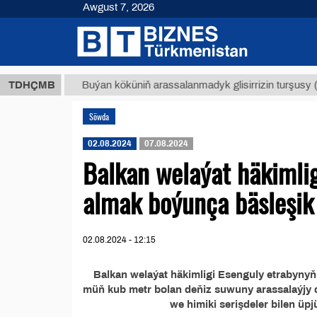
Awgust 7, 2026
 ТМТ
$
TDHÇMB
Buýan köküniň arassalanmadyk glisirrizin turşusy (t.)
Söwda
02.08.2024
07.08.2024
Balkan welaýat häkimlig
almak boýunça bäsleşik
02.08.2024 - 12:15
Balkan welaýat häkimligi Esenguly etrabynyň
müň kub metr bolan deňiz suwuny arassalaýjy d
we himiki serişdeler bilen üp