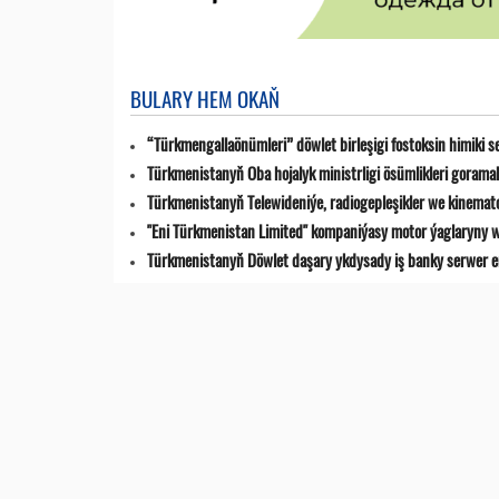
BULARY HEM OKAŇ
“Türkmengallaönümleri” döwlet birleşigi fostoksin himiki s
Türkmenistanyň Oba hojalyk ministrligi ösümlikleri goramak
Türkmenistanyň Telewideniýe, radio­gepleşikler we kinemat
"Eni Türkmenistan Limited" kompaniýasy motor ýaglaryny w
Türkmenistanyň Döwlet daşary ykdysady iş banky serwer en