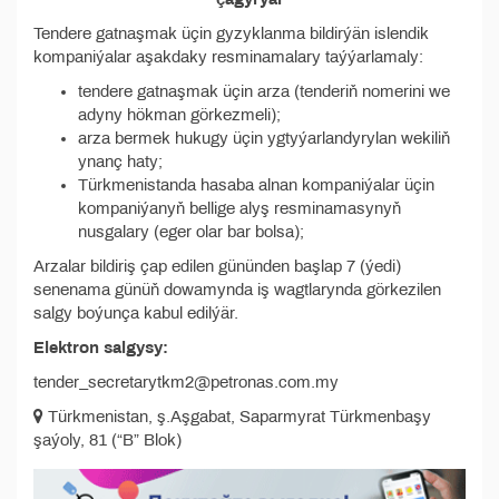
Tendere gatnaşmak üçin gyzyklanma bildirýän islendik
kompaniýalar aşakdaky resminamalary taýýarlamaly:
tendere gatnaşmak üçin arza (tenderiň nomerini we
adyny hökman görkezmeli);
arza bermek hukugy üçin ygtyýarlandyrylan wekiliň
ynanç haty;
Türkmenistanda hasaba alnan kompaniýalar üçin
kompaniýanyň bellige alyş resminamasynyň
nusgalary (eger olar bar bolsa);
Arzalar bildiriş çap edilen gününden başlap 7 (ýedi)
senenama günüň dowamynda iş wagtlarynda görkezilen
salgy boýunça kabul edilýär.
Elektron salgysy:
tender_secretarytkm2@petronas.com.my
Türkmenistan, ş.Aşgabat, Saparmyrat Türkmenbaşy
şaýoly, 81 (“B” Blok)