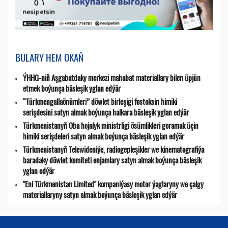
BULARY HEM OKAŇ
ÝHHG-niň Aşgabatdaky merkezi mahabat materiallary bilen üpjün
etmek boýunça bäsleşik yglan edýär
“Türkmengallaönümleri” döwlet birleşigi fostoksin himiki
serişdesini satyn almak boýunça halkara bäsleşik yglan edýär
Türkmenistanyň Oba hojalyk ministrligi ösümlikleri goramak üçin
himiki serişdeleri satyn almak boýunça bäsleşik yglan edýär
Türkmenistanyň Telewideniýe, radio­gepleşikler we kinematografiýa
baradaky döwlet komiteti enjamlary satyn almak boýunça bäsleşik
yglan edýär
"Eni Türkmenistan Limited" kompaniýasy motor ýaglaryny we çalgy
materiallaryny satyn almak boýunça bäsleşik yglan edýär