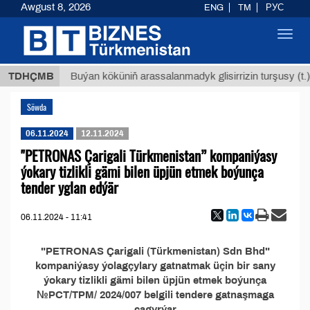
Awgust 8, 2026
ENG
TM
РУС
Toggl
navig
,8 ТМТ
TDHÇMB
Buýan köküniň arassalanmadyk glisirrizin turşusy (t.)
Söwda
06.11.2024
12.11.2024
"PETRONAS Çarigali Türkmenistan” kompaniýasy
ýokary tizlikli gämi bilen üpjün etmek boýunça
tender yglan edýär
06.11.2024 - 11:41
"PETRONAS Çarigali (Türkmenistan) Sdn Bhd"
kompaniýasy ýolagçylary gatnatmak üçin bir sany
ýokary tizlikli gämi bilen üpjün etmek boýunça
№PCT/TPM/ 2024/007 belgili tendere gatnaşmaga
çagyrýar