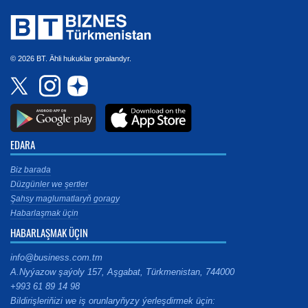
© 2026 BT. Ähli hukuklar goralandyr.
EDARA
Biz barada
Düzgünler we şertler
Şahsy maglumatlaryň goragy
Habarlaşmak üçin
HABARLAŞMAK ÜÇIN
info@business.com.tm
A.Nyýazow şaýoly 157, Aşgabat, Türkmenistan, 744000
+993 61 89 14 98
Bildirişleriňizi we iş orunlaryňyzy ýerleşdirmek üçin: