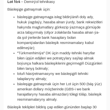
Lot №4
– Demirýol tehnikasy
Bäsleşige gatnaşmak üçin:
bäsleşige gatnaşmaga isleg bildirýäniň doly ady,
hukuk ýagdaýy, hasaba alnan ýurdy, bank rekwizitleri
hakynda maglumatlary görkezip ýazmaça görnüşde
arza tabşyrmaly (ofşor zolaklarda hasaba alnan ýa-
da şol ýerlerde bank hasaplary bolan
kompaniýalardan bäsleşik resminamalary kabul
edilmeýär);
"Türkmenhimiýa" DK üçin maddy-tehniki harytlar
bilen üpjün edijileri we potratçylary saýlap almak
boýunça halkara bäsleşiklerini geçirmegiň Düzgünleri
bilen tanyş bolmaly;
lotuň häsiýetnamasyny we bäsleşigiň tehniki
talaplaryny almaly;
bäsleşige gatnaşmak üçin her Lot üçin 500 (bäş ýüz)
amerikan dollary möçberinde (GBS-i we bank
harajatlaryny hasaba almazdan) tölegi töläp, bäsleşik
resminamalaryny almaly.
Bäsleşik teklipleri bildiriş çap edilen gününden başlap 30