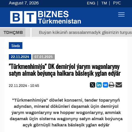
Awgust 7, 2026
ENG
TM
РУС
Toggl
navig
37,8 ТМТ
TDHÇMB
Buýan köküniň arassalanmadyk glisirrizin turşusy (
Söwda
22.11.2024
07.01.2025
"Türkmenhimiýa" DK demirýol ýarym wagonlaryny
satyn almak boýunça halkara bäsleşik yglan edýär
22.11.2024 - 10:45
"Türkmenhimiýa" döwlet konserni, tender toparynyň
adyndan, mineral dökünleri daşamak üçin demirýol
ýarym wagonlaryny we hopper wogonlaryny, ammiak
daşamak üçin sisterna wagonyny satyn almak boýunça
açyk görnüşli halkara bäsleşik yglan edýär