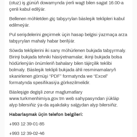
(otuz) iş günüň dowamynda ýerli wagt bilen sagat 16.00-a
çenli kabul edilýär.
Bellenen möhletden giç tabşyrylan bäsleşik teklipleri kabul
edilmeýär.
Pul serişdelerini geçirmek üçin hasap belgisi ýazmaça arza
tabşyrylan mahaly habar berilýär.
Söwda tekliplerini iki sany möhürlenen bukjada tabşyrmaly.
Birinji bukjada tehniki häsiýetnamalar, ikinji bukjada bolsa
hödürlenýän önümleriň bahalary bilen täjirçilik teklibi
bolmaly. Bäsleşik teklipli bukjada ähli resminamalaryň
skanirlenen görnüşi “PDF” formatynda we “Excel”
formatynda spesifikasiýa görkezilmelidir.
Bäsleşige degişli zerur maglumatlary
www.turkmenhimiya.gov.tm web sahypasyndan ýükläp
alyp bilersiňiz ýa-da aşakdaky salgydan alyp bilersiňiz.
Habarlaşmak üçin telefon belgileri:
+993 12 39-01-85
+993 12 39-02-46