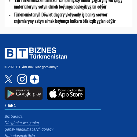
"Eni Türkmenistan Limited" kompaniýasy motor ýaglaryny we çalgy
materiallaryny satyn almak boýunça bäsleşik yglan edýär
Türkmenistanyň Döwlet daşary ykdysady iş banky serwer
enjamlaryny satyn almak boýunça halkara bäsleşik yglan edýär
© 2026 BT. Ähli hukuklar goralandyr.
EDARA
Biz barada
Düzgünler we şertler
Şahsy maglumatlaryň goragy
Habarlaşmak üçin