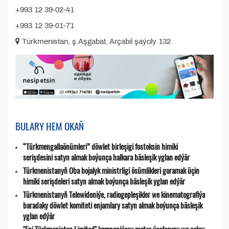
+993 12 39-02-41
+993 12 39-01-71
Türkmenistan, ş.Aşgabat, Arçabil şaýoly 132
BULARY HEM OKAŇ
“Türkmengallaönümleri” döwlet birleşigi fostoksin himiki
serişdesini satyn almak boýunça halkara bäsleşik yglan edýär
Türkmenistanyň Oba hojalyk ministrligi ösümlikleri goramak üçin
himiki serişdeleri satyn almak boýunça bäsleşik yglan edýär
Türkmenistanyň Telewideniýe, radio­gepleşikler we kinematografiýa
baradaky döwlet komiteti enjamlary satyn almak boýunça bäsleşik
yglan edýär