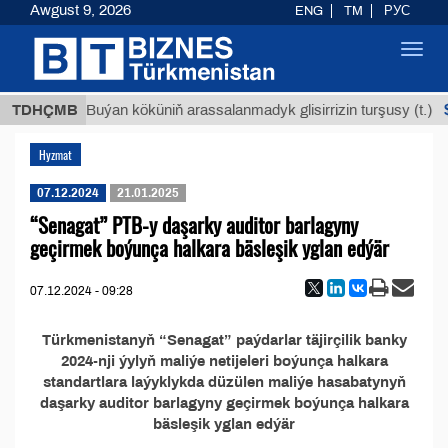
Awgust 9, 2026
ENG
TM
РУС
Toggl
navig
 ТМТ
$
TDHÇMB
Buýan köküniň arassalanmadyk glisirrizin turşusy (t.)
Hyzmat
07.12.2024
21.01.2025
“Senagat” PTB-y daşarky auditor barlagyny
geçirmek boýunça halkara bäsleşik yglan edýär
07.12.2024 - 09:28
Türkmenistanyň “Senagat” paýdarlar täjirçilik banky
2024-nji ýylyň maliýe netijeleri boýunça halkara
standartlara laýyklykda düzülen maliýe hasabatynyň
daşarky auditor barlagyny geçirmek boýunça halkara
bäsleşik yglan edýär