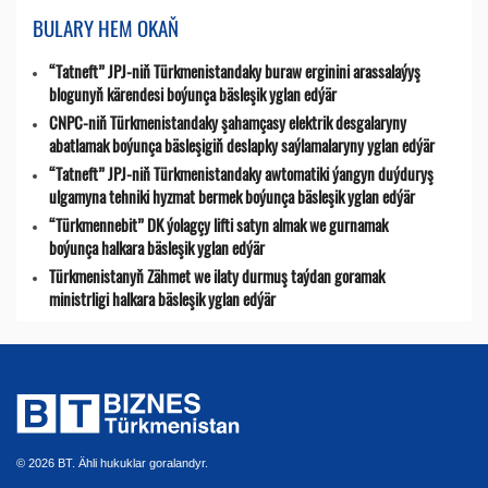
BULARY HEM OKAŇ
“Tatneft” JPJ-niň Türkmenistandaky buraw erginini arassalaýyş
blogunyň kärendesi boýunça bäsleşik yglan edýär
CNPC-niň Türkmenistandaky şahamçasy elektrik desgalaryny
abatlamak boýunça bäsleşigiň deslapky saýlamalaryny yglan edýär
“Tatneft” JPJ-niň Türkmenistandaky awtomatiki ýangyn duýduryş
ulgamyna tehniki hyzmat bermek boýunça bäsleşik yglan edýär
“Türkmennebit” DK ýolagçy lifti satyn almak we gurnamak
boýunça halkara bäsleşik yglan edýär
Türkmenistanyň Zähmet we ilaty durmuş taýdan goramak
ministrligi halkara bäsleşik yglan edýär
© 2026 BT. Ähli hukuklar goralandyr.