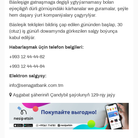
Bäsleşige gatnaşmaga degişli ygtyýarnamasy bolan
eýeçiligiň dürli görnüşindäki kärhanalar we guramalar, şeýle
hem daşary ýurt kompaniýalary çagyrylýar.
Bäsleşik teklipleri bildiriş çap edilen gününden başlap, 30
(otuz) iş günüň dowamynda görkezilen salgy boýunça
kabul edilýär.
Habarlaşmak üçin telefon belgileri:
+993 12 44-44-82
+993 12 44-44-84
Elektron salgysy:
info@senagatbank.com.tm
Aşgabat şäheriniň Çandybil şaýolunyň 129-njy jaýy