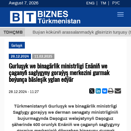
Awgust 7, 2026
ENG
TM
РУС
Toggl
navig
7,8 ТМТ
TDHÇMB
Buýan köküniň arassalanmadyk glisirrizin turşusy (t.
Gurluşyk
28.12.2024
11.02.2025
Gurluşyk we binagärlik ministrligi Enäniň we
çaganyň saglygyny goraýyş merkezini gurmak
boýunça bäsleşik yglan edýär
28.12.2024 - 11:27
Türkmenistanyň Gurluşyk we binagärlik ministrligi
Saglygy goraýyş we derman senagaty ministrliginiň
buýurmagynda Daşoguz welaýatynyň Daşoguz
şäherinde 400 orunlyk Enäniň we çaganyň saglygyny
goraýyş merkeziniň döwrebap binasyny gurmak