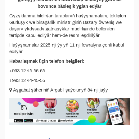
bovunca bäsleşik yglan edýär
Gyzyklanma bildirýän taraplaryň haýyşnamalary, teklipleri
Gurluşyk we binagärlik ministrliginiň Bazary öwreniş we
daşary ykdysady gatnaşyklar müdirliginde bellenilen
tertipde kabul edilýär hem-de resmileşdirilýär.
Haýyşnamalar 2025-nji ýylyň 11-nji fewralyna çenli kabul
edilýär.
Habarlaşmak üçin telefon belgileri:
+993 12 44-46-64
+993 12 44-45-55
Aşgabat şäheriniň Arçabil şaýolunyň 84-nji jaýy