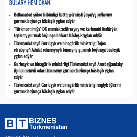
BULARY HEM OKAŇ
Balkanabat şäher häkimligi kottej görnüşli ýaşaýyş jaýlaryny
gurmak boýunça bäsleşik yglan edýär
"Türkmenhimiýa" DK ammiak selitrasyny we karbamid öndürýän
toplumy gurmak boýunça halkara bäsleşik yglan edýär
Türkmenistanyň Gurluşyk we binagärlik ministrligi Tejen
etrabynyň Adalat edarasynyň binasyny gurmak boýunça bäsleşik
yglan edýär
Gurluşyk we binagärlik ministrligi Türkmenistanyň Azerbaýjandaky
ilçihanasynyň edara binasyny gurmak boýunça bäsleşik yglan
edýär
Türkmenistanyň Gurluşyk we binagärlik ministrligi saglyk öýlerini
gurmak boýunça bäsleşik yglan edýär