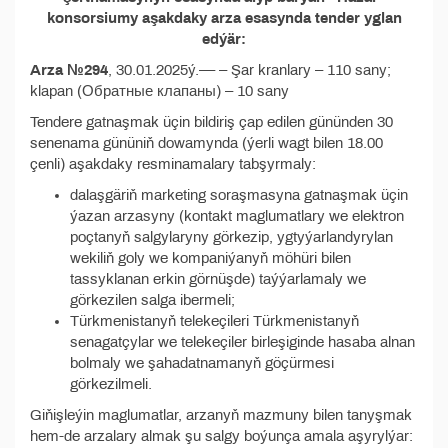
konsorsiumy aşakdaky arza esasynda tender yglan
edýär:
Arza №294
, 30.01.2025ý.–– – Şar kranlary – 110 sany;
klapan (Обратные клапаны) – 10 sany
Tendere gatnaşmak üçin bildiriş çap edilen gününden 30
senenama gününiň dowamynda (ýerli wagt bilen 18.00
çenli) aşakdaky resminamalary tabşyrmaly:
dalaşgäriň marketing soraşmasyna gatnaşmak üçin
ýazan arzasyny (kontakt maglumatlary we elektron
poçtanyň salgylaryny görkezip, ygtyýarlandyrylan
wekiliň goly we kompaniýanyň möhüri bilen
tassyklanan erkin görnüşde) taýýarlamaly we
görkezilen salga ibermeli;
Türkmenistanyň telekeçileri Türkmenistanyň
senagatçylar we telekeçiler birleşiginde hasaba alnan
bolmaly we şahadatnamanyň göçürmesi
görkezilmeli.
Giňişleýin maglumatlar, arzanyň mazmuny bilen tanyşmak
hem-de arzalary almak şu salgy boýunça amala aşyrylýar: