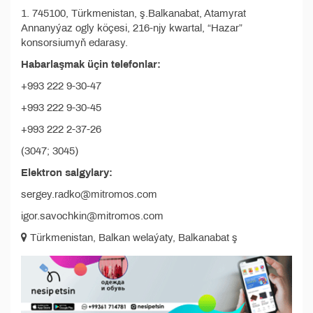
1. 745100, Türkmenistan, ş.Balkanabat, Atamyrat
Annanyýaz ogly köçesi, 216-njy kwartal, “Hazar”
konsorsiumyň edarasy.
Habarlaşmak üçin telefonlar:
+993 222 9-30-47
+993 222 9-30-45
+993 222 2-37-26
(3047; 3045)
Elektron salgylary:
sergey.radko@mitromos.com
igor.savochkin@mitromos.com
Türkmenistan, Balkan welaýaty, Balkanabat ş