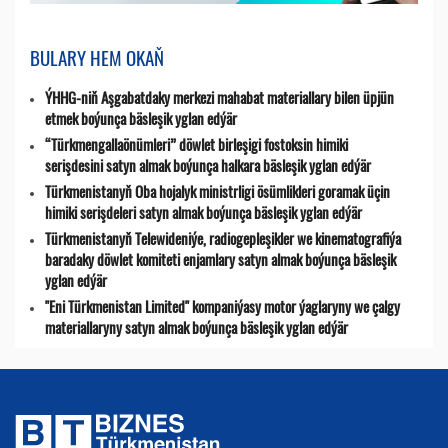
BULARY HEM OKAŇ
ÝHHG-niň Aşgabatdaky merkezi mahabat materiallary bilen üpjün
etmek boýunça bäsleşik yglan edýär
“Türkmengallaönümleri” döwlet birleşigi fostoksin himiki
serişdesini satyn almak boýunça halkara bäsleşik yglan edýär
Türkmenistanyň Oba hojalyk ministrligi ösümlikleri goramak üçin
himiki serişdeleri satyn almak boýunça bäsleşik yglan edýär
Türkmenistanyň Telewideniýe, radio­gepleşikler we kinematografiýa
baradaky döwlet komiteti enjamlary satyn almak boýunça bäsleşik
yglan edýär
"Eni Türkmenistan Limited" kompaniýasy motor ýaglaryny we çalgy
materiallaryny satyn almak boýunça bäsleşik yglan edýär