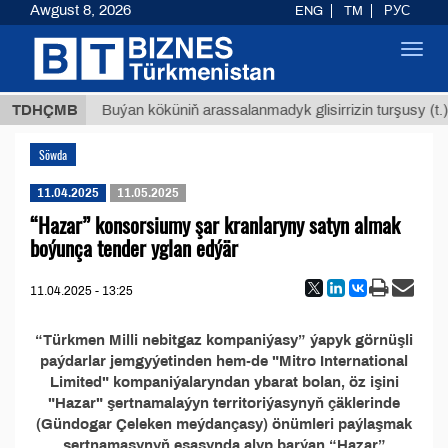
Awgust 8, 2026
ENG
TM
РУС
Toggl
navig
8 ТМТ
TDHÇMB
Buýan köküniň arassalanmadyk glisirrizin turşusy (t.)
Söwda
11.04.2025
11.05.2025
“Hazar” konsorsiumy şar kranlaryny satyn almak
boýunça tender yglan edýär
11.04.2025 - 13:25
“Türkmen Milli nebitgaz kompaniýasy” ýapyk görnüşli
paýdarlar jemgyýetinden hem-de "Mitro International
Limited" kompaniýalaryndan ybarat bolan, öz işini
"Hazar" şertnamalaýyn territoriýasynyň çäklerinde
(Gündogar Çeleken meýdançasy) önümleri paýlaşmak
şertnamasynyň esasynda alyp barýan “Hazar”