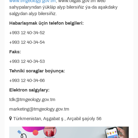
www.tmgeology.gov.tm
, www.oilgas.gov.tm web
sahypalaryndan ýükläp alyp bilersiňiz ýa-da aşakdaky
salgydan alyp bilersiňiz.
Habarlaşmak üçin telefon belgileri:
+993 12 40-34-52
+993 12 40-34-54
Faks:
+993 12 40-34-53
Tehniki soraglar boýunça:
+993 12 40-34-66
Elektron salgylary:
tdk@tmgeology.gov.tm
marketing@tmgeology.gov.tm
Türkmenistan, Aşgabat ş., Arçabil şaýoly 56