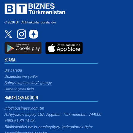
© 2026 BT. Ähli hukuklar goralandyr.
EDARA
Biz barada
Düzgünler we şertler
Şahsy maglumatlaryň goragy
Habarlaşmak üçin
HABARLAŞMAK ÜÇIN
info@business.com.tm
A.Nyýazow şaýoly 157, Aşgabat, Türkmenistan, 744000
+993 61 89 14 98
Bildirişleriňizi we iş orunlaryňyzy ýerleşdirmek üçin: