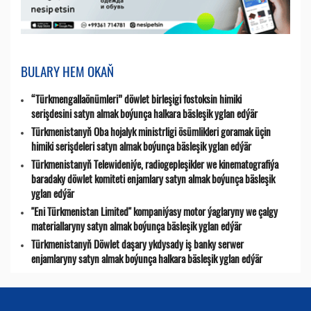
BULARY HEM OKAŇ
“Türkmengallaönümleri” döwlet birleşigi fostoksin himiki
serişdesini satyn almak boýunça halkara bäsleşik yglan edýär
Türkmenistanyň Oba hojalyk ministrligi ösümlikleri goramak üçin
himiki serişdeleri satyn almak boýunça bäsleşik yglan edýär
Türkmenistanyň Telewideniýe, radio­gepleşikler we kinematografiýa
baradaky döwlet komiteti enjamlary satyn almak boýunça bäsleşik
yglan edýär
"Eni Türkmenistan Limited" kompaniýasy motor ýaglaryny we çalgy
materiallaryny satyn almak boýunça bäsleşik yglan edýär
Türkmenistanyň Döwlet daşary ykdysady iş banky serwer
enjamlaryny satyn almak boýunça halkara bäsleşik yglan edýär