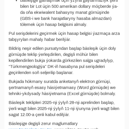
bäsleşige gatnaşmak üçin yzyna gaýtarmazlyk şerti
bilen bir Lot üçin 500 amerikan dollary möçberde ýa-
da oňa ekwiwalent bahasyny manat görnüşinde
(GBS-i we bank harajatlaryny hasaba almazdan)
tölemek üçin hasap belgisini almaly.
Pul serişdelerini geçirmek üçin hasap belgisi ýazmaça arza
tabşyrylan mahaly habar berilýär.
Bildiriş neşir edilen pursatyndan başlap bäsleşik üçin doly
görnüşde teklip ýerleşdirilen, degişli möhür bilen
kepillendirilen bukja ýokarda görkezilen salga ugradylyp,
“Türkmengeologiýa” DK-iň hasabyna pul serişdeleri
geçirilenden soň seljerilip başlanar.
Bukjada hökmany suratda anketanyň elektron görnüşi,
şertnamanyň esasy häsiýetnamasy (Word görnüşde) we
tehniki-ykdysady häsiýetnama (Excel görnüşde) bolmaly.
Bäsleşik teklipleri 2025-nji ýylyň 28-nji aprelinden başlap,
ýerli wagt bilen 2025-nji ýylyň 11-nji iýunyna ýerli wagt bilen
sagat 12.00-a çenli kabul edilýär.
Bäsleşige degişli zerur maglumatlary