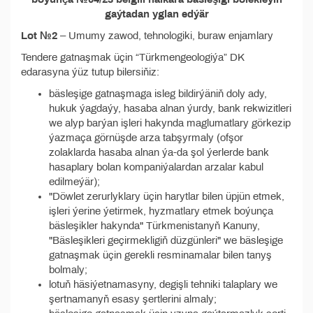
gaýtadan yglan edýär
Lot №2
– Umumy zawod, tehnologiki, buraw enjamlary
Tendere gatnaşmak üçin “Türkmengeologiýa” DK
edarasyna ýüz tutup bilersiňiz:
bäsleşige gatnaşmaga isleg bildirýäniň doly ady,
hukuk ýagdaýy, hasaba alnan ýurdy, bank rekwizitleri
we alyp barýan işleri hakynda maglumatlary görkezip
ýazmaça görnüşde arza tabşyrmaly (ofşor
zolaklarda hasaba alnan ýa-da şol ýerlerde bank
hasaplary bolan kompaniýalardan arzalar kabul
edilmeýär);
"Döwlet zerurlyklary üçin harytlar bilen üpjün etmek,
işleri ýerine ýetirmek, hyzmatlary etmek boýunça
bäsleşikler hakynda" Türkmenistanyň Kanuny,
"Bäsleşikleri geçirmekligiň düzgünleri" we bäsleşige
gatnaşmak üçin gerekli resminamalar bilen tanyş
bolmaly;
lotuň häsiýetnamasyny, degişli tehniki talaplary we
şertnamanyň esasy şertlerini almaly;