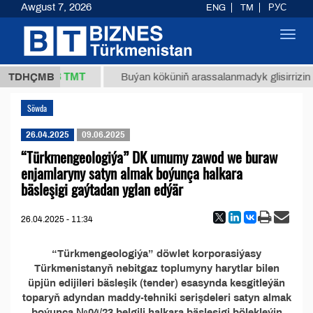
Awgust 7, 2026
ENG
TM
РУС
Toggl
navig
37,8 ТМТ
 (kg.)
TDHÇMB
Buýan köküniň arassalanmadyk glisirrizin tu
Söwda
26.04.2025
09.06.2025
“Türkmengeologiýa” DK umumy zawod we buraw
enjamlaryny satyn almak boýunça halkara
bäsleşigi gaýtadan yglan edýär
26.04.2025 - 11:34
“Türkmengeologiýa” döwlet korporasiýasy
Türkmenistanyň nebitgaz toplumyny harytlar bilen
üpjün edijileri bäsleşik (tender) esasynda kesgitleýän
toparyň adyndan maddy-tehniki serişdeleri satyn almak
boýunça №04/23 belgili halkara bäsleşigi bölekleýin