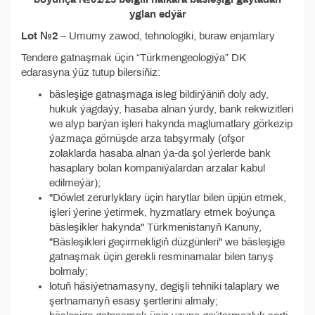
yglan edýär
Lot №2
– Umumy zawod, tehnologiki, buraw enjamlary
Tendere gatnaşmak üçin “Türkmengeologiýa” DK
edarasyna ýüz tutup bilersiňiz:
bäsleşige gatnaşmaga isleg bildirýäniň doly ady,
hukuk ýagdaýy, hasaba alnan ýurdy, bank rekwizitleri
we alyp barýan işleri hakynda maglumatlary görkezip
ýazmaça görnüşde arza tabşyrmaly (ofşor
zolaklarda hasaba alnan ýa-da şol ýerlerde bank
hasaplary bolan kompaniýalardan arzalar kabul
edilmeýär);
"Döwlet zerurlyklary üçin harytlar bilen üpjün etmek,
işleri ýerine ýetirmek, hyzmatlary etmek boýunça
bäsleşikler hakynda" Türkmenistanyň Kanuny,
"Bäsleşikleri geçirmekligiň düzgünleri" we bäsleşige
gatnaşmak üçin gerekli resminamalar bilen tanyş
bolmaly;
lotuň häsiýetnamasyny, degişli tehniki talaplary we
şertnamanyň esasy şertlerini almaly;