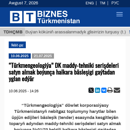
Awgust 7, 2026
ENG
TM
РУС
Toggl
navig
ТМТ
$1
TDHÇMB
Buýan köküniň arassalanmadyk glisirrizin turşusy (t.)
Nebit-gaz
10.06.2025
21.07.2025
“Türkmengeologiýa” DK maddy-tehniki serişdeleri
satyn almak boýunça halkara bäsleşigi gaýtadan
yglan edýär
10.06.2025 - 14:26
“Türkmengeologiýa” döwlet korporasiýasy
Türkmenistanyň nebitgaz toplumyny harytlar bilen
üpjün edijileri bäsleşik (tender) esasynda kesgitleýän
toparyň adyndan maddy-tehniki serişdeleri satyn almak
boýunça №01/23 belgili halkara bäsleşigi gaýtadan