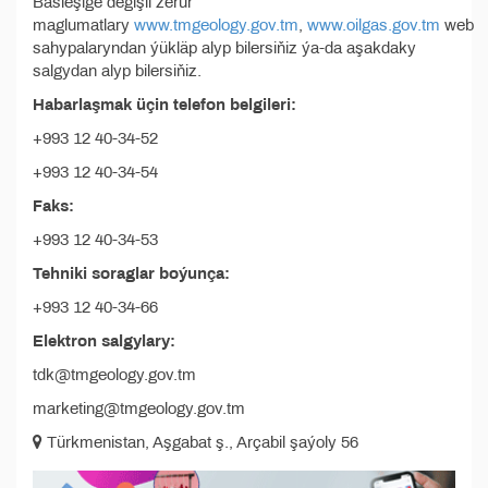
Bäsleşige degişli zerur
maglumatlary
www.tmgeology.gov.tm
,
www.oilgas.gov.tm
web
sahypalaryndan ýükläp alyp bilersiňiz ýa-da aşakdaky
salgydan alyp bilersiňiz.
Habarlaşmak üçin telefon belgileri:
+993 12 40-34-52
+993 12 40-34-54
Faks:
+993 12 40-34-53
Tehniki soraglar boýunça:
+993 12 40-34-66
Elektron salgylary:
tdk@tmgeology.gov.tm
marketing@tmgeology.gov.tm
Türkmenistan, Aşgabat ş., Arçabil şaýoly 56