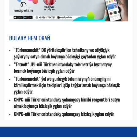
BULARY HEM OKAŇ
“Türkmennebit” DK ýöriteleşdirilen tehnikany we atiýäçlyk
şaýlaryny satyn almak boýunça bäsleşigi gaýtadan yglan edýär
“Tatneft” JPJ-niň Türkmenistandaky telemetriýa hyzmatyny
bermek boýunça bäsleşik yglan edýär
“Türkmennebit” ýol we gurluşyk bitumlarynyň önümçiligini
kämilleşdirmek üçin teklipleri işläp taýýarlamak boýunça bäsleşik
yglan edýär
CNPC-niň Türkmenistandaky şahamçasy himiki reagentleri satyn
almak boýunça bäsleşik yglan edýär
CNPC-niň Türkmenistandaky şahamçasy bäsleşik yglan edýär