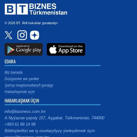
© 2026 BT. Ähli hukuklar goralandyr.
EDARA
Biz barada
Düzgünler we şertler
Şahsy maglumatlaryň goragy
Habarlaşmak üçin
HABARLAŞMAK ÜÇIN
info@business.com.tm
A.Nyýazow şaýoly 157, Aşgabat, Türkmenistan, 744000
+993 61 89 14 98
Bildirişleriňizi we iş orunlaryňyzy ýerleşdirmek üçin: