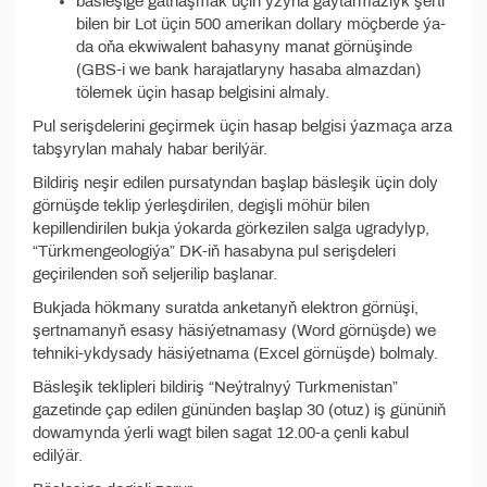
bäsleşige gatnaşmak üçin yzyna gaýtarmazlyk şerti
bilen bir Lot üçin 500 amerikan dollary möçberde ýa-
da oňa ekwiwalent bahasyny manat görnüşinde
(GBS-i we bank harajatlaryny hasaba almazdan)
tölemek üçin hasap belgisini almaly.
Pul serişdelerini geçirmek üçin hasap belgisi ýazmaça arza
tabşyrylan mahaly habar berilýär.
Bildiriş neşir edilen pursatyndan başlap bäsleşik üçin doly
görnüşde teklip ýerleşdirilen, degişli möhür bilen
kepillendirilen bukja ýokarda görkezilen salga ugradylyp,
“Türkmengeologiýa” DK-iň hasabyna pul serişdeleri
geçirilenden soň seljerilip başlanar.
Bukjada hökmany suratda anketanyň elektron görnüşi,
şertnamanyň esasy häsiýetnamasy (Word görnüşde) we
tehniki-ykdysady häsiýetnama (Excel görnüşde) bolmaly.
Bäsleşik teklipleri bildiriş “Neýtralnyý Turkmenistan”
gazetinde çap edilen gününden başlap 30 (otuz) iş gününiň
dowamynda ýerli wagt bilen sagat 12.00-a çenli kabul
edilýär.