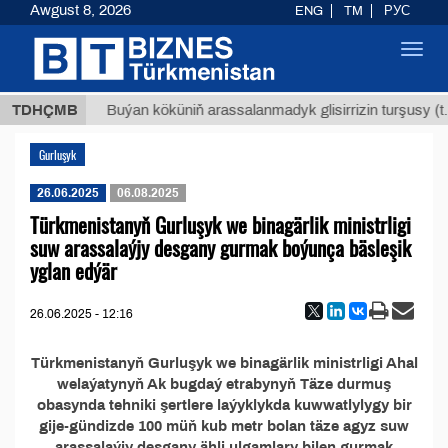
Awgust 8, 2026
ENG
TM
РУС
Toggl
navig
,8 ТМТ
TDHÇMB
Buýan köküniň arassalanmadyk glisirrizin turşusy (t.)
Gurluşyk
26.06.2025
06.08.2025
Türkmenistanyň Gurluşyk we binagärlik ministrligi
suw arassalaýjy desgany gurmak boýunça bäsleşik
yglan edýär
26.06.2025 - 12:16
Türkmenistanyň Gurluşyk we binagärlik ministrligi Ahal
welaýatynyň Ak bugdaý etrabynyň Täze durmuş
obasynda tehniki şertlere laýyklykda kuwwatlylygy bir
gije-gündizde 100 müň kub metr bolan täze agyz suw
arassalaýjy desgany ähli ulgamlary bilen gurmak