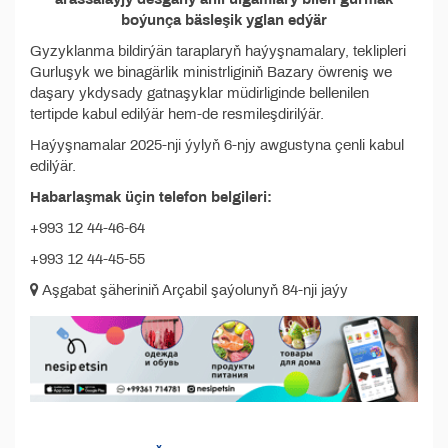
boýunça bäsleşik yglan edýär
Gyzyklanma bildirýän taraplaryň haýyşnamalary, teklipleri
Gurluşyk we binagärlik ministrliginiň Bazary öwreniş we
daşary ykdysady gatnaşyklar müdirliginde bellenilen
tertipde kabul edilýär hem-de resmileşdirilýär.
Haýyşnamalar 2025-nji ýylyň 6-njy awgustyna çenli kabul
edilýär.
Habarlaşmak üçin telefon belgileri:
+993 12 44-46-64
+993 12 44-45-55
Aşgabat şäheriniň Arçabil şaýolunyň 84-nji jaýy