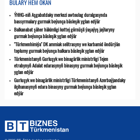
BULARY HEM OKAŇ
ÝHHG-niň Aşgabatdaky merkezi awtoulag duralgasynda
bassyrmalary gurmak boýunça bäsleşik yglan edýär
Balkanabat şäher häkimligi kottej görnüşli ýaşaýyş jaýlaryny
gurmak boýunça bäsleşik yglan edýär
"Türkmenhimiýa" DK ammiak selitrasyny we karbamid öndürýän
toplumy gurmak boýunça halkara bäsleşik yglan edýär
Türkmenistanyň Gurluşyk we binagärlik ministrligi Tejen
etrabynyň Adalat edarasynyň binasyny gurmak boýunça bäsleşik
yglan edýär
Gurluşyk we binagärlik ministrligi Türkmenistanyň Azerbaýjandaky
ilçihanasynyň edara binasyny gurmak boýunça bäsleşik yglan
edýär