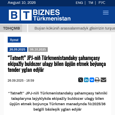
Awgust 10, 2026
ENG
TM
РУС
Toggl
navig
37,8 ТМТ
)
TDHÇMB
Buýan köküniň arassalanmadyk glisirrizin turşusy 
Hyzmat
26.09.2025
06.10.2025
“Tatneft” JPJ-niň Türkmenistandaky şahamçasy
ekipažly buldozer ulagy bilen üpjün etmek boýunça
tender yglan edýär
26.09.2025 - 16:59
“Tatneft” JPJ-niň Türkmenistandaky şahamçasy tehniki
talaplaryna laýyklykda ekipažly buldozer ulagy bilen
üpjün etmek boýunça Türkmen manadynda №2025/36
belgili bäsleşik yglan edýär