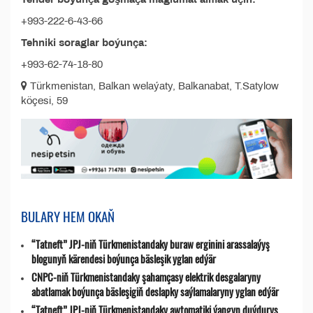
+993-222-6-43-66
Tehniki soraglar boýunça:
+993-62-74-18-80
Türkmenistan, Balkan welaýaty, Balkanabat, T.Satylow
köçesi, 59
BULARY HEM OKAŇ
“Tatneft” JPJ-niň Türkmenistandaky buraw erginini arassalaýyş
blogunyň kärendesi boýunça bäsleşik yglan edýär
CNPC-niň Türkmenistandaky şahamçasy elektrik desgalaryny
abatlamak boýunça bäsleşigiň deslapky saýlamalaryny yglan edýär
“Tatneft” JPJ-niň Türkmenistandaky awtomatiki ýangyn duýduryş