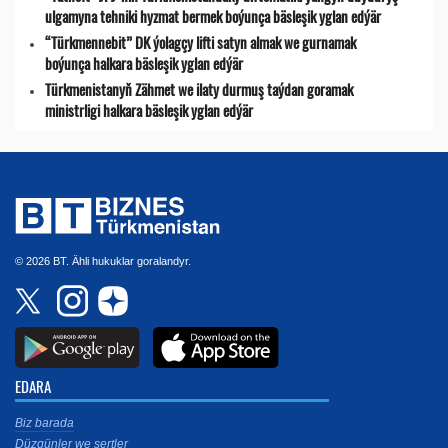
ulgamyna tehniki hyzmat bermek boýunça bäsleşik yglan edýär
“Türkmennebit” DK ýolagçy lifti satyn almak we gurnamak
boýunça halkara bäsleşik yglan edýär
Türkmenistanyň Zähmet we ilaty durmuş taýdan goramak
ministrligi halkara bäsleşik yglan edýär
© 2026 BT. Ähli hukuklar goralandyr.
EDARA
Biz barada
Düzgünler we şertler