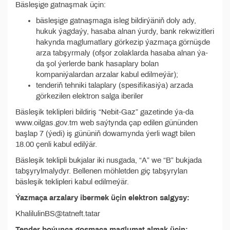
Bäsleşige gatnaşmak üçin:
bäsleşige gatnaşmaga isleg bildirýäniň doly ady,
hukuk ýagdaýy, hasaba alnan ýurdy, bank rekwizitleri
hakynda maglumatlary görkezip ýazmaça görnüşde
arza tabşyrmaly (ofşor zolaklarda hasaba alnan ýa-
da şol ýerlerde bank hasaplary bolan
kompaniýalardan arzalar kabul edilmeýär);
tenderiň tehniki talaplary (spesifikasiýa) arzada
görkezilen elektron salga iberiler
Bäsleşik teklipleri bildiriş “Nebit-Gaz” gazetinde ýa-da
www.oilgas.gov.tm web saýtynda çap edilen gününden
başlap 7 (ýedi) iş gününiň dowamynda ýerli wagt bilen
18.00 çenli kabul edilýär.
Bäsleşik teklipli bukjalar iki nusgada, “A” we “B” bukjada
tabşyrylmalydyr. Bellenen möhletden giç tabşyrylan
bäsleşik teklipleri kabul edilmeýär.
Ýazmaça arzalary ibermek üçin elektron salgysy:
KhalilulinBS@tatneft.tatar
Tender boýunça goşmaça maglumat almak üçin: