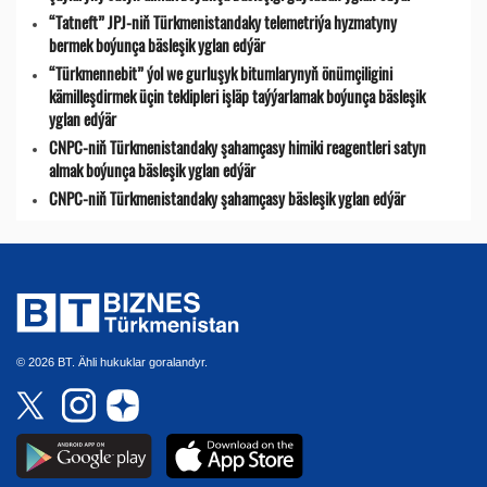
“Tatneft” JPJ-niň Türkmenistandaky telemetriýa hyzmatyny
bermek boýunça bäsleşik yglan edýär
“Türkmennebit” ýol we gurluşyk bitumlarynyň önümçiligini
kämilleşdirmek üçin teklipleri işläp taýýarlamak boýunça bäsleşik
yglan edýär
CNPC-niň Türkmenistandaky şahamçasy himiki reagentleri satyn
almak boýunça bäsleşik yglan edýär
CNPC-niň Türkmenistandaky şahamçasy bäsleşik yglan edýär
© 2026 BT. Ähli hukuklar goralandyr.