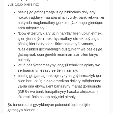
ýüz tutup bilersiňiz:
bäsleşige gatnaşmaga isleg bildirýäniň doly ady,
hukuk ýagdaýy, hasaba alnan ýurdy, bank rekwizitleri
hakynda maglumatlary görkezip ýazmaça görnüşde
arza tabşyrmaly;
"Döwlet zerurlyklary üçin harytlar bilen üpjün etmek,
işleri ýerine ýetirmek, hyzmatlary etmek boýunça
bäsleşikler hakynda" Türkmenistanyň Kanuny,
"Bäsleşikleri geçirmekligiň düzgünleri" we bäsleşige
gatnaşmak üçin gerekli resminamalar bilen tanyş
bolmaly;
lotuň häsiýetnamasyny, degişli tehniki talaplary we
şertnamanyň esasy şertlerini almaly;
bäsleşige gatnaşmak üçin yzyna gaýtarmazlyk şerti
bilen her Lot üçin 575 amerikan dollary möçberinde
ýa-da oňa ekwiwalent bahasyny manat görnüşinde
(GBS-i we bank harajatlaryny hasaba almazdan)
tölemek üçin hasap belgisini almaly.
Şu tendere ähli gyzyklanýan potensial üpjün edijiler
gatnaşyp bilerler.