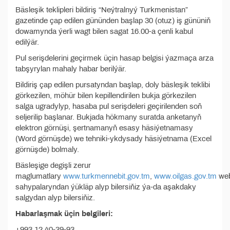
Bäsleşik teklipleri bildiriş “Neýtralnyý Turkmenistan”
gazetinde çap edilen gününden başlap 30 (otuz) iş gününiň
dowamynda ýerli wagt bilen sagat 16.00-a çenli kabul
edilýär.
Pul serişdelerini geçirmek üçin hasap belgisi ýazmaça arza
tabşyrylan mahaly habar berilýär.
Bildiriş çap edilen pursatyndan başlap, doly bäsleşik teklibi
görkezilen, möhür bilen kepillendirilen bukja görkezilen
salga ugradylyp, hasaba pul serişdeleri geçirilenden soň
seljerilip başlanar. Bukjada hökmany suratda anketanyň
elektron görnüşi, şertnamanyň esasy häsiýetnamasy
(Word görnüşde) we tehniki-ykdysady häsiýetnama (Excel
görnüşde) bolmaly.
Bäsleşige degişli zerur
maglumatlary
www.turkmennebit.gov.tm
,
www.oilgas.gov.tm
we
sahypalaryndan ýükläp alyp bilersiňiz ýa-da aşakdaky
salgydan alyp bilersiňiz.
Habarlaşmak üçin belgileri:
+993 12 40-39-93