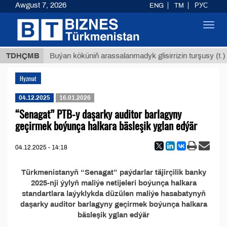
Awgust 7, 2026
ENG
TM
РУС
Toggl
navig
8 ТМТ
TDHÇMB
Buýan köküniň arassalanmadyk glisirrizin turşusy (t.)
Hyzmat
04.12.2025
16.01.2026
“Senagat” PTB-y daşarky auditor barlagyny
geçirmek boýunça halkara bäsleşik yglan edýär
04.12.2025 - 14:18
Türkmenistanyň “Senagat” paýdarlar täjirçilik banky
2025-nji ýylyň maliýe netijeleri boýunça halkara
standartlara laýyklykda düzülen maliýe hasabatynyň
daşarky auditor barlagyny geçirmek boýunça halkara
bäsleşik yglan edýär