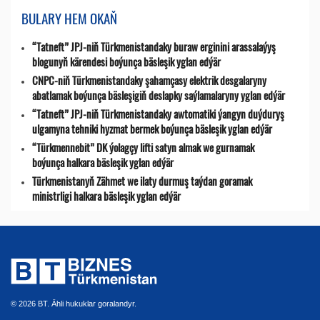
BULARY HEM OKAŇ
“Tatneft” JPJ-niň Türkmenistandaky buraw erginini arassalaýyş
blogunyň kärendesi boýunça bäsleşik yglan edýär
CNPC-niň Türkmenistandaky şahamçasy elektrik desgalaryny
abatlamak boýunça bäsleşigiň deslapky saýlamalaryny yglan edýär
“Tatneft” JPJ-niň Türkmenistandaky awtomatiki ýangyn duýduryş
ulgamyna tehniki hyzmat bermek boýunça bäsleşik yglan edýär
“Türkmennebit” DK ýolagçy lifti satyn almak we gurnamak
boýunça halkara bäsleşik yglan edýär
Türkmenistanyň Zähmet we ilaty durmuş taýdan goramak
ministrligi halkara bäsleşik yglan edýär
© 2026 BT. Ähli hukuklar goralandyr.