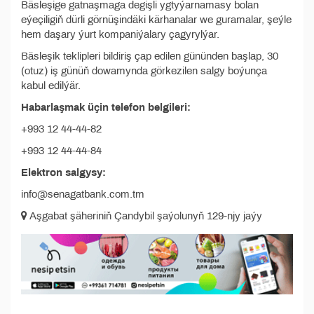
Bäsleşige gatnaşmaga degişli ygtyýarnamasy bolan
eýeçiligiň dürli görnüşindäki kärhanalar we guramalar, şeýle
hem daşary ýurt kompaniýalary çagyrylýar.
Bäsleşik teklipleri bildiriş çap edilen gününden başlap, 30
(otuz) iş günüň dowamynda görkezilen salgy boýunça
kabul edilýär.
Habarlaşmak üçin telefon belgileri:
+993 12 44-44-82
+993 12 44-44-84
Elektron salgysy:
info@senagatbank.com.tm
Aşgabat şäheriniň Çandybil şaýolunyň 129-njy jaýy