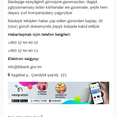
Bäsleşige eýeçiliginiň görnüşine garamazdan, degişli
ygtyýarnamasy bolan kärhanalar we guramalar, şeýle hem
daşary ýurt kompaniýalary çagyrylýar
Bäsleşik teklipleri habar çap edilen gününden başlap, 30
(otuz) günüň dowamynda ýapyk bukjada kabul edilýär.
Habarlaşmak üçin telefon belgileri:
+993 12 44-40-10
+993 12 44-40-11
Elektron salgysy:
info@tbbank.gov.tm
Aşgabat ş., Çandybil şaýoly, 121