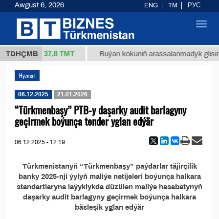
Awgust 6, 2026
ENG
TM
РУС
Toggl
navig
37,8 ТМТ
 34/1 (kg.)
TDHÇMB
Buýan köküniň arassalanmadyk glisirriz
Hyzmat
06.12.2025
21.01.2026
“Türkmenbaşy” PTB-y daşarky audit barlagyny
geçirmek boýunça tender yglan edýär
06.12.2025 - 12:19
Türkmenistanyň “Türkmenbaşy” paýdarlar täjirçilik
banky 2025-nji ýylyň maliýe netijeleri boýunça halkara
standartlaryna laýyklykda düzülen maliýe hasabatynyň
daşarky audit barlagyny geçirmek boýunça halkara
bäsleşik yglan edýär