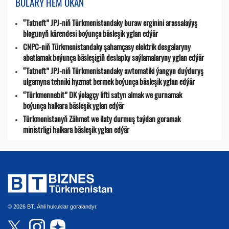
BULARY HEM OKAŇ
“Tatneft” JPJ-niň Türkmenistandaky buraw erginini arassalaýyş
blogunyň kärendesi boýunça bäsleşik yglan edýär
CNPC-niň Türkmenistandaky şahamçasy elektrik desgalaryny
abatlamak boýunça bäsleşigiň deslapky saýlamalaryny yglan edýär
“Tatneft” JPJ-niň Türkmenistandaky awtomatiki ýangyn duýduryş
ulgamyna tehniki hyzmat bermek boýunça bäsleşik yglan edýär
“Türkmennebit” DK ýolagçy lifti satyn almak we gurnamak
boýunça halkara bäsleşik yglan edýär
Türkmenistanyň Zähmet we ilaty durmuş taýdan goramak
ministrligi halkara bäsleşik yglan edýär
© 2026 BT. Ähli hukuklar goralandyr.