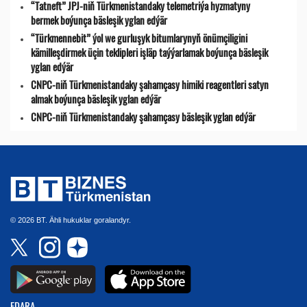
“Tatneft” JPJ-niň Türkmenistandaky telemetriýa hyzmatyny
bermek boýunça bäsleşik yglan edýär
“Türkmennebit” ýol we gurluşyk bitumlarynyň önümçiligini
kämilleşdirmek üçin teklipleri işläp taýýarlamak boýunça bäsleşik
yglan edýär
CNPC-niň Türkmenistandaky şahamçasy himiki reagentleri satyn
almak boýunça bäsleşik yglan edýär
CNPC-niň Türkmenistandaky şahamçasy bäsleşik yglan edýär
© 2026 BT. Ähli hukuklar goralandyr.
EDARA