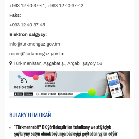
+993 12 40-37-41, +993 12 40-37-42
Faks:
+993 12 40-37-45
Elektron salgysy:
info@turkmengaz.gov.tm
odum@turkmengaz.gov.tm
Türkmenistan, Aşgabat ş., Arçabil şaýoly 56
BULARY HEM OKAŇ
“Türkmennebit” DK ýöriteleşdirilen tehnikany we atiýäçlyk
şaýlaryny satyn almak boýunça bäsleşigi gaýtadan yglan edýär