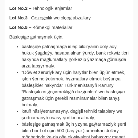
Lot No.2
– Tehnologik enjamlar
Lot No.3
–Gözegçilik we ölçeg abzallary
Lot No.5
– Kömekçi materiallar
Bäsleşige gatnaşmak üçin:
bäsleşige gatnaşmaga isleg bildirýäniň doly ady,
hukuk ýagdaýy, hasaba alnan ýurdy, bank rekwizitleri
hakynda maglumatlary görkezip ýazmaça görnüşde
arza tabşyrmaly;
"Döwlet zerurlyklary üçin harytlar bilen üpjün etmek,
işleri ýerine ýetirmek, hyzmatlary etmek boýunça
bäsleşikler hakynda" Türkmenistanyň Kanuny,
"Bäsleşikleri geçirmekligiň düzgünleri" we bäsleşige
gatnaşmak üçin gerekli resminamalar bilen tanyş
bolmaly;
lotuň häsiýetnamasyny, degişli tehniki talaplary we
şertnamanyň esasy şertlerini almaly;
bäsleşige gatnaşmak üçin yzyna gaýtarmazlyk şerti
bilen her Lot üçin 500 (bäş ýüz) amerikan dollary
möçberinde ýa-da oňa ekwiwalent bahasyny manat