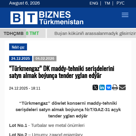
Awgust 6, 2026
ENG
TM
РУС
Toggl
navig
37,8 ТМТ
1 (kg.)
TDHÇMB
Buýan köküniň arassalanmadyk glisirrizin t
Nebit-gaz
24.12.2025
04.02.2026
“Türkmengaz” DK maddy-tehniki serişdelerini
satyn almak boýunça tender yglan edýär
24.12.2025 - 18:11
“Türkmengaz” döwlet konserni maddy-tehniki
serişdeleri satyn almak boýunça №T/GAZ-31 açyk
tender yglan edýär
Lot No.1
- Turbalar we metal önümleri
Lot No.2
– Umumy zawod enjamlary