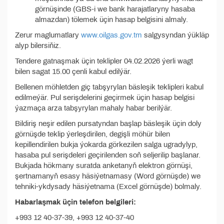
görnüşinde (GBS-i we bank harajatlaryny hasaba
almazdan) tölemek üçin hasap belgisini almaly.
Zerur maglumatlary
www.oilgas.gov.tm
salgysyndan ýükläp
alyp bilersiňiz.
Tendere gatnaşmak üçin teklipler 04.02.2026 ýerli wagt
bilen sagat 15.00 çenli kabul edilýär.
Bellenen möhletden giç tabşyrylan bäsleşik teklipleri kabul
edilmeýär. Pul serişdelerini geçirmek üçin hasap belgisi
ýazmaça arza tabşyrylan mahaly habar berilýär.
Bildiriş neşir edilen pursatyndan başlap bäsleşik üçin doly
görnüşde teklip ýerleşdirilen, degişli möhür bilen
kepillendirilen bukja ýokarda görkezilen salga ugradylyp,
hasaba pul serişdeleri geçirilenden soň seljerilip başlanar.
Bukjada hökmany suratda anketanyň elektron görnüşi,
şertnamanyň esasy häsiýetnamasy (Word görnüşde) we
tehniki-ykdysady häsiýetnama (Excel görnüşde) bolmaly.
Habarlaşmak üçin telefon belgileri:
+993 12 40-37-39, +993 12 40-37-40