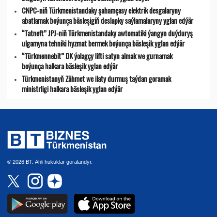
CNPC-niň Türkmenistandaky şahamçasy elektrik desgalaryny
abatlamak boýunça bäsleşigiň deslapky saýlamalaryny yglan edýär
“Tatneft” JPJ-niň Türkmenistandaky awtomatiki ýangyn duýduryş
ulgamyna tehniki hyzmat bermek boýunça bäsleşik yglan edýär
“Türkmennebit” DK ýolagçy lifti satyn almak we gurnamak
boýunça halkara bäsleşik yglan edýär
Türkmenistanyň Zähmet we ilaty durmuş taýdan goramak
ministrligi halkara bäsleşik yglan edýär
© 2026 BT. Ähli hukuklar goralandyr.