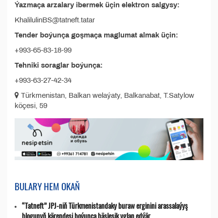
Ýazmaça arzalary ibermek üçin elektron salgysy:
KhalilulinBS@tatneft.tatar
Tender boýunça goşmaça maglumat almak üçin:
+993-65-83-18-99
Tehniki soraglar boýunça:
+993-63-27-42-34
Türkmenistan, Balkan welaýaty, Balkanabat, T.Satylow
köçesi, 59
BULARY HEM OKAŇ
“Tatneft” JPJ-niň Türkmenistandaky buraw erginini arassalaýyş
blogunyň kärendesi boýunça bäsleşik yglan edýär