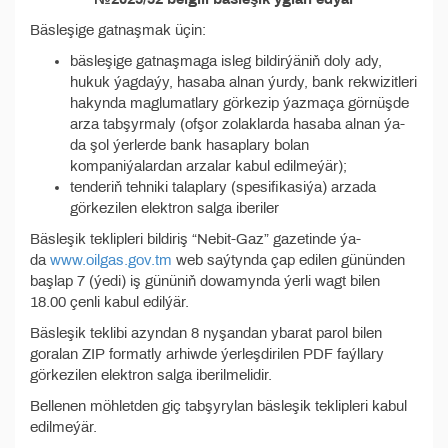
Bäsleşige gatnaşmak üçin:
bäsleşige gatnaşmaga isleg bildirýäniň doly ady,
hukuk ýagdaýy, hasaba alnan ýurdy, bank rekwizitleri
hakynda maglumatlary görkezip ýazmaça görnüşde
arza tabşyrmaly (ofşor zolaklarda hasaba alnan ýa-
da şol ýerlerde bank hasaplary bolan
kompaniýalardan arzalar kabul edilmeýär);
tenderiň tehniki talaplary (spesifikasiýa) arzada
görkezilen elektron salga iberiler
Bäsleşik teklipleri bildiriş “Nebit-Gaz” gazetinde ýa-
da
www.oilgas.gov.tm
web saýtynda çap edilen gününden
başlap 7 (ýedi) iş gününiň dowamynda ýerli wagt bilen
18.00 çenli kabul edilýär.
Bäsleşik teklibi azyndan 8 nyşandan ybarat parol bilen
goralan ZIP formatly arhiwde ýerleşdirilen PDF faýllary
görkezilen elektron salga iberilmelidir.
Bellenen möhletden giç tabşyrylan bäsleşik teklipleri kabul
edilmeýär.