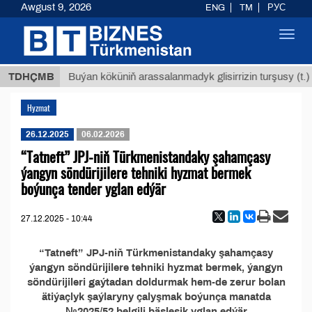
Awgust 9, 2026
ENG
TM
РУС
Toggl
navig
8 ТМТ
TDHÇMB
Buýan köküniň arassalanmadyk glisirrizin turşusy (t.)
Hyzmat
26.12.2025
06.02.2026
“Tatneft” JPJ-niň Türkmenistandaky şahamçasy
ýangyn söndürijilere tehniki hyzmat bermek
boýunça tender yglan edýär
27.12.2025 - 10:44
“Tatneft” JPJ-niň Türkmenistandaky şahamçasy
ýangyn söndürijilere tehniki hyzmat bermek, ýangyn
söndürijileri gaýtadan doldurmak hem-de zerur bolan
ätiýaçlyk şaýlaryny çalyşmak boýunça manatda
№2025/52 belgili bäsleşik yglan edýär