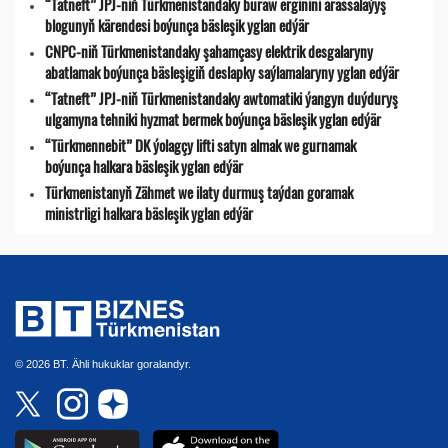
“Tatneft” JPJ-niň Türkmenistandaky buraw erginini arassalaýyş
blogunyň kärendesi boýunça bäsleşik yglan edýär
CNPC-niň Türkmenistandaky şahamçasy elektrik desgalaryny
abatlamak boýunça bäsleşigiň deslapky saýlamalaryny yglan edýär
“Tatneft” JPJ-niň Türkmenistandaky awtomatiki ýangyn duýduryş
ulgamyna tehniki hyzmat bermek boýunça bäsleşik yglan edýär
“Türkmennebit” DK ýolagçy lifti satyn almak we gurnamak
boýunça halkara bäsleşik yglan edýär
Türkmenistanyň Zähmet we ilaty durmuş taýdan goramak
ministrligi halkara bäsleşik yglan edýär
© 2026 BT. Ähli hukuklar goralandyr.