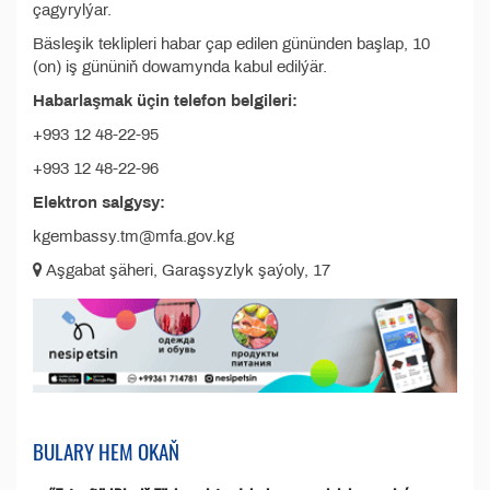
çagyrylýar.
Bäsleşik teklipleri habar çap edilen gününden başlap, 10
(on) iş gününiň dowamynda kabul edilýär.
Habarlaşmak üçin telefon belgileri:
+993 12 48-22-95
+993 12 48-22-96
Elektron salgysy:
kgembassy.tm@mfa.gov.kg
Aşgabat şäheri, Garaşsyzlyk şaýoly, 17
BULARY HEM OKAŇ