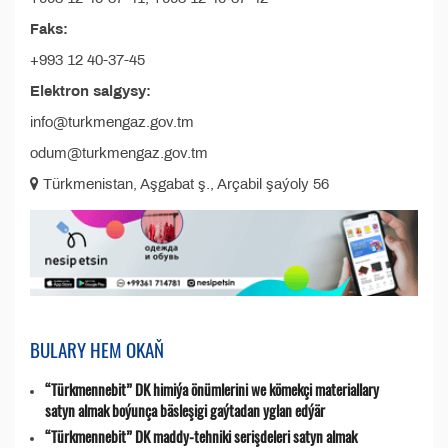
Faks:
+993 12 40-37-45
Elektron salgysy:
info@turkmengaz.gov.tm
odum@turkmengaz.gov.tm
Türkmenistan, Aşgabat ş., Arçabil şaýoly 56
BULARY HEM OKAŇ
“Türkmennebit” DK himiýa önümlerini we kömekçi materiallary
satyn almak boýunça bäsleşigi gaýtadan yglan edýär
“Türkmennebit” DK maddy-tehniki serişdeleri satyn almak