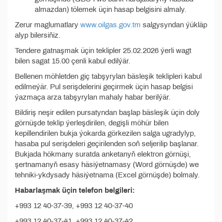
almazdan) tölemek üçin hasap belgisini almaly.
Zerur maglumatlary
www.oilgas.gov.tm
salgysyndan ýükläp
alyp bilersiňiz.
Tendere gatnaşmak üçin teklipler 25.02.2026 ýerli wagt
bilen sagat 15.00 çenli kabul edilýär.
Bellenen möhletden giç tabşyrylan bäsleşik teklipleri kabul
edilmeýär. Pul serişdelerini geçirmek üçin hasap belgisi
ýazmaça arza tabşyrylan mahaly habar berilýär.
Bildiriş neşir edilen pursatyndan başlap bäsleşik üçin doly
görnüşde teklip ýerleşdirilen, degişli möhür bilen
kepillendirilen bukja ýokarda görkezilen salga ugradylyp,
hasaba pul serişdeleri geçirilenden soň seljerilip başlanar.
Bukjada hökmany suratda anketanyň elektron görnüşi,
şertnamanyň esasy häsiýetnamasy (Word görnüşde) we
tehniki-ykdysady häsiýetnama (Excel görnüşde) bolmaly.
Habarlaşmak üçin telefon belgileri:
+993 12 40-37-39, +993 12 40-37-40
+993 12 40-37-41, +993 12 40-37-42