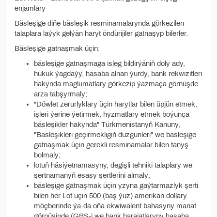
enjamlary
Bäsleşige diňe bäsleşik resminamalarynda görkezilen
talaplara laýyk gelýän haryt öndürijiler gatnaşyp bilerler.
Bäsleşige gatnaşmak üçin:
bäsleşige gatnaşmaga isleg bildirýäniň doly ady,
hukuk ýagdaýy, hasaba alnan ýurdy, bank rekwizitleri
hakynda maglumatlary görkezip ýazmaça görnüşde
arza tabşyrmaly;
"Döwlet zerurlyklary üçin harytlar bilen üpjün etmek,
işleri ýerine ýetirmek, hyzmatlary etmek boýunça
bäsleşikler hakynda" Türkmenistanyň Kanuny,
"Bäsleşikleri geçirmekligiň düzgünleri" we bäsleşige
gatnaşmak üçin gerekli resminamalar bilen tanyş
bolmaly;
lotuň häsiýetnamasyny, degişli tehniki talaplary we
şertnamanyň esasy şertlerini almaly;
bäsleşige gatnaşmak üçin yzyna gaýtarmazlyk şerti
bilen her Lot üçin 500 (bäş ýüz) amerikan dollary
möçberinde ýa-da oňa ekwiwalent bahasyny manat
görnüşinde (GBS-i we bank harajatlaryny hasaba