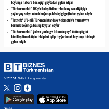
boýunça halkara bäsleşigi gaýtadan yglan edýär
“Türkmennebit” DK ýöriteleşdirilen tehnikany we atiýäçlyk
şaýlaryny satyn almak boýunça bäsleşigi gaýtadan yglan edýär
“Tatneft” JPJ-niň Türkmenistandaky telemetriýa hyzmatyny
bermek boýunça bäsleşik yglan edýär
“Türkmennebit” ýol we gurluşyk bitumlarynyň önümçiligini
kämilleşdirmek üçin teklipleri işläp taýýarlamak boýunça bäsleşik
yglan edýär
© 2026 BT. Ähli hukuklar goralandyr.
EDARA