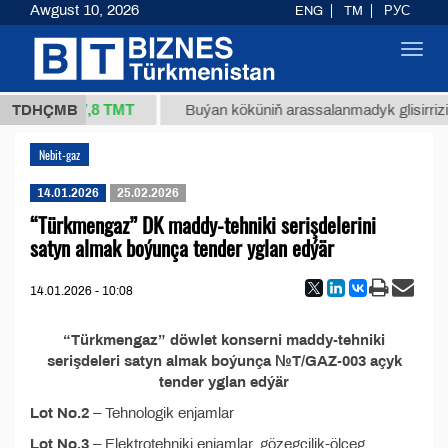
Awgust 10, 2026
ENG
TM
РУС
Toggl
navig
37,8 ТМТ
/1 (kg.)
TDHÇMB
Buýan köküniň arassalanmadyk glisirrizin 
Nebit-gaz
14.01.2026
25.02.2026
“Türkmengaz” DK maddy-tehniki serişdelerini
satyn almak boýunça tender yglan edýär
14.01.2026 - 10:08
“Türkmengaz” döwlet konserni maddy-tehniki
serişdeleri satyn almak boýunça №T/GAZ-003 açyk
tender yglan edýär
Lot No.2
– Tehnologik enjamlar
Lot No.3
– Elektrotehniki enjamlar, gözegçilik-ölçeg