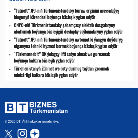
“Tatneft” JPJ-niň Türkmenistandaky buraw erginini arassalaýyş
blogunyň kärendesi boýunça bäsleşik yglan edýär
CNPC-niň Türkmenistandaky şahamçasy elektrik desgalaryny
abatlamak boýunça bäsleşigiň deslapky saýlamalaryny yglan edýär
“Tatneft” JPJ-niň Türkmenistandaky awtomatiki ýangyn duýduryş
ulgamyna tehniki hyzmat bermek boýunça bäsleşik yglan edýär
“Türkmennebit” DK ýolagçy lifti satyn almak we gurnamak
boýunça halkara bäsleşik yglan edýär
Türkmenistanyň Zähmet we ilaty durmuş taýdan goramak
ministrligi halkara bäsleşik yglan edýär
© 2026 BT. Ähli hukuklar goralandyr.