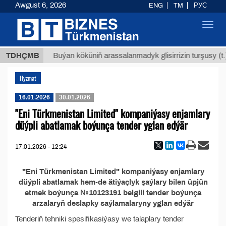
Awgust 6, 2026
ENG
TM
РУС
Toggl
navig
,8 ТМТ
TDHÇMB
Buýan köküniň arassalanmadyk glisirrizin turşusy (t.)
Hyzmat
16.01.2026
30.01.2026
"Eni Türkmenistan Limited" kompaniýasy enjamlary
düýpli abatlamak boýunça tender yglan edýär
17.01.2026 - 12:24
"Eni Türkmenistan Limited" kompaniýasy enjamlary
düýpli abatlamak hem-de ätiýaçlyk şaýlary bilen üpjün
etmek boýunça №10123191 belgili tender boýunça
arzalaryň deslapky saýlamalaryny yglan edýär
Tenderiň tehniki spesifikasiýasy we talaplary tender