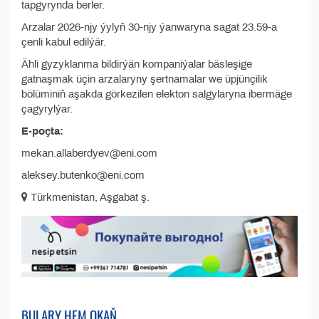
tapgyrynda berler.
Arzalar 2026-njy ýylyň 30-njy ýanwaryna sagat 23.59-a
çenli kabul edilýär.
Ähli gyzyklanma bildirýän kompaniýalar bäsleşige
gatnaşmak üçin arzalaryny şertnamalar we üpjünçilik
bölüminiň aşakda görkezilen elekton salgylaryna ibermäge
çagyrylýar.
E-poçta:
mekan.allaberdyev@eni.com
aleksey.butenko@eni.com
Türkmenistan, Aşgabat ş.
BULARY HEM OKAŇ