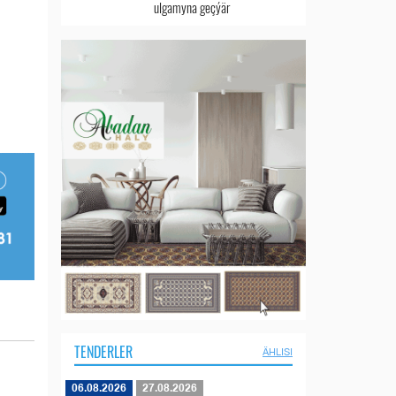
ulgamyna geçýär
TENDERLER
ÄHLISI
06.08.2026
27.08.2026