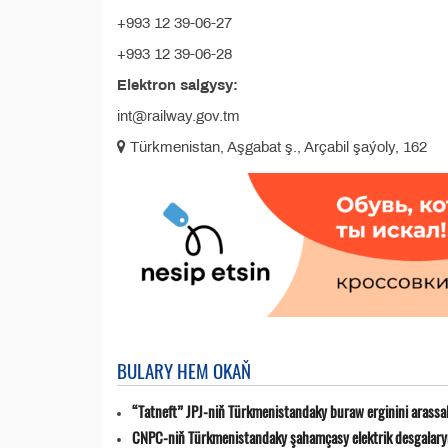
+993 12 39-06-27
+993 12 39-06-28
Elektron salgysy:
int@railway.gov.tm
Türkmenistan, Aşgabat ş., Arçabil şaýoly, 162
BULARY HEM OKAŇ
“Tatneft” JPJ-niň Türkmenistandaky buraw erginini arassa
CNPC-niň Türkmenistandaky şahamçasy elektrik desgalaryn