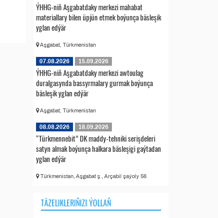
ÝHHG-niň Aşgabatdaky merkezi mahabat
materiallary bilen üpjün etmek boýunça bäsleşik
yglan edýär
Aşgabat, Türkmenistan
07.08.2026
15.09.2026
ÝHHG-niň Aşgabatdaky merkezi awtoulag
duralgasynda bassyrmalary gurmak boýunça
bäsleşik yglan edýär
Aşgabat, Türkmenistan
08.08.2026
18.09.2026
“Türkmennebit” DK maddy-tehniki serişdeleri
satyn almak boýunça halkara bäsleşigi gaýtadan
yglan edýär
Türkmenistan, Aşgabat ş., Arçabil şaýoly 56
TÄZELIKLERIŇIZI ÝOLLAŇ