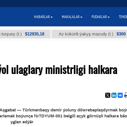
HABARLAR
MAKALALAR
PUDAKLAR
TEND
$12935,18
$300
sy (t.)
Az kükürtli ýakyş mazudy (t.)
l ulaglary ministrligi halkara
igi Aşgabat — Türkmenbaşy demir ýoluny döwrebaplaşdyrmak bo
ýarlamak boýunça №TDYUM-001 belgili açyk görnüşli halkara bäs
yglan edýär