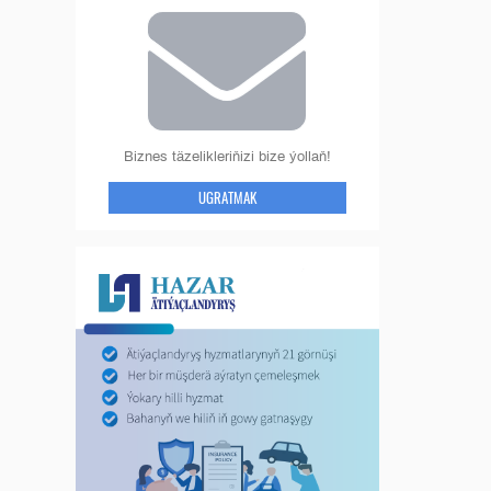
Biznes täzelikleriňizi bize ýollaň!
UGRATMAK