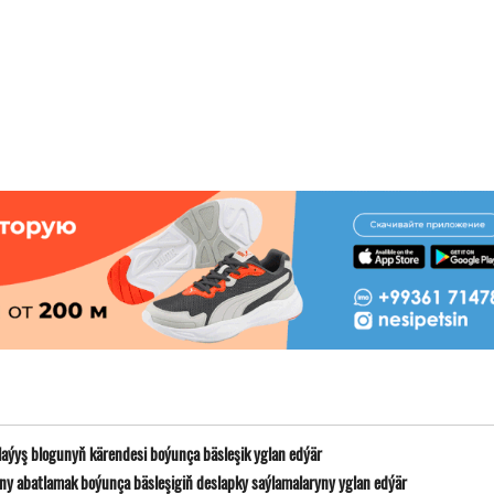
laýyş blogunyň kärendesi boýunça bäsleşik yglan edýär
y abatlamak boýunça bäsleşigiň deslapky saýlamalaryny yglan edýär