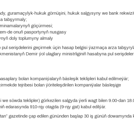
 ady, guramaçylyk-hukuk görnüşini, hukuk salgysyny we bank rekwizit
a tabşyrmaly;
sminamalarynyň göçürmesi;
y hem-de onuň pasportynyň nusgasy
ynyň doly toplumyny almaly
 pul serişdelerini geçirmek üçin hasap belgisi ýazmaça arza tabşyry
rkmenistanyň Demir ýol ulaglary ministrliginiň hasabyna pul serişdeler
hasaplary bolan kompaniýalaryň bäsleşik teklipleri kabul edilmeýär;
ekde tejribesi bolan ýöriteleşdirilen kompaniýalar bäsleşige
 we söwda teklipler) görkezilen salgyda ýerli wagt bilen 9.00-dan 18.
niň edarasynda 910-njy otagda (9-njy gat) kabul edilýär.
enistan” gazetinde çap edilen gününden başlap 30 iş günüň dowamynda 