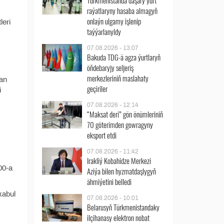
Türkmenistanda daşary ýurt
raýatlaryny hasaba almagyň
onlaýn ulgamy işlenip
leri
taýýarlanyldy
07.08.2026 - 13:07
Bakuda TDG-ä agza ýurtlaryň
öňdebaryjy seljeriş
merkezleriniň maslahaty
lan
geçiriler
i
07.08.2026 - 12:14
“Maksat deri” gön önümleriniň
70 göterimden gowragyny
eksport etdi
07.08.2026 - 11:42
Irakliý Kobahidze Merkezi
00-a
Aziýa bilen hyzmatdaşlygyň
ähmiýetini belledi
kabul
07.08.2026 - 10:01
Belarusyň Türkmenistandaky
ilçihanasy elektron nobat