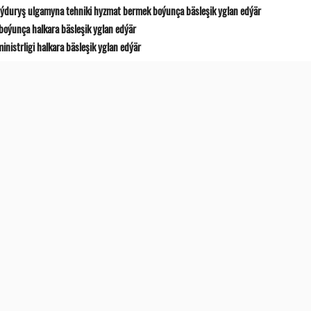
ýduryş ulgamyna tehniki hyzmat bermek boýunça bäsleşik yglan edýär
boýunça halkara bäsleşik yglan edýär
istrligi halkara bäsleşik yglan edýär