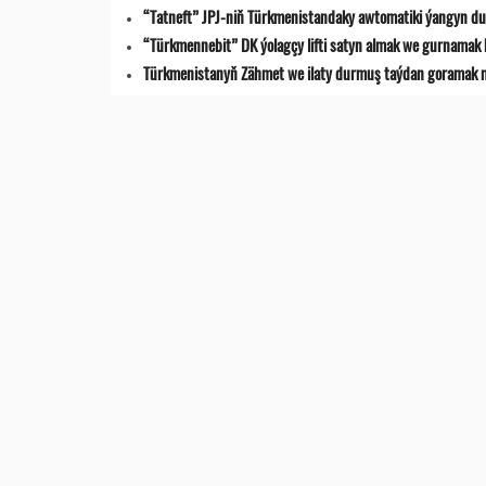
“Tatneft” JPJ-niň Türkmenistandaky awtomatiki ýangyn du
“Türkmennebit” DK ýolagçy lifti satyn almak we gurnamak 
Türkmenistanyň Zähmet we ilaty durmuş taýdan goramak min