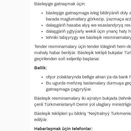
Bäsleşige gatnaşmak üçin:
bäsleşige gatnaşmaga isleg bildirýäniň doly
barada maglumatlary görkezip, ýazmaça arz
dalaşgäriň hasaba alyş we esaslandyryş re
dalaşgäriň ygtyýarly wekili üçin ynanç hat
tehniki tabşyrygy we bäsleşik resminamalar
Tender resminamalary üçin tender töleginiň hem-de
mahaly habar berilýär. Bäsleşik teklipli bukjalar Tü
geçirilenden soň seljerilip başlanar.
Bellik:
ofşor zolaklarynda bellige alnan ýa-da bank 
Bu ugurda meňzeş taslamalary durmuşa geçirm
gatnaşmaga çagyrylýar.
Bäsleşik resminamalary iki aýratyn bukjada (tehniki
çenli Türkmenistanyň Demir ýol ulaglary ministrligi
Bäsleşik teklipleri şu bildiriş “Neýtralnyý Turkm
edilýär.
Habarlaşmak üçin telefonlar: