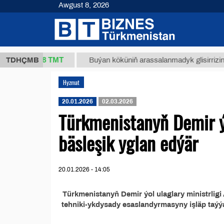
Awgust 8, 2026
37,8 ТМТ
g.)
TDHÇMB
Buýan köküniň arassalanmadyk glisirrizin turşu
Hyzmat
20.01.2026
02.03.2026
Türkmenistanyň Demir ýo
bäsleşik yglan edýär
20.01.2026 - 14:05
Türkmenistanyň Demir ýol ulaglary ministrl
tehniki-ykdysady esaslandyrmasyny işläp taý