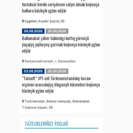
fostoksin himiki serişdesini satyn almak boýunça
halkara bäsleşik yglan edýär
Aşgabat, Arçabil Şaýoly 92
06.08.2026
26.08.2026
Balkanabat şäher häkimligi kottej görnüşli
ýaşaýyş jaýlaryny gurmak boýunça bäsleşik yglan
edýär
Балканский велаят, г. Балканабат
03.08.2026
28.08.2026
“Tatneft” JPJ-niň Türkmenistandaky buraw
erginini arassalaýyş blogunyň kärendesi boýunça
bäsleşik yglan edýär
Türkmenistan, Balkan welaýaty, Balkanabat,
T.Satylow köçesi, 59
TÄZELIKLERIŇIZI ÝOLLAŇ