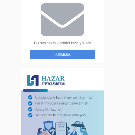
Biznes täzelikleriňizi bize ýollaň!
UGRATMAK