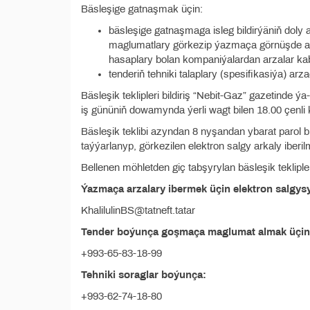
Bäsleşige gatnaşmak üçin:
bäsleşige gatnaşmaga isleg bildirýäniň doly
maglumatlary görkezip ýazmaça görnüşde arz
hasaplary bolan kompaniýalardan arzalar kab
tenderiň tehniki talaplary (spesifikasiýa) arza
Bäsleşik teklipleri bildiriş “Nebit-Gaz” gazetinde ý
iş gününiň dowamynda ýerli wagt bilen 18.00 çenli k
Bäsleşik teklibi azyndan 8 nyşandan ybarat parol b
taýýarlanyp, görkezilen elektron salgy arkaly iberilm
Bellenen möhletden giç tabşyrylan bäsleşik tekliple
Ýazmaça arzalary ibermek üçin elektron salgys
KhalilulinBS@tatneft.tatar
Tender boýunça goşmaça maglumat almak üçin
+993-65-83-18-99
Tehniki soraglar boýunça:
+993-62-74-18-80