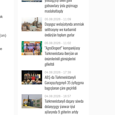
ýolbaşçysy bilen göni
gatnawlary ýola goýmagy
maslahatlaşdy
nk
05.08.2026 - 11:09
Daşoguz welaýatynda ammiak
selitrasyny we karbamid
öndürýän toplum gurlar
(on)
05.08.2026 - 11:02
“AgroEksport” kompaniýasy
de
Türkmenistana iberýän un
önümleriniň görnüşlerini
giňeltdi
04.08.2026 - 17:38
ABŞ-da Türkmenistanyň
Garaşsyzlygynyň 35 ýyllygyna
bagyşlanan çäre geçirildi
04.08.2026 - 16:57
Türkmenistanyň daşary söwda
dolanyşygy ýanwar-iýul
aýlarynda 9 göterim artdy