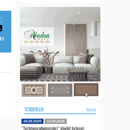
TENDERLER
ÄHLISI
06.08.2026
16.09.2026
“Türkmengallaönümleri” döwlet birleşigi