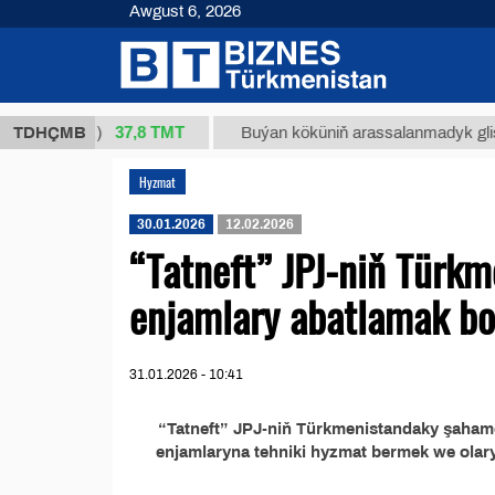
Awgust 6, 2026
37,8 ТМТ
4/1 (kg.)
TDHÇMB
Buýan köküniň arassalanmadyk glisirrizin
Hyzmat
30.01.2026
12.02.2026
“Tatneft” JPJ-niň Türk
enjamlary abatlamak bo
31.01.2026 - 10:41
“Tatneft” JPJ-niň Türkmenistandaky şahamç
enjamlaryna tehniki hyzmat bermek we ola