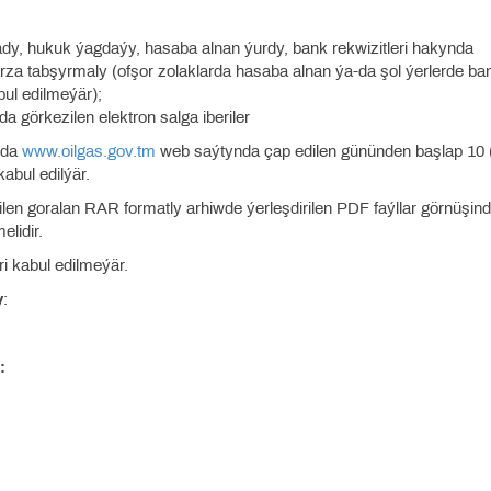
 ady, hukuk ýagdaýy, hasaba alnan ýurdy, bank rekwizitleri hakynda
a tabşyrmaly (ofşor zolaklarda hasaba alnan ýa-da şol ýerlerde ba
ul edilmeýär);
da görkezilen elektron salga iberiler
a-da
www.oilgas.gov.tm
web saýtynda çap edilen gününden başlap 10 
abul edilýär.
ilen goralan RAR formatly arhiwde ýerleşdirilen PDF faýllar görnüşin
elidir.
ri kabul edilmeýär.
y
:
: