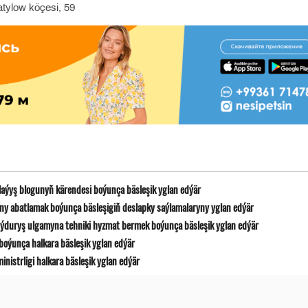
tylow köçesi, 59
laýyş blogunyň kärendesi boýunça bäsleşik yglan edýär
y abatlamak boýunça bäsleşigiň deslapky saýlamalaryny yglan edýär
ýduryş ulgamyna tehniki hyzmat bermek boýunça bäsleşik yglan edýär
boýunça halkara bäsleşik yglan edýär
istrligi halkara bäsleşik yglan edýär