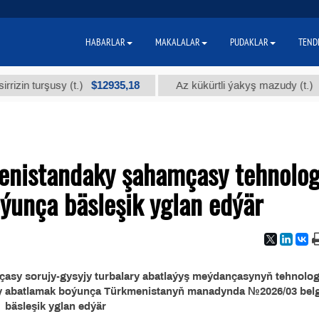
HABARLAR
MAKALALAR
PUDAKLAR
TEND
$12935,18
$300
 turşusy (t.)
Az kükürtli ýakyş mazudy (t.)
menistandaky şahamçasy tehnolog
ýunça bäsleşik yglan edýär
asy sorujy-gysyjy turbalary abatlaýyş meýdançasynyň tehnolog
ry abatlamak boýunça Türkmenistanyň manadynda №2026/03 belgi
bäsleşik yglan edýär