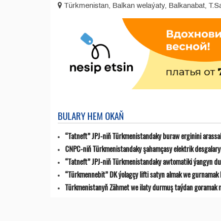
Türkmenistan, Balkan welaýaty, Balkanabat, T.Sa
BULARY HEM OKAŇ
“Tatneft” JPJ-niň Türkmenistandaky buraw erginini arassa
CNPC-niň Türkmenistandaky şahamçasy elektrik desgalaryn
“Tatneft” JPJ-niň Türkmenistandaky awtomatiki ýangyn du
“Türkmennebit” DK ýolagçy lifti satyn almak we gurnamak 
Türkmenistanyň Zähmet we ilaty durmuş taýdan goramak min