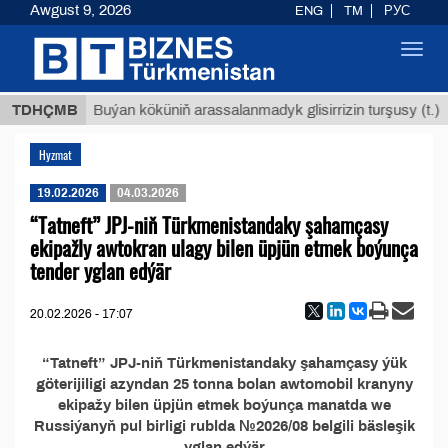
Awgust 9, 2026
ENG
TM
РУС
Toggl
navig
 ТМТ
$
TDHÇMB
Buýan köküniň arassalanmadyk glisirrizin turşusy (t.)
Hyzmat
19.02.2026
04.03.2026
“Tatneft” JPJ-niň Türkmenistandaky şahamçasy
ekipažly awtokran ulagy bilen üpjün etmek boýunça
tender yglan edýär
20.02.2026 - 17:07
“Tatneft” JPJ-niň Türkmenistandaky şahamçasy ýük
göterijiligi azyndan 25 tonna bolan awtomobil kranyny
ekipažy bilen üpjün etmek boýunça manatda we
Russiýanyň pul birligi rublda №2026/08 belgili bäsleşik
yglan edýär