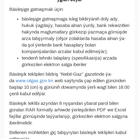
Bäsleşige gatnaşmak üçin:
bäsleşige gatnaşmaga isleg bildirýäniň doly ady,
hukuk ýagdaýy, hasaba alnan ýurdy, bank rekwizitleri
hakynda maglumatlary görkezip ýazmaça görnüşde
arza tabşyrmaly (ofşor zolaklarda hasaba alnan ýa-
da şol ýerlerde bank hasaplary bolan
kompaniýalardan arzalar kabul edilmeýär);
tenderiň tehniki talaplary (spesifikasiýa) arzada
görkezilen elektron salga iberiler
Bäsleşik teklipleri bildiriş “Nebit-Gaz” gazetinde ýa-
da
www.oilgas.gov.tm
web saýtynda çap edilen gününden
başlap 10 (on) iş gününiň dowamynda ýerli wagt bilen 18.00
çenli kabul edilýär.
Bäsleşik teklibi azyndan 8 nyşandan ybarat parol bilen
goralan RAR formatly arhiwde ýerleşdirilen PDF we Excel
faýllar görnüşinde taýýarlanyp, görkezilen elektron salgyna
iberilmelidir.
Bellenen möhletden giç tabşyrylan bäsleşik teklipleri kabul