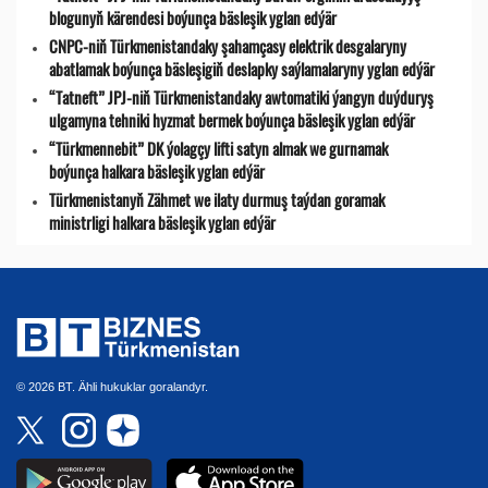
blogunyň kärendesi boýunça bäsleşik yglan edýär
CNPC-niň Türkmenistandaky şahamçasy elektrik desgalaryny
abatlamak boýunça bäsleşigiň deslapky saýlamalaryny yglan edýär
“Tatneft” JPJ-niň Türkmenistandaky awtomatiki ýangyn duýduryş
ulgamyna tehniki hyzmat bermek boýunça bäsleşik yglan edýär
“Türkmennebit” DK ýolagçy lifti satyn almak we gurnamak
boýunça halkara bäsleşik yglan edýär
Türkmenistanyň Zähmet we ilaty durmuş taýdan goramak
ministrligi halkara bäsleşik yglan edýär
© 2026 BT. Ähli hukuklar goralandyr.