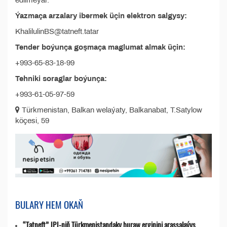
edilmeýär.
Ýazmaça arzalary ibermek üçin elektron salgysy:
KhalilulinBS@tatneft.tatar
Tender boýunça goşmaça maglumat almak üçin:
+993-65-83-18-99
Tehniki soraglar boýunça:
+993-61-05-97-59
Türkmenistan, Balkan welaýaty, Balkanabat, T.Satylow
köçesi, 59
BULARY HEM OKAŇ
“Tatneft” JPJ-niň Türkmenistandaky buraw erginini arassalaýyş