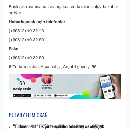
Bäsleşik resminamalary aşakda görkezilen salgyda kabul
edilýär.
Habarlaşmak üçin telefonlar:
(+99312) 40-32-40
(+99312) 40-32-50
Faks:
(+99312) 40-32-59
Türkmenistan, Aşgabat ş., Arçabil şaýoly, 56
BULARY HEM OKAŇ
“Türkmennebit” DK ýöriteleşdirilen tehnikany we atiýäçlyk