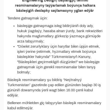
Engineering Design) başlangyç tehniki
resminamalaryny taýýarlamak boýunça halkara
bäsleşigiň deslapky saýlamasyny yglan edýär
Tendere gatnaşmak üçin:
bäsleşige gatnaşmaga isleg bildirýäniň doly ady,
hukuk ýagdaýy, hasaba alnan ýurdy, bank rekwizitleri
hakynda maglumatlary görkezip ýazmaça görnüşde
arza tabşyrmaly;
"Döwlet zerurlyklary üçin harytlar bilen üpjün etmek,
işleri ýerine ýetirmek, hyzmatlary etmek boýunça
bäsleşikler hakynda" Türkmenistanyň Kanuny,
"Bäsleşikleri geçirmekligiň düzgünleri" we bäsleşige
gatnaşmak üçin gerekli resminamalar bilen tanyş
bolmaly;
Bäsleşik resminamalary şu bildiriş “Neýtralnyý
Turkmenistan” gazetinde çap edilen gününden başlap 30 iş
gününiň dowamynda ýerli wagt bilen 16.00 çenli kabul
edilýär.
Bellenen möhletden giç tabşyrylan bäsleşik resminamalary
kabul edilmeýär.