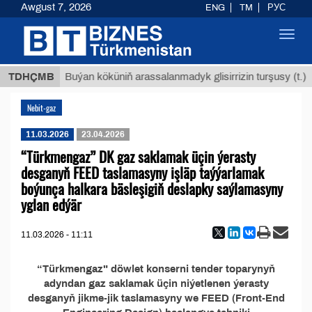
Awgust 7, 2026
ENG
TM
РУС
Toggl
navig
 ТМТ
$
TDHÇMB
Buýan köküniň arassalanmadyk glisirrizin turşusy (t.)
Nebit-gaz
11.03.2026
23.04.2026
“Türkmengaz” DK gaz saklamak üçin ýerasty
desganyň FEED taslamasyny işläp taýýarlamak
boýunça halkara bäsleşigiň deslapky saýlamasyny
yglan edýär
11.03.2026 - 11:11
“Türkmengaz" döwlet konserni tender toparynyň
adyndan gaz saklamak üçin niýetlenen ýerasty
desganyň jikme-jik taslamasyny we FEED (Front-End