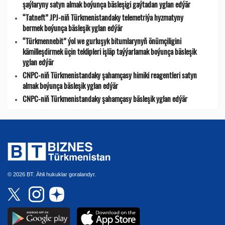
şaýlaryny satyn almak boýunça bäsleşigi gaýtadan yglan edýär
“Tatneft” JPJ-niň Türkmenistandaky telemetriýa hyzmatyny
bermek boýunça bäsleşik yglan edýär
“Türkmennebit” ýol we gurluşyk bitumlarynyň önümçiligini
kämilleşdirmek üçin teklipleri işläp taýýarlamak boýunça bäsleşik
yglan edýär
CNPC-niň Türkmenistandaky şahamçasy himiki reagentleri satyn
almak boýunça bäsleşik yglan edýär
CNPC-niň Türkmenistandaky şahamçasy bäsleşik yglan edýär
© 2026 BT. Ähli hukuklar goralandyr.